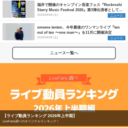
福井で開催のキャンプイン音楽フェス『Rockroshi
Starry Music Festival 2026』第3弾出演者として
SCOOBIE DO、かりゆし58、Reiを発表
2026/08/08 (土)
ニュース
omeme tenten、今年最後のワンマンライブ『ten
out of ten 〜one man〜』を11月に開催決定
2026/08/08 (土)
ニュース
ニュース一覧へ
【ライブ動員ランキング 2026年上半期】
LiveFans調べのオリジナルランキング！