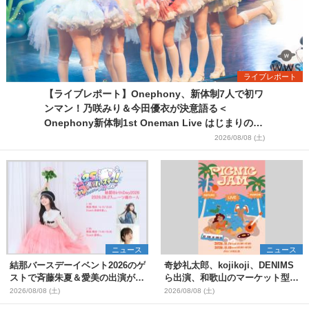
ライブレポート
【ライブレポート】Onephony、新体制7人で初ワ
ンマン！乃咲みり＆今田優衣が決意語る＜
Onephony新体制1st Oneman Live はじまりの夏
＞
2026/08/08 (土)
ニュース
ニュース
結那バースデーイベント2026のゲ
奇妙礼太郎、kojikoji、DENIMS
ストで斉藤朱夏＆愛美の出演が決
ら出演、和歌山のマーケット型野
定
外イベント『PICNIC JAM
2026/08/08 (土)
2026/08/08 (土)
2026』早割チケット発売開始