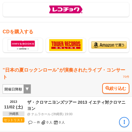
CDを購入する
“日本の夏ロックンロール”が演奏されたライブ・コンサー
ト
70件
絞り込む
2013
ザ・クロマニヨンズツアー 2013 イエティ対クロマニ
11/02 (土)
ヨン
沖縄県
@ ナムラホール (沖縄県) 19:00
セットリスト
-- 件
0
人
0
人