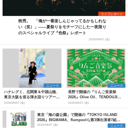
ライブレポート
映秀。 「俺が一番楽しんじゃってるかもしれな
い（笑）」――夏祭りをモチーフにした一夜限り
のスペシャルライブ『色祭』レポート
2026/08/07 (金)
ニュース
ニュース
ハナレグミ、北関東＆中国山陰、
長野で開催の『りんご音楽祭
東京大阪を巡る弾き語りツアー10
2026』Olive Oil、TENDOUJIら
月より開催決定
第11弾出演アーティスト（16組）
2026/08/07 (金)
2026/08/07 (金)
を発表
東京「海の森公園」で開催の『TOKYO ISLAND
2026』BIGMAMA、flumpoolら第3弾出演者7組を
発表 ワークショップ・アート出展者を募集
2026/08/07 (金)
ニュース