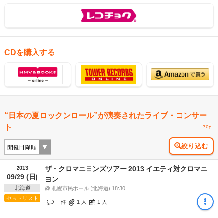
CDを購入する
“日本の夏ロックンロール”が演奏されたライブ・コンサー
ト
70件
絞り込む
2013
ザ・クロマニヨンズツアー 2013 イエティ対クロマニ
09/29 (日)
ヨン
北海道
@ 札幌市民ホール (北海道) 18:30
セットリスト
-- 件
1
人
1
人