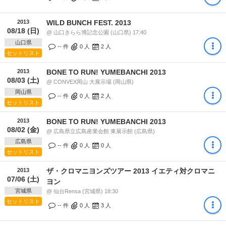
2013
WILD BUNCH FEST. 2013
08/18 (日)
@ 山口きらら博記念公園 (山口県) 17:40
山口県
-- 件
0
人
2
人
セットリスト
2013
BONE TO RUN! YUMEBANCHI 2013
08/03 (土)
@ CONVEX岡山 大展示場 (岡山県)
岡山県
-- 件
0
人
2
人
セットリスト
2013
BONE TO RUN! YUMEBANCHI 2013
08/02 (金)
@ 広島県立広島産業会館 東展示館 (広島県)
広島県
-- 件
0
人
0
人
セットリスト
2013
ザ・クロマニヨンズツアー 2013 イエティ対クロマニ
07/06 (土)
ヨン
宮城県
@ 仙台Rensa (宮城県) 18:30
セットリスト
-- 件
0
人
3
人