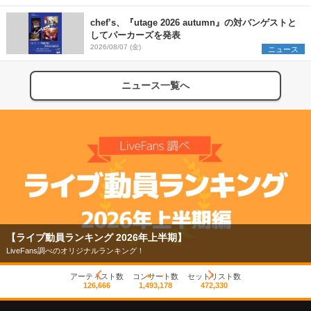
chef’s、『utage 2026 autumn』の対バンゲストと
してパーカーズを発表
2026/08/07 (金)
ニュース
ニュース一覧へ
【ライブ動員ランキング 2026年上半期】
LiveFans調べのオリジナルランキング！
アーティスト数
コンサート数
セットリスト数
126,666
1,493,178
472,330