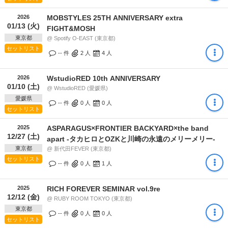
2026
MOBSTYLES 25TH ANNIVERSARY extra
01/13 (火)
FIGHT&MOSH
東京都
@ Spotify O-EAST (東京都)
セットリスト
-- 件
2
人
4
人
2026
WstudioRED 10th ANNIVERSARY
01/10 (土)
@ WstudioRED (愛媛県)
愛媛県
-- 件
0
人
0
人
セットリスト
2025
ASPARAGUS×FRONTIER BACKYARD×the band
12/27 (土)
apart -タカヒロとOZKと川崎の永遠のメリーメリー-
東京都
@ 新代田FEVER (東京都)
セットリスト
-- 件
0
人
1
人
2025
RICH FOREVER SEMINAR vol.9re
12/12 (金)
@ RUBY ROOM TOKYO (東京都)
東京都
-- 件
0
人
0
人
セットリスト