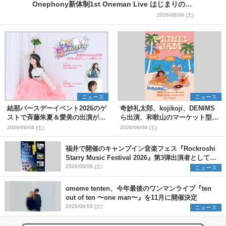
Onephony新体制1st Oneman Live はじまりの夏
＞
2026/08/08 (土)
ニュース
ニュース
結那バースデーイベント2026のゲ
奇妙礼太郎、kojikoji、DENIMS
ストで斉藤朱夏＆愛美の出演が決
ら出演、和歌山のマーケット型野
定
外イベント『PICNIC JAM
2026/08/08 (土)
2026/08/08 (土)
2026』早割チケット発売開始
福井で開催のキャンプイン音楽フェス『Rockroshi
Starry Music Festival 2026』第3弾出演者として
SCOOBIE DO、かりゆし58、Reiを発表
2026/08/08 (土)
ニュース
omeme tenten、今年最後のワンマンライブ『ten
out of ten 〜one man〜』を11月に開催決定
2026/08/08 (土)
ニュース