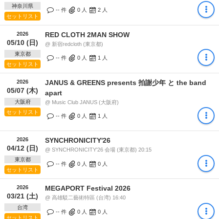
神奈川県
-- 件
0
人
2
人
セットリスト
2026
RED CLOTH 2MAN SHOW
05/10 (日)
@ 新宿redcloth (東京都)
東京都
-- 件
0
人
1
人
セットリスト
2026
JANUS & GREENS presents 拍謝少年 と the band
05/07 (木)
apart
大阪府
@ Music Club JANUS (大阪府)
セットリスト
-- 件
0
人
1
人
2026
SYNCHRONICITY'26
04/12 (日)
@ SYNCHRONICITY'26 会場 (東京都) 20:15
東京都
-- 件
0
人
0
人
セットリスト
2026
MEGAPORT Festival 2026
03/21 (土)
@ 高雄駁二藝術特區 (台湾) 16:40
台湾
-- 件
0
人
0
人
セットリスト