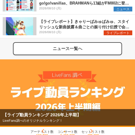
go!go!vanillas、BRAHMANら13組がFM802に登
場、他出演アーティストの“渾身の1曲”をセレクト
2026/08/10 (月)
ニュース
【ライブレポート】きゃりーぱみゅぱみゅ、スタイ
リッシュな新曲披露＆曲ごとの振り付け伝授で会場
を盛り上げまくる！＜LuckyFes’26＞
2026/08/10 (月)
ライブレポート
ニュース一覧へ
【ライブ動員ランキング 2026年上半期】
LiveFans調べのオリジナルランキング！
アーティスト数
コンサート数
セットリスト数