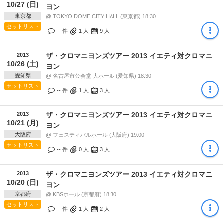
10/27 (日)
ヨン
東京都
@ TOKYO DOME CITY HALL (東京都) 18:30
セットリスト
-- 件
1
人
9
人
2013
ザ・クロマニヨンズツアー 2013 イエティ対クロマニ
10/26 (土)
ヨン
愛知県
@ 名古屋市公会堂 大ホール (愛知県) 18:30
セットリスト
-- 件
1
人
3
人
2013
ザ・クロマニヨンズツアー 2013 イエティ対クロマニ
10/21 (月)
ヨン
大阪府
@ フェスティバルホール (大阪府) 19:00
セットリスト
-- 件
0
人
3
人
2013
ザ・クロマニヨンズツアー 2013 イエティ対クロマニ
10/20 (日)
ヨン
京都府
@ KBSホール (京都府) 18:30
セットリスト
-- 件
1
人
2
人