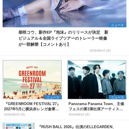
ニュース
柴咲コウ、新作EP『泡沫』のリリースが決定 新
ビジュアル＆全国ライブツアーのトレーラー映像
が一部解禁【コメントあり】
2026/08/10 (月)
ニュース
ニュース
『GREENROOM FESTIVAL'27』
Panorama Panama Town、主催
2027年5月に横浜赤レンガ倉庫、
フェスの第1弾出演アーティスト
神戸メリケンパークで開催決定
として愛はズボーン、夜の本気ダ
2026/08/10 (月)
2026/08/10 (月)
ンスらを発表 「plus∈you」の
MVも公開に
『RUSH BALL 2026』出演のELLEGARDEN、