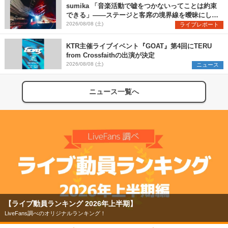
Reiを発表
sumika 「音楽活動で嘘をつかないってことは約束
できる」――ステージと客席の境界線を曖昧にし
た、ツアーファイナル武道館公演レポート
2026/08/08 (土)
ライブレポート
KTR主催ライブイベント『GOAT』第4回にTERU
from Crossfaithの出演が決定
2026/08/08 (土)
ニュース
ニュース一覧へ
【ライブ動員ランキング 2026年上半期】
LiveFans調べのオリジナルランキング！