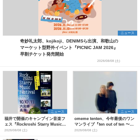
ニュース
奇妙礼太郎、kojikoji、DENIMSら出演、和歌山の
マーケット型野外イベント『PICNIC JAM 2026』
早割チケット発売開始
2026/08/08 (土)
ニュース
ニュース
福井で開催のキャンプイン音楽フ
omeme tenten、今年最後のワン
ェス『Rockroshi Starry Music
マンライブ『ten out of ten 〜
Festival 2026』第3弾出演者とし
one man〜』を11月に開催決定
2026/08/08 (土)
2026/08/08 (土)
てSCOOBIE DO、かりゆし58、