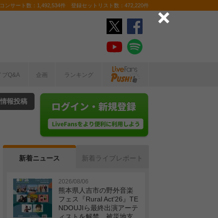
ンサート数：1,492,534件 登録セットリスト数：472,220件
イブQ&A
企画
ランキング
情報投稿
新着ニュース
新着ライブレポート
2026/08/06
熊本県人吉市の野外音楽
フェス『Rural Act'26』TE
NDOUJIら最終出演アーテ
ィストを解禁 被災地支