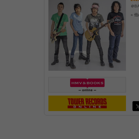
＠BA
» 