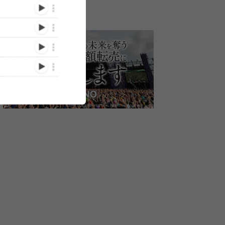
MAN WITH A
THE BACK HORN×吉井和
25周年ならで
・クロマ
MISSION×TAKUMA（10-
哉(THE YELLOW
ルセッション
OYS
FEET）×TOSHI-
MONKEY)、The Birthday×
現！ ARABAK
LOW（BRAHMAN）、
北村匠海、Original
PROJECT/G
/05/22)
(2025/05/31)
(2025/05/31)
WANDS×ナヲ（マキシマ
Love×GRAPEVINE……ス
に2025年の『A
ム ザ ホルモン）……スペ
ペシャルセッションが実現
ROCK FEST