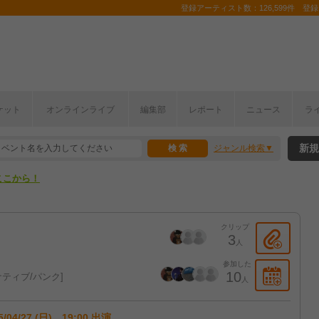
登録アーティスト数：126,599件 登録コ
ケット
オンラインライブ
編集部
レポート
ニュース
ラ
ここから！
新規
ジャンル検索
上半期編発表！
ここから！
上半期編発表！
クリップ
3
人
参加した
10
ティブ/パンク
人
5/04/27 (日) 19:00 出演