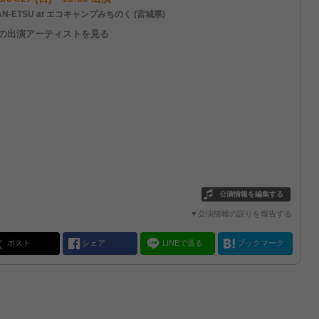
N-ETSU at エコキャンプみちのく (宮城県)
他の出演アーティストを見る
公演情報を編集する
▼公演情報の誤りを報告する
ポスト
シェア
LINEで送る
ブックマーク