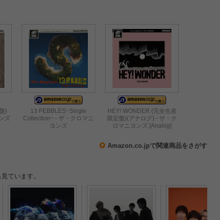
した『ARABAKI ROCK
FEST.26』初日、濃厚レポ
ート！
盤)
13 PEBBLES~Single
HEY! WONDER (完全生産
ヨンズ
Collection~ - ザ・クロマニ
限定盤)(アナログ) - ザ・ク
ヨンズ
ロマニヨンズ [Analog]
Amazon.co.jpで関連商品をさがす
も見ています。