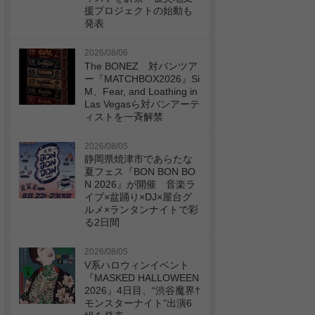
援プロジェクトの始動も
発表
2026/08/06
The BONEZ 対バンツア
ー『MATCHBOX2026』Si
M、Fear, and Loathing in
Las Vegasら対バンアーテ
ィストを一斉解禁
2026/08/05
静岡県焼津市であらたな
夏フェス『BON BON BO
N 2026』が開催 音楽ラ
イブ×盆踊り×DJ×屋台グ
ルメ×ランタンナイトで彩
る2日間
2026/08/05
V系ハロウィンイベント
『MASKED HALLOWEEN
2026』4日目、“渋谷魔界†
モンスターナイト”出演6