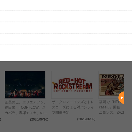
はまだ投稿されていません。
ビューを投稿してみませんか？
レビューを投稿する
、実際のライブとは異なる場合があります。
ザ・クロマニヨンズとドレ
福岡で『NEOLAND
細美武士、ホリエアツシ、
スコーズによる対バンライ
case.6』開催、ザ
岸田繁、TOSHI-LOW、ス
ブ開催決定
ニヨンズ、ZAZEN B
、
カパラ、塩塚モエカ、の
がツーマン
祭
ん、岸谷香が集結したアジ
(2026/06/02)
(2026
)
(2026/06/10)
カントリビュートをはじ
め、豪華セッションが実現