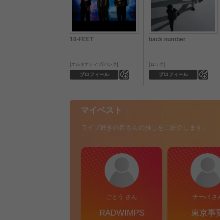
10-FEET
back number
オルタナティブ/パンク
ロック
0
0
プロフィール
プロフィール
マイベスト
ライブ好きの皆さんの推しをご紹介します。
ごとう さん
チーバ さ
RADWIMPS
東京事