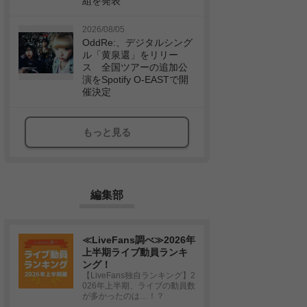
組を発表
2026/08/05
OddRe:、デジタルシング
ル「黄泉還」をリリー
ス 全国ツアーの追加公
演をSpotify O-EASTで開
催決定
もっと見る
編集部
≪LiveFans調べ≫2026年
上半期ライブ動員ランキ
ング！
【LiveFans独自ランキング】2
026年上半期、ライブの動員数
が多かったのは…！？