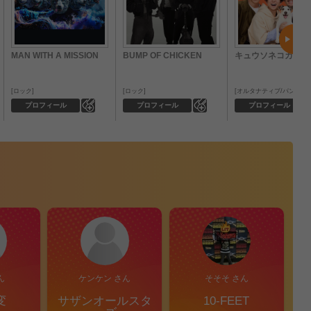
MAN WITH A MISSION
BUMP OF CHICKEN
キュウソネコカミ
ロック
ロック
オルタナティブ/パンク
0
0
プロフィール
プロフィール
プロフィール
ん
ケンケン さん
そそそ さん
変
サザンオールスタ
10-FEET
S