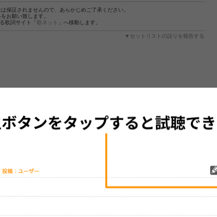
性は保証されませんので、あらかじめご了承ください。
絡をお願い致します。
する歌詞サイト「
歌ネット
」へ移動します。
▼セットリストの誤りを報告する
グッズの待ち時間：
観たレポを投稿する
ただいま受付中です
[---／---]