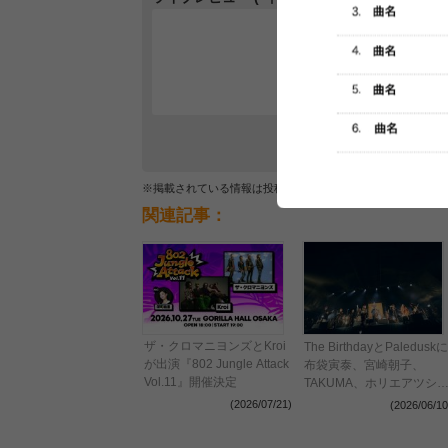
レビュー
最初のレ
※掲載されている情報は投稿されたデータを集計したもので
関連記事：
ザ・クロマニヨンズとKroi
The BirthdayとPaleduskに
が出演『802 Jungle Attack
布袋寅泰、宮崎朝子、
Vol.11』開催決定
TAKUMA、ホリエアツシ
菅原卓郎らが集ったGTR
(2026/07/21)
(2026/06/10
など、ここでしか見られな
いセッションが実現した