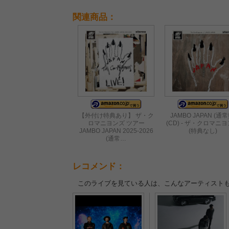
『ARABAKI ROCK
FEST.26』2日目、濃厚レ
関連商品：
ポート！
【外付け特典あり】 ザ・ク
JAMBO JAPAN (通常
ロマニヨンズ ツアー
(CD) - ザ・クロマニ
JAMBO JAPAN 2025-2026
(特典なし)
(通常…
レコメンド：
このライブを見ている人は、こんなアーティスト