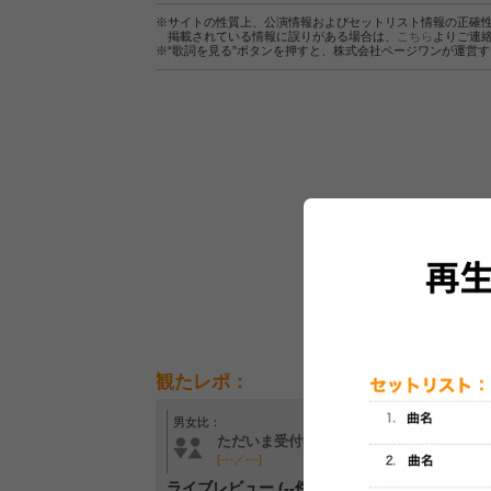
※サイトの性質上、公演情報およびセットリスト情報の正確
掲載されている情報に誤りがある場合は、
こちら
よりご連
※“歌詞を見る”ボタンを押すと、株式会社ページワンが運営
観たレポ：
男女比：
年齢層：
ただいま受付中です
ただいま受付中です
[---／---]
[---／---]
ライブレビュー (--件)