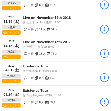
東京都
-- 件
6
人
31
人
セットリスト
2018
Live on November 15th 2018
11/15 (木)
@ なんばHatch (大阪府) 19:00
大阪府
-- 件
11
人
34
人
セットリスト
2017
Live on November 15th 2017
11/15 (水)
@ 豊洲PIT (東京都) 19:00
東京都
-- 件
21
人
78
人
セットリスト
2017
Existence Tour
04/01 (土)
@ 沖縄Output (沖縄県) 18:00
沖縄県
-- 件
0
人
6
人
セットリスト
2017
Existence Tour
03/24 (金)
@ Zepp Nagoya (愛知県) 19:00
愛知県
-- 件
6
人
28
人
セットリスト