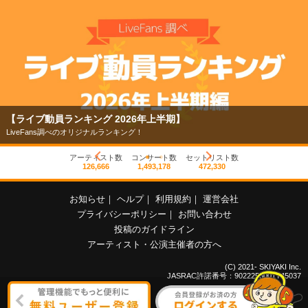
【ライブ動員ランキング 2026年上半期】
LiveFans調べのオリジナルランキング！
アーティスト数
コンサート数
セットリスト数
126,666
1,493,178
472,330
お知らせ
｜
ヘルプ
｜
利用規約
｜
運営会社
プライバシーポリシー
｜
お問い合わせ
投稿のガイドライン
アーティスト・公演主催者の方へ
(C) 2021- SKIYAKI Inc.
JASRAC許諾番号：9022255001Y45037