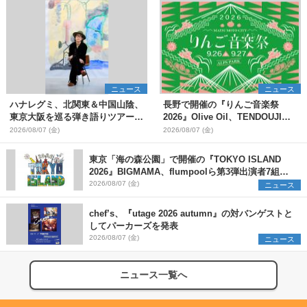
ニュース
ニュース
ハナレグミ、北関東＆中国山陰、
長野で開催の『りんご音楽祭
東京大阪を巡る弾き語りツアー10
2026』Olive Oil、TENDOUJIら
月より開催決定
第11弾出演アーティスト（16組）
2026/08/07 (金)
2026/08/07 (金)
を発表
東京「海の森公園」で開催の『TOKYO ISLAND
2026』BIGMAMA、flumpoolら第3弾出演者7組を
発表 ワークショップ・アート出展者を募集
2026/08/07 (金)
ニュース
chef’s、『utage 2026 autumn』の対バンゲストと
してパーカーズを発表
2026/08/07 (金)
ニュース
ニュース一覧へ