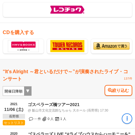
CDを購入する
“It's Alright ～君といるだけで～”が演奏されたライブ・コ
ンサート
137件
絞り込む
2021
ゴスペラーズ橋ツアー2021
11/06 (土)
@ 飯山市文化交流館なちゅら 大ホール (長野県) 17:30
長野県
-- 件
0
人
1
人
セットリスト
2020
ゴスペラーズ LIVE "#ライブハウスからハーモニーを"