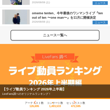
SCOOBIE DO、かりゆし58、Reiを発表
2026/08/08 (土)
ニュース
omeme tenten、今年最後のワンマンライブ『ten
out of ten 〜one man〜』を11月に開催決定
2026/08/08 (土)
ニュース
ニュース一覧へ
【ライブ動員ランキング 2026年上半期】
LiveFans調べのオリジナルランキング！
アーティスト数
コンサート数
セットリスト数
126,695
1,493,533
472,595