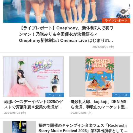
ライブレポート
【ライブレポート】Onephony、新体制7人で初ワ
ンマン！乃咲みり＆今田優衣が決意語る＜
Onephony新体制1st Oneman Live はじまりの夏
＞
2026/08/08 (土)
ニュース
ニュース
結那バースデーイベント2026のゲ
奇妙礼太郎、kojikoji、DENIMS
ストで斉藤朱夏＆愛美の出演が決
ら出演、和歌山のマーケット型野
定
外イベント『PICNIC JAM
2026/08/08 (土)
2026/08/08 (土)
2026』早割チケット発売開始
福井で開催のキャンプイン音楽フェス『Rockroshi
Starry Music Festival 2026』第3弾出演者として