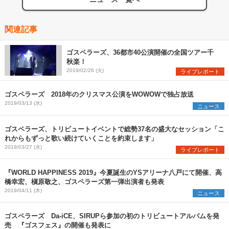
関連記事
ゴスペラーズ、36都市40公演開催の全国ツアー千
秋楽！
2019/02/26 (火)
ライブレポート
ゴスペラーズ 2018年のクリスマス公演をWOWOWで独占放送
2019/03/13 (水)
ニュース
ゴスペラーズ、トリビュートイベントで総勢37名の盛大なセッション「こ
れからもずっと歌い続けていくことを約束します」
2019/03/27 (水)
ライブレポート
『WORLD HAPPINESS 2019』今夏誕生のYSアリーナ八戸にて開催、高
橋幸宏、槇原敬之、ゴスペラーズ第一弾出演者も発表
2019/04/11 (木)
ニュース
ゴスペラーズ Da-iCE、SIRUPら参加の初のトリビュートアルバムを発
売 『ゴスフェス』の開催も発表に