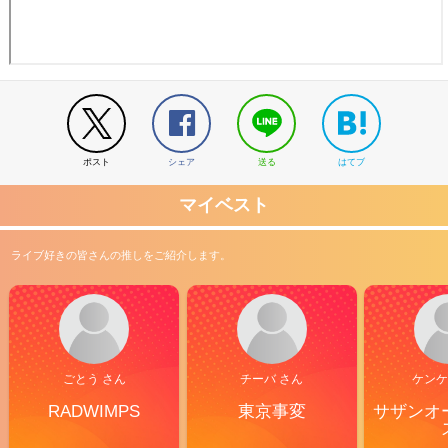
ポスト
シェア
送る
はてブ
マイベスト
ライブ好きの皆さんの推しをご紹介します。
ごとう さん
チーバ さん
ケンケ
RADWIMPS
東京事変
サザンオ