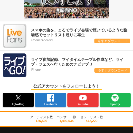
スマホの曲を、まるでライブ会場で聴いているような臨
場感でセットリスト通りに再生
iPhone/Android
今すぐダウンロード
ライブ参加記録、マイタイムテーブル作成など、ライ
ブ・フェスへ行くためのナビアプリ
iPhone
今すぐダウンロード
公式アカウントをフォローしよう！
X(Twitter)
Facebook
Youtube
Spotify
アーティスト数
コンサート数
セットリスト数
126,599
1,492,534
472,220