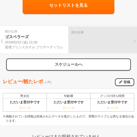
セットリストを見る
前の公演
次の公演
ゴスペラーズ
2019/02/22 (金) 21:00
苗場プリンスホテル ブリザーディウム
スケジュールへ
レビュー/観たレポ
投稿
(--件)
男女比
年齢層
グッズの待ち時間
ただいま受付中です
ただいま受付中です
ただいま受付中です
[---／---]
[---／---]
[---／---]
※掲載されている情報は投稿されたデータを集計したもので、実際のライブとは異なる場合があ
ります。
レビューはまだ投稿されていません。