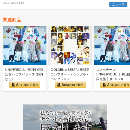
2018/12/26 (水)
ニュース
関連商品
UNIVER5OUL (初回生産限
GOLDEN☆BEST/太田裕美
ゴスペラーズ
定盤) - ゴスペラーズ (特典
コンプリート・シングル・
UNIVER5OUL 【 初回
なし)
コレクション
限定盤 】(CD+BD)