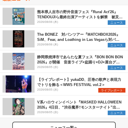
熊本県人吉市の野外音楽フェス『Rural Act'26』
TENDOUJIら最終出演アーティストを解禁 被災地
支援プロジェクトの始動も発表
2026/08/06 (木)
ニュース
The BONEZ 対バンツアー『MATCHBOX2026』
SiM、Fear, and Loathing in Las Vegasら対バン
アーティストを一斉解禁
2026/08/06 (木)
ニュース
静岡県焼津市であらたな夏フェス『BON BON BON
2026』が開催 音楽ライブ×盆踊り×DJ×屋台グル
メ×ランタンナイトで彩る2日間
2026/08/05 (水)
ニュース
【ライブレポート】yukaDD、圧巻の歌声と表現力
でトリを飾る＜WWS FESTIVAL vol.2＞
2026/08/05 (水)
ライブレポート
V系ハロウィンイベント『MASKED HALLOWEEN
2026』4日目、“渋谷魔界†モンスターナイト”出演6
組を発表
2026/08/05 (水)
ニュース
ニュース一覧へ