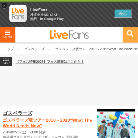
×
LiveFans
表示
株式会社SKIYAKI
無料 - In Google Play
MENU
2026
【フェス特集2026】フェス情報はここから！
04/27
トップ
ゴスペラーズ
ゴスペラーズ坂ツアー2018～2019"What The World Nee
2026
【ライブ動員ランキング】2026年上半期編発表！
07/28
2026
【フェス特集2026】フェス情報はここから！
04/27
2026
【ライブ動員ランキング】2026年上半期編発表！
07/28
ゴスペラーズ
ゴスペラーズ坂ツアー2018～2019"What The
World Needs Now"
2019/02/23 (土) 21:00 開演
＠苗場プリンスホテル ブリザーディウム (新潟県)