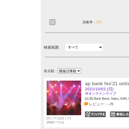
演奏率：
1%
検索範囲
表示順：
ap bank fes'21 on
2021/10/03 (日)
＠オンラインライブ
[出演] Bank Band, Salyu, 
レビュー：--件
0
ポップス
ロック
R&B/ソウル