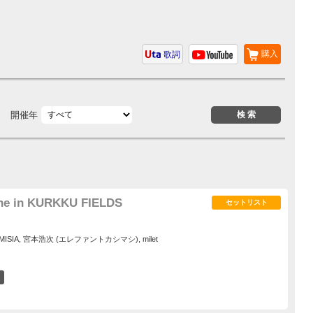
購入
歌詞
開催年
line in KURKKU FIELDS
セットリスト
KAN, MISIA, 宮本浩次 (エレファントカシマシ), milet
14