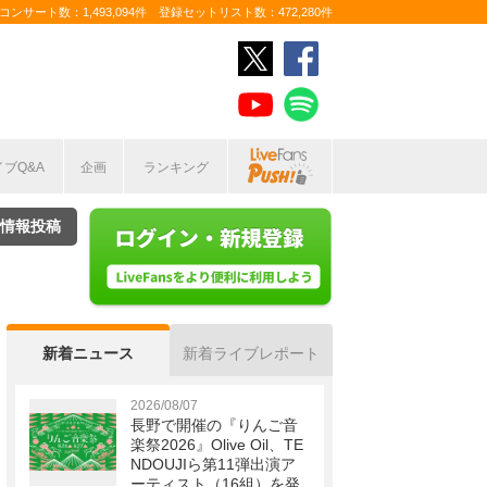
ンサート数：1,493,094件 登録セットリスト数：472,280件
イブQ&A
企画
ランキング
情報投稿
新着ニュース
新着ライブレポート
2026/08/07
長野で開催の『りんご音
楽祭2026』Olive Oil、TE
NDOUJIら第11弾出演ア
ーティスト（16組）を発