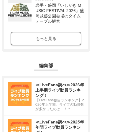
岩手・盛岡『いしがき M
USIC FESTIVAL 2026』盛
岡城跡公園会場のタイム
テーブル解禁
もっと見る
編集部
≪LiveFans調べ≫2026年
上半期ライブ動員ランキ
ング！
【LiveFans独自ランキング】2
026年上半期、ライブの動員数
が多かったのは…！？
≪LiveFans調べ≫2025年
年間ライブ動員ランキン