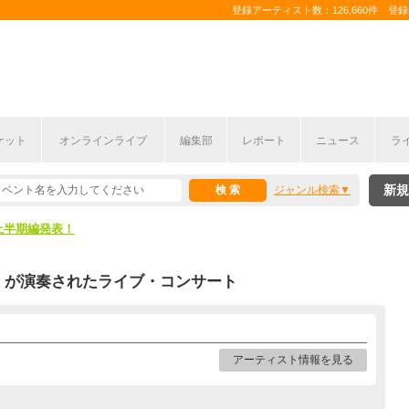
登録アーティスト数：126,660件 登録コ
ケット
オンラインライブ
編集部
レポート
ニュース
ラ
新規
ジャンル検索
ここから！
上半期編発表！
ここから！
が演奏されたライブ・コンサート
上半期編発表！
アーティスト情報を見る