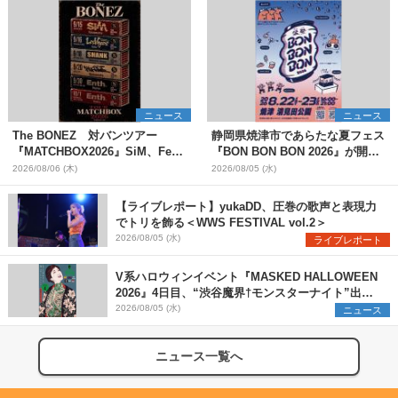
ニュース
ニュース
The BONEZ 対バンツアー
静岡県焼津市であらたな夏フェス
『MATCHBOX2026』SiM、Fear,
『BON BON BON 2026』が開
and Loathing in Las Vegasら対
催 音楽ライブ×盆踊り×DJ×屋台
2026/08/06 (木)
2026/08/05 (水)
バンアーティストを一斉解禁
グルメ×ランタンナイトで彩る2日
間
【ライブレポート】yukaDD、圧巻の歌声と表現力
でトリを飾る＜WWS FESTIVAL vol.2＞
2026/08/05 (水)
ライブレポート
V系ハロウィンイベント『MASKED HALLOWEEN
2026』4日目、“渋谷魔界†モンスターナイト”出演6
組を発表
2026/08/05 (水)
ニュース
ニュース一覧へ