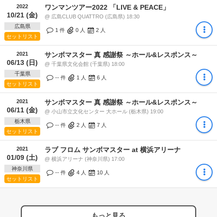
2022
ワンマンツアー2022 「LIVE & PEACE」
10/21 (金)
@ 広島CLUB QUATTRO (広島県) 18:30
広島県
1 件
0
人
2
人
セットリスト
2021
サンボマスター 真 感謝祭 ～ホール&レスポンス～
06/13 (日)
@ 千葉県文化会館 (千葉県) 18:00
千葉県
-- 件
1
人
6
人
セットリスト
2021
サンボマスター 真 感謝祭 ～ホール&レスポンス～
06/11 (金)
@ 小山市立文化センター 大ホール (栃木県) 19:00
栃木県
-- 件
2
人
7
人
セットリスト
2021
ラブ フロム サンボマスター at 横浜アリーナ
01/09 (土)
@ 横浜アリーナ (神奈川県) 17:00
神奈川県
-- 件
4
人
10
人
セットリスト
もっと見る