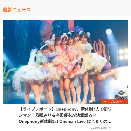
最新ニュース
ライブレポート
【ライブレポート】Onephony、新体制7人で初ワ
ンマン！乃咲みり＆今田優衣が決意語る＜
Onephony新体制1st Oneman Live はじまりの夏
＞
2026/08/08 (土)