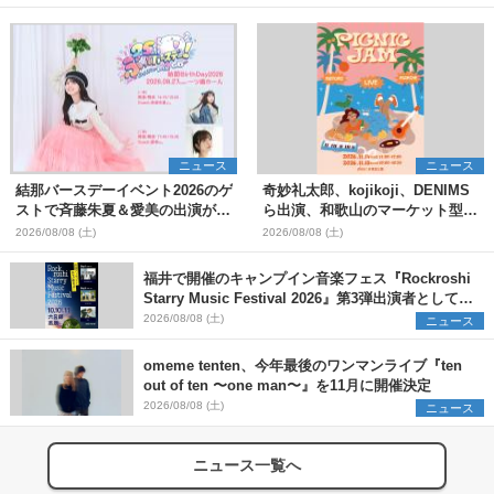
ニュース
ニュース
結那バースデーイベント2026のゲ
奇妙礼太郎、kojikoji、DENIMS
ストで斉藤朱夏＆愛美の出演が決
ら出演、和歌山のマーケット型野
定
外イベント『PICNIC JAM
2026/08/08 (土)
2026/08/08 (土)
2026』早割チケット発売開始
福井で開催のキャンプイン音楽フェス『Rockroshi
Starry Music Festival 2026』第3弾出演者として
SCOOBIE DO、かりゆし58、Reiを発表
2026/08/08 (土)
ニュース
omeme tenten、今年最後のワンマンライブ『ten
out of ten 〜one man〜』を11月に開催決定
2026/08/08 (土)
ニュース
ニュース一覧へ