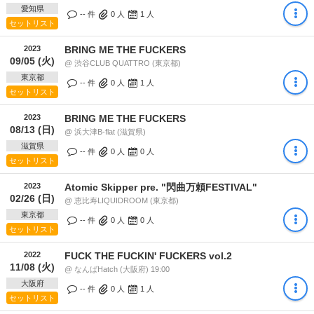
愛知県
-- 件
0
人
1
人
セットリスト
2023
BRING ME THE FUCKERS
09/05 (火)
@ 渋谷CLUB QUATTRO (東京都)
東京都
-- 件
0
人
1
人
セットリスト
2023
BRING ME THE FUCKERS
08/13 (日)
@ 浜大津B-flat (滋賀県)
滋賀県
-- 件
0
人
0
人
セットリスト
2023
Atomic Skipper pre. "閃曲万頼FESTIVAL"
02/26 (日)
@ 恵比寿LIQUIDROOM (東京都)
東京都
-- 件
0
人
0
人
セットリスト
2022
FUCK THE FUCKIN' FUCKERS vol.2
11/08 (火)
@ なんばHatch (大阪府) 19:00
大阪府
-- 件
0
人
1
人
セットリスト