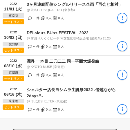
2022
3ヶ月連続配信シングルリリース企画「再会と相対」
11/01 (火)
@ 渋谷CLUB QUATTRO (東京都)
東京都
-- 件
0
人
0
人
セットリスト
2022
DElicious BUns FESTIVAL 2022
10/02 (日)
@ 常滑りんくうビーチ 南芝生広場特設会場 (愛知県) 13:20
愛知県
-- 件
0
人
0
人
セットリスト
2022
瀧昇 十本目 二〇二二 同一平面大爆発編
08/10 (水)
@ KYOTO MUSE (京都府)
京都府
-- 件
0
人
0
人
セットリスト
2022
シェルター店長ヨシムラ生誕祭2022 -僭越ながら
06/16 (木)
2days!!-
東京都
@ 下北沢SHELTER (東京都)
セットリスト
-- 件
0
人
0
人