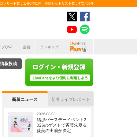
ンサート数：1,493,451件 登録セットリスト数：472,488件
イブQ&A
企画
ランキング
情報投稿
新着ニュース
新着ライブレポート
2026/08/08
結那バースデーイベント2
026のゲストで斉藤朱夏＆
愛美の出演が決定