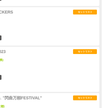
UCKERS
セットリスト
0
023
セットリスト
県)
5
pre. "閃曲万頼FESTIVAL"
セットリスト
京都)