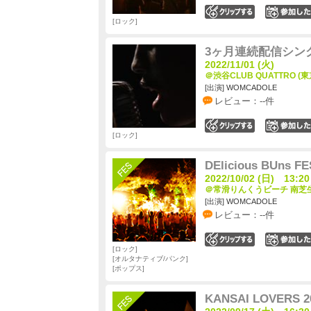
0
ロック
3ヶ月連続配信シン
2022/11/01 (火)
＠渋谷CLUB QUATTRO (東
[出演] WOMCADOLE
レビュー：--件
0
ロック
DElicious BUns FE
2022/10/02 (日) 13:20
＠常滑りんくうビーチ 南芝生
[出演] WOMCADOLE
レビュー：--件
0
ロック
オルタナティブ/パンク
ポップス
KANSAI LOVERS 2