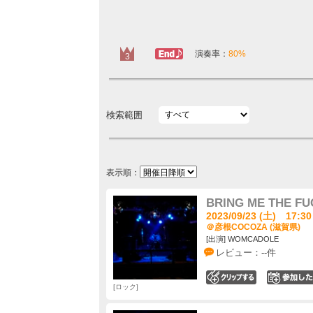
ラスト定番
演奏率：
80%
3
検索範囲
表示順：
BRING ME THE F
2023/09/23 (土) 17:30
＠彦根COCOZA (滋賀県)
[出演] WOMCADOLE
レビュー：--件
0
ロック