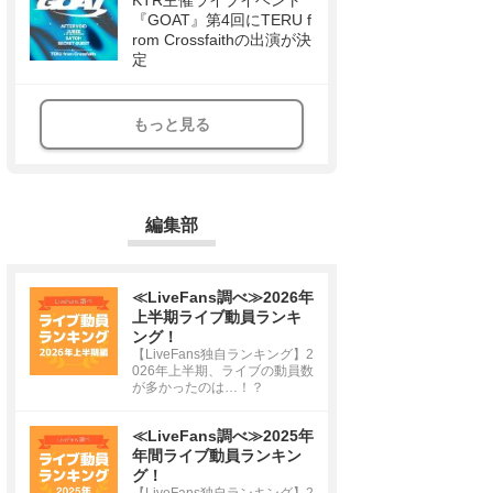
KTR主催ライブイベント
『GOAT』第4回にTERU f
rom Crossfaithの出演が決
定
もっと見る
編集部
≪LiveFans調べ≫2026年
上半期ライブ動員ランキ
ング！
【LiveFans独自ランキング】2
026年上半期、ライブの動員数
が多かったのは…！？
≪LiveFans調べ≫2025年
年間ライブ動員ランキン
グ！
【LiveFans独自ランキング】2