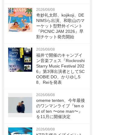
2026/08/08
奇妙礼太郎、kojikoji、DE
NIMSら出演、和歌山のマ
ーケット型野外イベント
『PICNIC JAM 2026』早
割チケット発売開始
2026/08/08
福井で開催のキャンプイ
ン音楽フェス『Rockroshi
Starry Music Festival 202
6』第3弾出演者としてSC
OOBIE DO、かりゆし5
8、Reiを発表
2026/08/08
omeme tenten、今年最後
のワンマンライブ『ten o
ut of ten 〜one man〜』
を11月に開催決定
2026/08/08