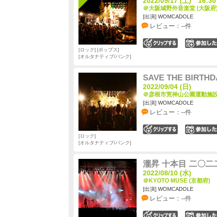
2022/09/17 (土) 16:30
＠大阪城野外音楽堂 (大阪府
[出演] WOMCADOLE
レビュー：--件
0
ロック
ポップス
オルタナティブ/パンク
SAVE THE BIRTHD
2022/09/04 (日)
＠彦根市荒神山公園運動施設 
[出演] WOMCADOLE
レビュー：--件
0
ロック
オルタナティブ/パンク
瀧昇 十本目 二〇二
2022/08/10 (水)
＠KYOTO MUSE (京都府)
[出演] WOMCADOLE
レビュー：--件
0