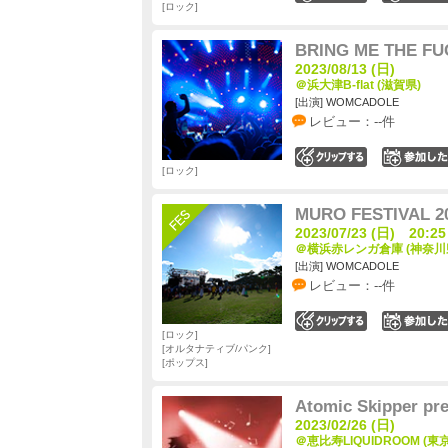
ロック
BRING ME THE F
2023/08/13 (日)
＠浜大津B-flat (滋賀県)
[出演] WOMCADOLE
レビュー：--件
0
ロック
MURO FESTIVAL 2
2023/07/23 (日) 20:25
＠横浜赤レンガ倉庫 (神奈川
[出演] WOMCADOLE
レビュー：--件
0
ロック
オルタナティブ/パンク
ポップス
Atomic Skipper 
2023/02/26 (日)
＠恵比寿LIQUIDROOM (東