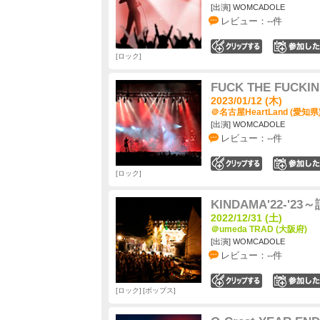
[出演] WOMCADOLE
レビュー：--件
0
ロック
FUCK THE FUCKIN'
2023/01/12 (木)
＠名古屋HeartLand (愛知県
[出演] WOMCADOLE
レビュー：--件
0
ロック
KINDAMA'22-'2
2022/12/31 (土)
＠umeda TRAD (大阪府)
[出演] WOMCADOLE
レビュー：--件
0
ロック
ポップス