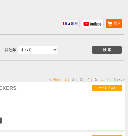
購入
歌詞
開催年
≪Prev
｜
1
｜
2
｜
3
｜
4
｜
5
｜…
7
｜
Next≫
UCKERS
セットリスト
1