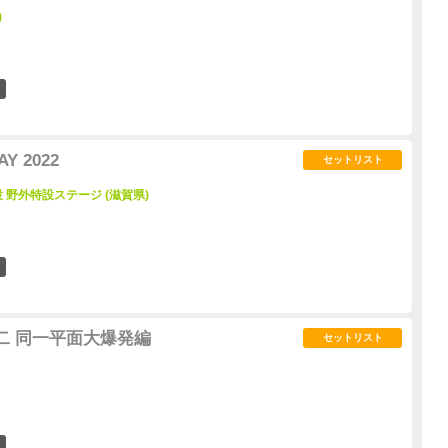
)
2
AY 2022
セットリスト
野外特設ステージ (滋賀県)
0
二 同一平面大爆発編
セットリスト
0