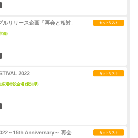
1
グルリリース企画「再会と相対」
セットリスト
京都)
0
STIVAL 2022
セットリスト
広場特設会場 (愛知県)
0
022～15th Anniversary～ 再会
セットリスト