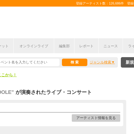
登録アーティスト数：126,686件 登録コ
ケット
オンラインライブ
編集部
レポート
ニュース
ラ
ここから！
新規
ジャンル検索
上半期編発表！
ここから！
上半期編発表！
OLE”
が演奏されたライブ・コンサート
アーティスト情報を見る