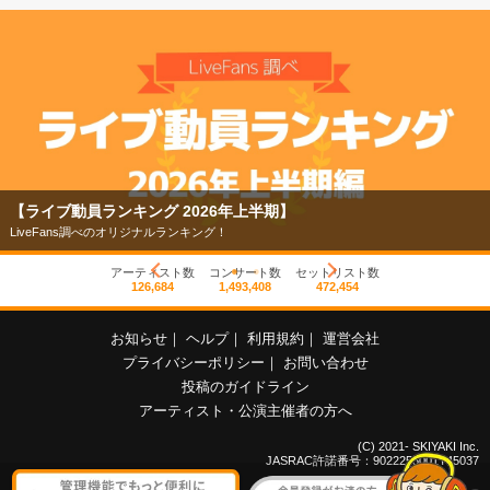
【ライブ動員ランキング 2026年上半期】
LiveFans調べのオリジナルランキング！
アーティスト数
コンサート数
セットリスト数
126,684
1,493,408
472,454
お知らせ
｜
ヘルプ
｜
利用規約
｜
運営会社
プライバシーポリシー
｜
お問い合わせ
投稿のガイドライン
アーティスト・公演主催者の方へ
(C) 2021- SKIYAKI Inc.
JASRAC許諾番号：9022255001Y45037