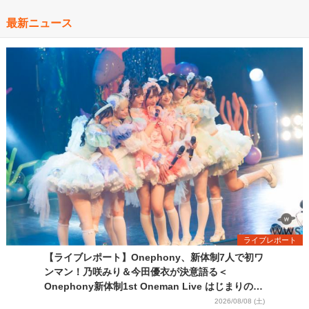
最新ニュース
ライブレポート
【ライブレポート】Onephony、新体制7人で初ワ
ンマン！乃咲みり＆今田優衣が決意語る＜
Onephony新体制1st Oneman Live はじまりの夏
＞
2026/08/08 (土)