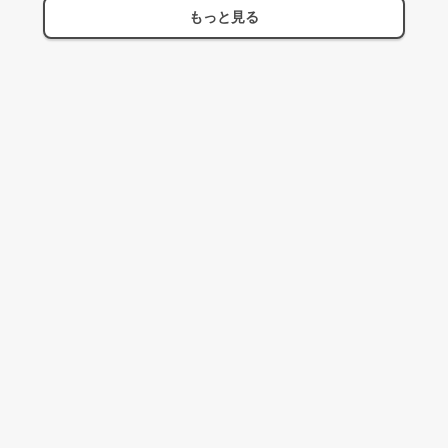
もっと見る