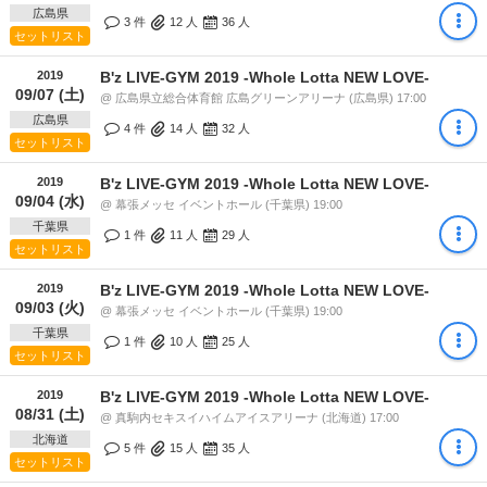
広島県
3 件
12
人
36
人
セットリスト
2019
B'z LIVE-GYM 2019 -Whole Lotta NEW LOVE-
09/07 (土)
@ 広島県立総合体育館 広島グリーンアリーナ (広島県) 17:00
広島県
4 件
14
人
32
人
セットリスト
2019
B'z LIVE-GYM 2019 -Whole Lotta NEW LOVE-
09/04 (水)
@ 幕張メッセ イベントホール (千葉県) 19:00
千葉県
1 件
11
人
29
人
セットリスト
2019
B'z LIVE-GYM 2019 -Whole Lotta NEW LOVE-
09/03 (火)
@ 幕張メッセ イベントホール (千葉県) 19:00
千葉県
1 件
10
人
25
人
セットリスト
2019
B'z LIVE-GYM 2019 -Whole Lotta NEW LOVE-
08/31 (土)
@ 真駒内セキスイハイムアイスアリーナ (北海道) 17:00
北海道
5 件
15
人
35
人
セットリスト