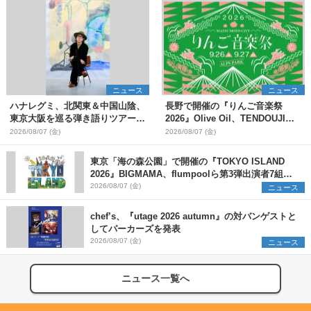
ニュース
ニュース
ハナレグミ、北関東＆中国山陰、
長野で開催の『りんご音楽祭
東京大阪を巡る弾き語りツアー10
2026』Olive Oil、TENDOUJIら
月より開催決定
第11弾出演アーティスト（16組）
2026/08/07 (金)
2026/08/07 (金)
を発表
東京「海の森公園」で開催の『TOKYO ISLAND
2026』BIGMAMA、flumpoolら第3弾出演者7組を
発表 ワークショップ・アート出展者を募集
2026/08/07 (金)
ニュース
chef’s、『utage 2026 autumn』の対バンゲストと
してパーカーズを発表
2026/08/07 (金)
ニュース
ニュース一覧へ