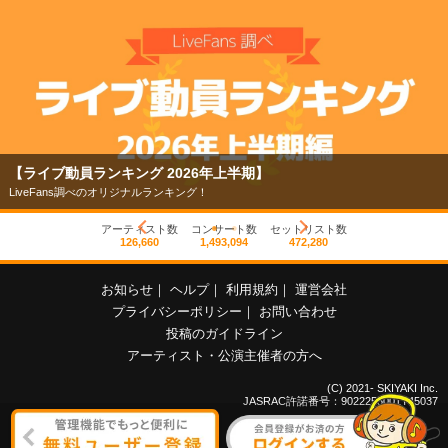
【ライブ動員ランキング 2026年上半期】
LiveFans調べのオリジナルランキング！
アーティスト数
コンサート数
セットリスト数
126,660
1,493,094
472,280
お知らせ
｜
ヘルプ
｜
利用規約
｜
運営会社
プライバシーポリシー
｜
お問い合わせ
投稿のガイドライン
アーティスト・公演主催者の方へ
(C) 2021- SKIYAKI Inc.
JASRAC許諾番号：9022255001Y45037