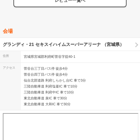
レビュー一覧へ
良すぎます。 B’zの2人とバチバチに渡り合ってます。目が離せませ
んでした。
会場
グランディ・21 セキスイハイムスーパーアリーナ （宮城県）
住所
宮城県宮城郡利府町菅谷字舘40-1
アクセス
菅谷台三丁目バス停 徒歩4分
菅谷台四丁目バス停 徒歩4分
仙台北部道路 利府しらかし台IC 車で3分
三陸自動車道 利府塩釜IC 車で10分
三陸自動車道 利府中IC 車で10分
東北自動車道 泉IC 車で30分
東北自動車道 大和IC 車で30分