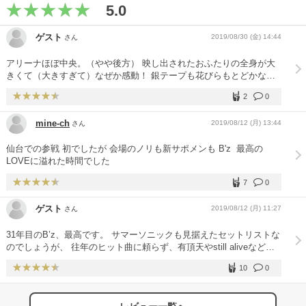
5.0
ゲスト
2019/08/30 (金) 14:44
さん
アリーナほぼ中央。（やや後方） 映し出されたおふたりの全身が大
きくて（大きすぎて）なぜか感動！ 銀テープも花びらもとどかない
席でしたが、全体を見ることができたので楽しかった。 ただ、映像
2
0
が加工されモノトーンになったりしていたので、そのままが良かった
なぁと感じました。
mine-ch
2019/08/12 (月) 13:44
さん
仙台での参戦 初でしたが 会場のノリも新サポメンも ️B'z ️ 最高の
LOVEに溢れた時間でした
7
0
ゲスト
2019/08/12 (月) 11:27
さん
31年目のB’z、最高です。 サマーソニックも見据えたセットリストな
のでしょうが、 往年のヒット曲に頼らず、有頂天やstill aliveなど近
年の曲で挑む姿勢は最高にかっこいいです。 ベテランロックバンド
10
0
では新曲出さずに単発ライブで定番曲だけ、、、なんてパターンも多
いですが、 31年目にアルバムを出し、ツアーではアルバム曲中心な
んて本当に稀有で真面目なバンドだと思います。 あとmohini deyが