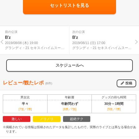
セットリストを見る
前の公演
次の公演
B'z
B'z
2019/08/08 (木) 19:00
2019/08/11 (日) 17:00
グランディ・21 セキスイハイムスーパ
グランディ・21 セキスイハイムスーパ
ーアリーナ
ーアリーナ
スケジュールへ
レビュー/観たレポ
投稿
(6件)
男女比
年齢層
グッズの待ち時間
半々
年齢問わず
30分～1時間
[7票／7票]
[6票／7票]
[5票／7票]
激しい
ノリノリ
超絶テク
※掲載されている情報は投稿されたデータを集計したもので、実際のライブとは異なる場合があ
ります。