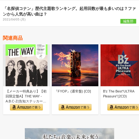
「名探偵コナン」歴代主題歌ランキング。起用回数が最も多いのは？ファ
ンから人気が高い曲は？
2021/04/05 (月)
編集部
関連商品
【メーカー特典あり】【初
『FYOP』(通常盤) [CD]
B’z The Best“ULTRA
回限定盤A】THE WAY -
Pleasure”(2CD)
A.B.C-Z(告知ステッカー
ver.A付)