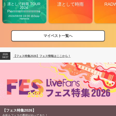
凛として時雨 TOUR 
凛として時雨
RAD
2024 
Pierrrrrrrrrrrrrrrrrrrre 
Vibes
2024/08/09 19:00 @Zepp 
Haneda
マイベスト一覧へ
2026
【フェス特集2026】フェス情報はここから！
04/27
2026
【ライブ動員ランキング】2026年上半期編発表！
07/28
2026
【フェス特集2026】フェス情報はここから！
04/27
2026
【ライブ動員ランキング】2026年上半期編発表！
07/28
【フェス特集2026】
今年もフェスの季節がやってきた！