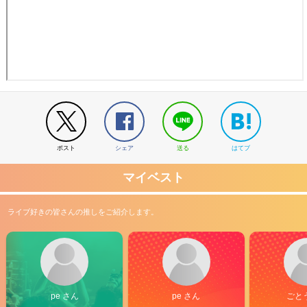
ポスト
シェア
送る
はてブ
マイベスト
ライブ好きの皆さんの推しをご紹介します。
pe さん
pe さん
ごと