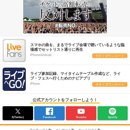
スマホの曲を、まるでライブ会場で聴いているような臨
場感でセットリスト通りに再生
iPhone/Android
今すぐダウンロード
ライブ参加記録、マイタイムテーブル作成など、ライ
ブ・フェスへ行くためのナビアプリ
iPhone
今すぐダウンロード
公式アカウントをフォローしよう！
X(Twitter)
Facebook
Youtube
Spotify
アーティスト数
コンサート数
セットリスト数