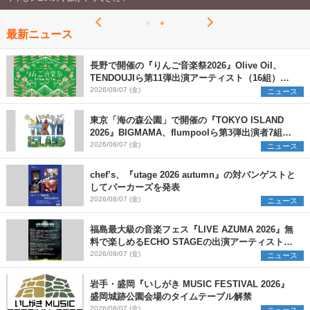
最新ニュース
長野で開催の『りんご音楽祭2026』Olive Oil、
TENDOUJIら第11弾出演アーティスト（16組）を
発表
2026/08/07 (金)
ニュース
東京「海の森公園」で開催の『TOKYO ISLAND
2026』BIGMAMA、flumpoolら第3弾出演者7組を
発表 ワークショップ・アート出展者を募集
2026/08/07 (金)
ニュース
chef’s、『utage 2026 autumn』の対バンゲストと
してパーカーズを発表
2026/08/07 (金)
ニュース
福島最大級の音楽フェス『LIVE AZUMA 2026』無
料で楽しめるECHO STAGEの出演アーティストを
発表
2026/08/07 (金)
ニュース
岩手・盛岡『いしがき MUSIC FESTIVAL 2026』
盛岡城跡公園会場のタイムテーブル解禁
2026/08/07 (金)