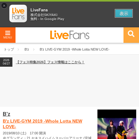
×
LiveFans
表示
株式会社SKIYAKI
無料 - In Google Play
MENU
2026
【フェス特集2026】フェス情報はここから！
04/27
トップ
B'z
B'z LIVE-GYM 2019 -Whole Lotta NEW LOVE-
2026
【ライブ動員ランキング】2026年上半期編発表！
07/28
2026
【フェス特集2026】フェス情報はここから！
04/27
2026
【ライブ動員ランキング】2026年上半期編発表！
07/28
B'z
B'z LIVE-GYM 2019 -Whole Lotta NEW
LOVE-
2019/08/10 (土) 17:00 開演
＠グランディ・21 セキスイハイムスーパーアリーナ (宮城