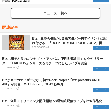
ニュース
ニュース一覧へ
関連記事
B’z、黒夢ら4組が心斎橋老舗バー周年イベントに駆
け付ける、『ROCK BEYOND ROCK VOL.2』開催
決定
2025/08/15 (金)
ニュース
B’z、25年ぶりのコンセプト・アルバム『FRIENDS III』を今冬リリー
ス 『FRIENDS』シリーズをモチーフにしたライブも決定
2021/10/18 (月)
ニュース
B’zがオーガナイザーとなる初のRock Project『B’z presents UNITE
#01』が開催 Mr.Children、GLAYと共演
2021/08/02 (月)
ニュース
B'z、全曲ストリーミング配信開始＆5週連続配信ライブを映像作品化
2021/05/21 (金)
ニュース