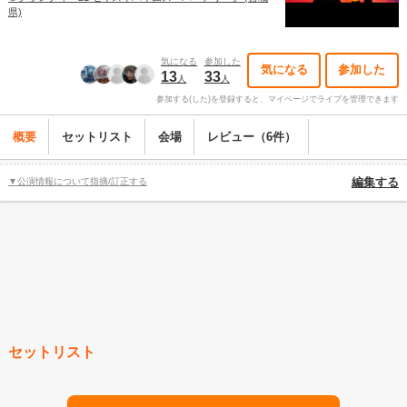
県)
気になる
参加した
気になる
参加した
13
33
人
人
参加する(した)を登録すると、マイページでライブを管理できます
概要
セットリスト
会場
レビュー（6件）
▼公演情報について指摘/訂正する
編集する
セットリスト