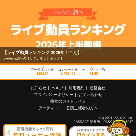
【ライブ動員ランキング 2026年上半期】
LiveFans調べのオリジナルランキング！
アーティスト数
コンサート数
セットリスト数
126,684
1,493,408
472,454
お知らせ
｜
ヘルプ
｜
利用規約
｜
運営会社
プライバシーポリシー
｜
お問い合わせ
投稿のガイドライン
アーティスト・公演主催者の方へ
(C) 2021- SKIYAKI Inc.
JASRAC許諾番号：9022255001Y45037