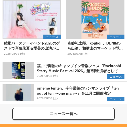
ニュース
ニュース
結那バースデーイベント2026のゲ
奇妙礼太郎、kojikoji、DENIMS
ストで斉藤朱夏＆愛美の出演が決
ら出演、和歌山のマーケット型野
定
外イベント『PICNIC JAM
2026/08/08 (土)
2026/08/08 (土)
2026』早割チケット発売開始
福井で開催のキャンプイン音楽フェス『Rockroshi
Starry Music Festival 2026』第3弾出演者として
SCOOBIE DO、かりゆし58、Reiを発表
2026/08/08 (土)
ニュース
omeme tenten、今年最後のワンマンライブ『ten
out of ten 〜one man〜』を11月に開催決定
2026/08/08 (土)
ニュース
ニュース一覧へ