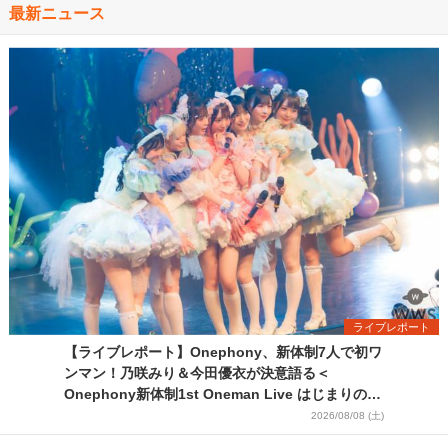
最新ニュース
ライブレポート
【ライブレポート】Onephony、新体制7人で初ワ
ンマン！乃咲みり＆今田優衣が決意語る＜
Onephony新体制1st Oneman Live はじまりの夏
＞
2026/08/08 (土)