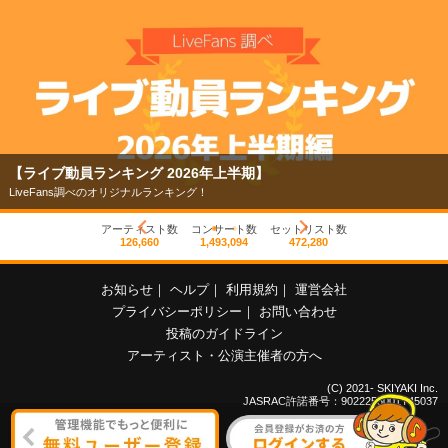
【ライブ動員ランキング 2026年上半期】
LiveFans調べのオリジナルランキング！
アーティスト数
コンサート数
セットリスト数
126,660
1,493,094
472,280
お知らせ
｜
ヘルプ
｜
利用規約
｜
運営会社
プライバシーポリシー
｜
お問い合わせ
投稿のガイドライン
アーティスト・公演主催者の方へ
(C) 2021- SKIYAKI Inc.
JASRAC許諾番号：9022255001Y45037