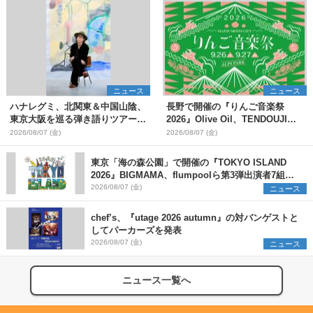
ニュース
ニュース
ハナレグミ、北関東＆中国山陰、
長野で開催の『りんご音楽祭
東京大阪を巡る弾き語りツアー10
2026』Olive Oil、TENDOUJIら
月より開催決定
第11弾出演アーティスト（16組）
2026/08/07 (金)
2026/08/07 (金)
を発表
東京「海の森公園」で開催の『TOKYO ISLAND
2026』BIGMAMA、flumpoolら第3弾出演者7組を
発表 ワークショップ・アート出展者を募集
2026/08/07 (金)
ニュース
chef’s、『utage 2026 autumn』の対バンゲストと
してパーカーズを発表
2026/08/07 (金)
ニュース
ニュース一覧へ