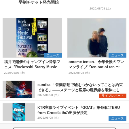
早割チケット発売開始
2026/08/08 (土)
ニュース
ニュース
福井で開催のキャンプイン音楽フ
omeme tenten、今年最後のワン
ェス『Rockroshi Starry Music
マンライブ『ten out of ten 〜
Festival 2026』第3弾出演者とし
one man〜』を11月に開催決定
2026/08/08 (土)
2026/08/08 (土)
てSCOOBIE DO、かりゆし58、
Reiを発表
sumika 「音楽活動で嘘をつかないってことは約束
できる」――ステージと客席の境界線を曖昧にし
た、ツアーファイナル武道館公演レポート
2026/08/08 (土)
ライブレポート
KTR主催ライブイベント『GOAT』第4回にTERU
from Crossfaithの出演が決定
2026/08/08 (土)
ニュース