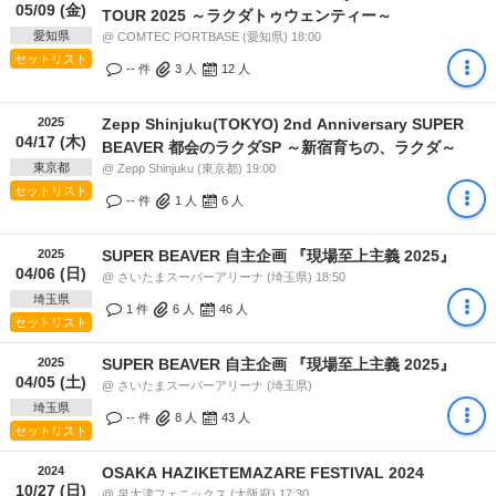
05/09 (金)
TOUR 2025 ～ラクダトゥウェンティー～
愛知県
@ COMTEC PORTBASE (愛知県) 18:00
セットリスト
-- 件
3
人
12
人
2025
Zepp Shinjuku(TOKYO) 2nd Anniversary SUPER
04/17 (木)
BEAVER 都会のラクダSP ～新宿育ちの、ラクダ～
東京都
@ Zepp Shinjuku (東京都) 19:00
セットリスト
-- 件
1
人
6
人
2025
SUPER BEAVER 自主企画 『現場至上主義 2025』
04/06 (日)
@ さいたまスーパーアリーナ (埼玉県) 18:50
埼玉県
1 件
6
人
46
人
セットリスト
2025
SUPER BEAVER 自主企画 『現場至上主義 2025』
04/05 (土)
@ さいたまスーパーアリーナ (埼玉県)
埼玉県
-- 件
8
人
43
人
セットリスト
2024
OSAKA HAZIKETEMAZARE FESTIVAL 2024
10/27 (日)
@ 泉大津フェニックス (大阪府) 17:30