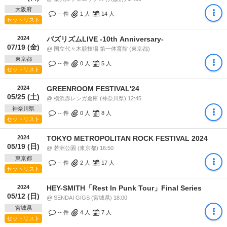
大阪府
-- 件
1
人
14
人
セットリスト
2024
バズリズムLIVE -10th Anniversary-
07/19 (金)
@ 国立代々木競技場 第一体育館 (東京都)
東京都
-- 件
0
人
5
人
セットリスト
2024
GREENROOM FESTIVAL'24
05/25 (土)
@ 横浜赤レンガ倉庫 (神奈川県) 12:45
神奈川県
-- 件
0
人
8
人
セットリスト
2024
TOKYO METROPOLITAN ROCK FESTIVAL 2024
05/19 (日)
@ 若洲公園 (東京都) 16:50
東京都
-- 件
2
人
17
人
セットリスト
2024
HEY-SMITH「Rest In Punk Tour」Final Series
05/12 (日)
@ SENDAI GIGS (宮城県) 18:00
宮城県
-- 件
4
人
7
人
セットリスト