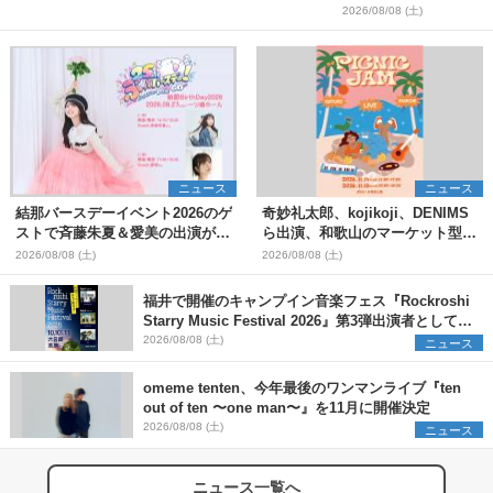
＞
2026/08/08 (土)
ニュース
ニュース
結那バースデーイベント2026のゲ
奇妙礼太郎、kojikoji、DENIMS
ストで斉藤朱夏＆愛美の出演が決
ら出演、和歌山のマーケット型野
定
外イベント『PICNIC JAM
2026/08/08 (土)
2026/08/08 (土)
2026』早割チケット発売開始
福井で開催のキャンプイン音楽フェス『Rockroshi
Starry Music Festival 2026』第3弾出演者として
SCOOBIE DO、かりゆし58、Reiを発表
2026/08/08 (土)
ニュース
omeme tenten、今年最後のワンマンライブ『ten
out of ten 〜one man〜』を11月に開催決定
2026/08/08 (土)
ニュース
ニュース一覧へ