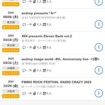
-- 件
1
人
1
人
セットリスト
2024
androp presents "A+"
06/06 (木)
@ EX THEATER ROPPONGI (東京都)
東京都
-- 件
0
人
5
人
セットリスト
2024
XIIX presents Eleven Back vol.2
03/18 (月)
@ 恵比寿ザ・ガーデンホール (東京都)
東京都
-- 件
2
人
5
人
セットリスト
2024
androp image world -8th. Anniversary live- <1部>
03/16 (土)
@ 沖縄Output (沖縄県) 16:30
沖縄県
-- 件
0
人
3
人
セットリスト
2023
FM802 ROCK FESTIVAL RADIO CRAZY 2023
12/29 (金)
@ インテックス大阪 (大阪府) 14:20
大阪府
-- 件
2
人
5
人
セットリスト