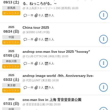
09/13 (土)
る、ねっころがる。～
群馬県
@ 水上高原スキーリゾート200 (群馬県) 16:00
セットリスト
-- 件
0
人
0
人
2025
China tour 2025
08/24 (日)
@ 深圳BO LIVE (中国)
中国
-- 件
0
人
1
人
セットリスト
2025
androp one-man live tour 2025 "hooray"
07/05 (土)
@ CLUB CITTA'川崎 (神奈川県) 18:00
神奈川県
-- 件
1
人
6
人
セットリスト
2025
androp image world -9th. Anniversary live-
03/22 (土)
@ 代官山UNIT (東京都) 16:00
東京都
-- 件
2
人
5
人
セットリスト
2024
one-man live in 上海 育音堂音楽公園
07/21 (日)
@ 育音堂音楽公園 (中国) 20:00
中国