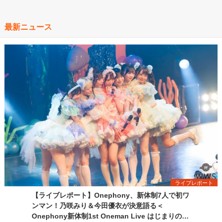
最新ニュース
ライブレポート
【ライブレポート】Onephony、新体制7人で初ワ
ンマン！乃咲みり＆今田優衣が決意語る＜
Onephony新体制1st Oneman Live はじまりの夏