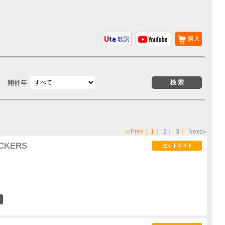
購入
歌詞
開催年
≪Prev
｜
1
｜
2
｜
3
｜
Next≫
UCKERS
セットリスト
1