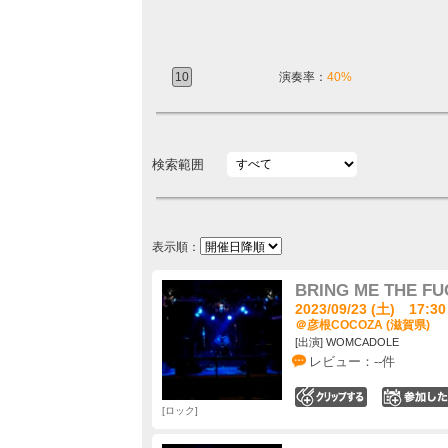
10
演奏率：
40%
検索範囲
表示順：
BRING ME THE F
2023/09/23 (土) 17:30
＠彦根COCOZA (滋賀県)
[出演] WOMCADOLE
レビュー：--件
0
ロック