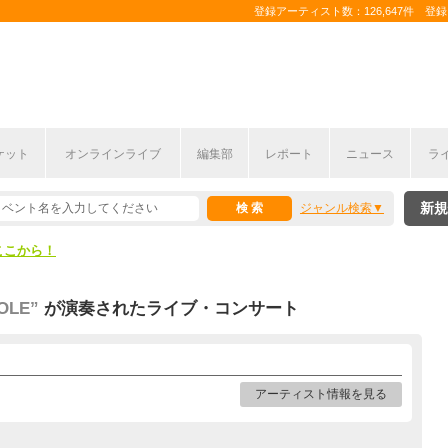
登録アーティスト数：126,647件 登録コ
ケット
オンラインライブ
編集部
レポート
ニュース
ラ
ここから！
新規
ジャンル検索
上半期編発表！
ここから！
上半期編発表！
LE”
が演奏されたライブ・コンサート
アーティスト情報を見る