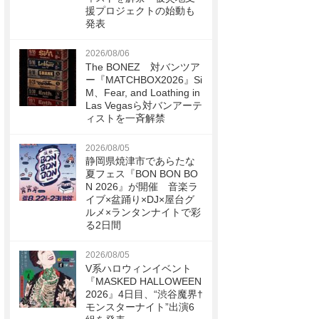
援プロジェクトの始動も
発表
2026/08/06
The BONEZ 対バンツア
ー『MATCHBOX2026』Si
M、Fear, and Loathing in
Las Vegasら対バンアーテ
ィストを一斉解禁
2026/08/05
静岡県焼津市であらたな
夏フェス『BON BON BO
N 2026』が開催 音楽ラ
イブ×盆踊り×DJ×屋台グ
ルメ×ランタンナイトで彩
る2日間
2026/08/05
V系ハロウィンイベント
『MASKED HALLOWEEN
2026』4日目、“渋谷魔界†
モンスターナイト”出演6