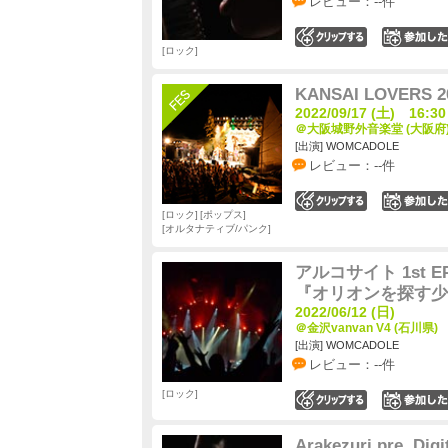
レビュー：--件
0
ロック
KANSAI LOVERS 2
2022/09/17 (土) 16:30
＠大阪城野外音楽堂 (大阪府
[出演] WOMCADOLE
レビュー：--件
0
ロック
ポップス
オルタナティブ/パンク
アルコサイト 1st EP
『オリオンを探す少
2022/06/12 (日)
＠金沢vanvan V4 (石川県)
[出演] WOMCADOLE
レビュー：--件
ロック
0
Arakezuri pre. Di