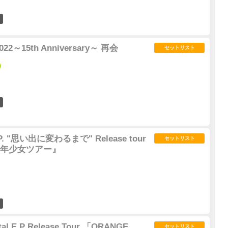
0
022～15th Anniversary～ 再会
セットリスト
)
2
. "思い出に変わるまで" Release tour
セットリスト
年少女ツアー』
0
gital E.P Release Tour 「ORANGE
セットリスト