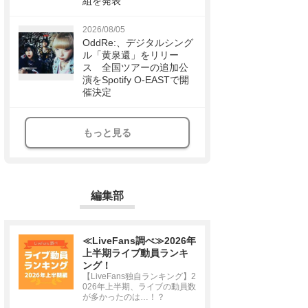
組を発表
2026/08/05
OddRe:、デジタルシング
ル「黄泉還」をリリー
ス 全国ツアーの追加公
演をSpotify O-EASTで開
催決定
もっと見る
編集部
≪LiveFans調べ≫2026年
上半期ライブ動員ランキ
ング！
【LiveFans独自ランキング】2
026年上半期、ライブの動員数
が多かったのは…！？