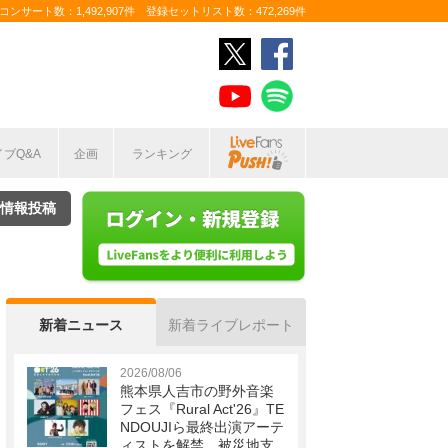
ンサート数：1,492,907件 登録セットリスト数：472,269件
イブQ&A
企画
ランキング
情報投稿
新着ニュース
新着ライブレポート
2026/08/06
熊本県人吉市の野外音楽
フェス『Rural Act'26』TE
NDOUJIら最終出演アーテ
ィストを解禁 被災地支