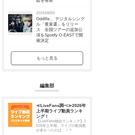
組を発表
2026/08/05
OddRe:、デジタルシング
ル「黄泉還」をリリー
ス 全国ツアーの追加公
演をSpotify O-EASTで開
催決定
もっと見る
編集部
≪LiveFans調べ≫2026年
上半期ライブ動員ランキ
ング！
【LiveFans独自ランキング】2
026年上半期、ライブの動員数
が多かったのは…！？