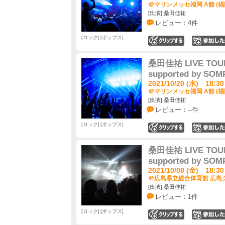
＠マリンメッセ福岡 A館 (福
[出演] 桑田佳祐
レビュー：4件
ロック
ポップス
0
桑田佳祐 LIVE TOUR
supported by S
2021/10/20 (水) 18:30
＠マリンメッセ福岡 A館 (福
[出演] 桑田佳祐
レビュー：--件
ロック
ポップス
0
桑田佳祐 LIVE TOUR
supported by S
2021/10/08 (金) 18:30
＠広島県立総合体育館 広島グ
[出演] 桑田佳祐
レビュー：1件
ロック
ポップス
0