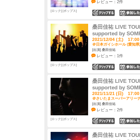
レビュー：2件
ロック
ポップス
0
桑田佳祐 LIVE TOUR
supported by S
2021/12/04 (土) 17:00
＠日本ガイシホール (愛知県
[出演] 桑田佳祐
レビュー：1件
ロック
ポップス
0
桑田佳祐 LIVE TOUR
supported by S
2021/11/21 (日) 17:00
＠さいたまスーパーアリーナ 
[出演] 桑田佳祐
レビュー：2件
ロック
ポップス
0
桑田佳祐 LIVE TOUR