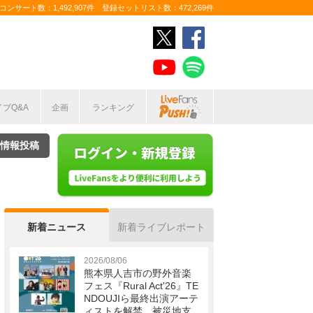
ンサート数：1,492,907件 登録セットリスト数：472,269件
イブQ&A
企画
ランキング
情報投稿
新着ニュース
新着ライブレポート
2026/08/06
熊本県人吉市の野外音楽
フェス『Rural Act'26』TE
NDOUJIら最終出演アーテ
ィストを解禁 被災地支