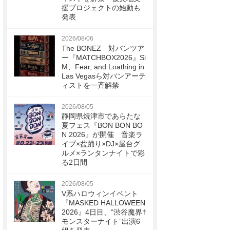
援プロジェクトの始動も
発表
2026/08/06
The BONEZ 対バンツア
ー『MATCHBOX2026』Si
M、Fear, and Loathing in
Las Vegasら対バンアーテ
ィストを一斉解禁
2026/08/05
静岡県焼津市であらたな
夏フェス『BON BON BO
N 2026』が開催 音楽ラ
イブ×盆踊り×DJ×屋台グ
ルメ×ランタンナイトで彩
る2日間
2026/08/05
V系ハロウィンイベント
『MASKED HALLOWEEN
2026』4日目、“渋谷魔界†
モンスターナイト”出演6