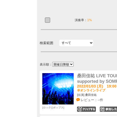
演奏率：
1%
検索範囲
表示順：
桑田佳祐 LIVE TOUR
supported by S
2022/01/03 (月) 19:00
＠オンラインライブ
[出演] 桑田佳祐
レビュー：--件
ロック
ポップス
0