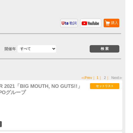
購入
歌詞
開催年
≪Prev
｜
1
｜
2
｜
Next≫
 2021「BIG MOUTH, NO GUTS!!」
セットリスト
OMPOグループ
60