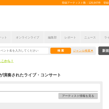
登録アーティスト数：126,647件 登録コ
ケット
オンラインライブ
編集部
レポート
ニュース
ラ
ここから！
新規
ジャンル検索
上半期編発表！
ここから！
上半期編発表！
が演奏されたライブ・コンサート
アーティスト情報を見る