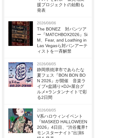
援プロジェクトの始動も
発表
2026/08/06
The BONEZ 対バンツア
ー『MATCHBOX2026』Si
M、Fear, and Loathing in
Las Vegasら対バンアーテ
ィストを一斉解禁
2026/08/05
静岡県焼津市であらたな
夏フェス『BON BON BO
N 2026』が開催 音楽ラ
イブ×盆踊り×DJ×屋台グ
ルメ×ランタンナイトで彩
る2日間
2026/08/05
V系ハロウィンイベント
『MASKED HALLOWEEN
2026』4日目、“渋谷魔界†
モンスターナイト”出演6