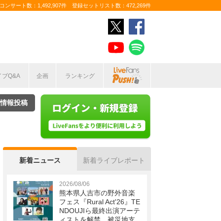
ンサート数：1,492,907件 登録セットリスト数：472,269件
イブQ&A
企画
ランキング
情報投稿
新着ニュース
新着ライブレポート
2026/08/06
熊本県人吉市の野外音楽
フェス『Rural Act'26』TE
NDOUJIら最終出演アーテ
ィストを解禁 被災地支