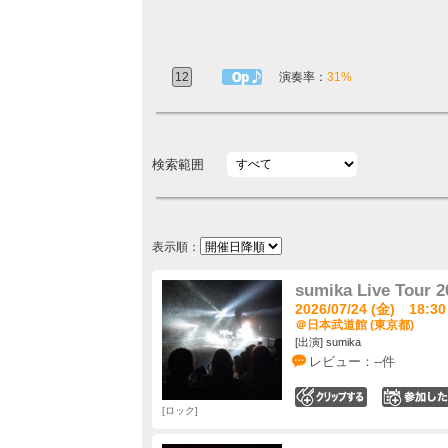
12
1曲目定番
演奏率：
31%
検索範囲
表示順：
sumika Live Tour
2026/07/24 (金) 18:30
＠日本武道館 (東京都)
[出演] sumika
レビュー：--件
0
ロック