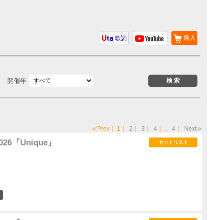
購入
歌詞
開催年
≪Prev
｜
1
｜
2
｜
3
｜
4
｜…
4
｜
Next≫
 2026『Unique』
セットリスト
29