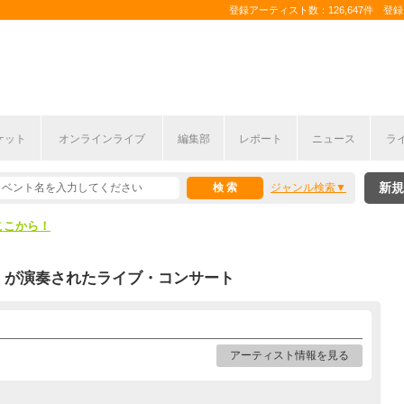
登録アーティスト数：126,647件 登録コ
ケット
オンラインライブ
編集部
レポート
ニュース
ラ
ここから！
新規
ジャンル検索
上半期編発表！
ここから！
上半期編発表！
が演奏されたライブ・コンサート
アーティスト情報を見る