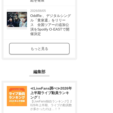
組を発表
2026/08/05
OddRe:、デジタルシング
ル「黄泉還」をリリー
ス 全国ツアーの追加公
演をSpotify O-EASTで開
催決定
もっと見る
編集部
≪LiveFans調べ≫2026年
上半期ライブ動員ランキ
ング！
【LiveFans独自ランキング】2
026年上半期、ライブの動員数
が多かったのは…！？