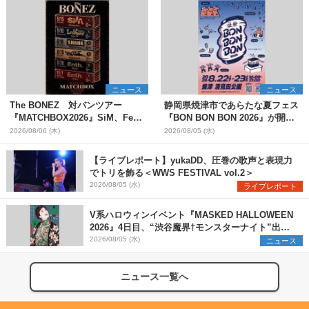
ニュース
ニュース
The BONEZ 対バンツアー
静岡県焼津市であらたな夏フェス
『MATCHBOX2026』SiM、Fear,
『BON BON BON 2026』が開
and Loathing in Las Vegasら対
催 音楽ライブ×盆踊り×DJ×屋台
2026/08/06 (木)
2026/08/05 (水)
バンアーティストを一斉解禁
グルメ×ランタンナイトで彩る2日
間
【ライブレポート】yukaDD、圧巻の歌声と表現力
でトリを飾る＜WWS FESTIVAL vol.2＞
2026/08/05 (水)
ライブレポート
V系ハロウィンイベント『MASKED HALLOWEEN
2026』4日目、“渋谷魔界†モンスターナイト”出演6
組を発表
2026/08/05 (水)
ニュース
ニュース一覧へ