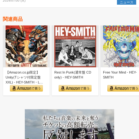
2024/07/30 (火)
ニュース
関連商品
【Amazon.co.jp限定】
Rest In Punk(通常盤 CD
Free Your Mind - HEY-
Unity(Tシャツ付限定盤
only) - HEY-SMITH
SMITH
XXL) - HEY-SMITH・L…