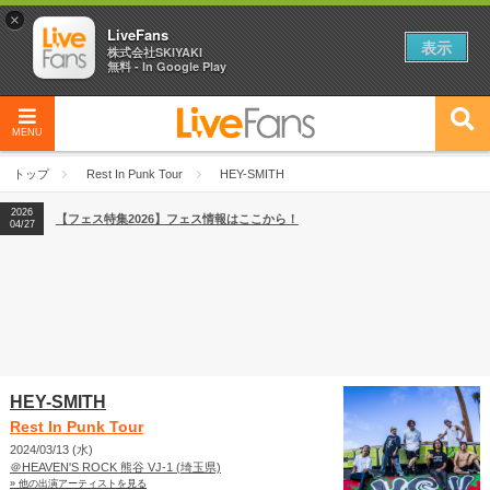
×
LiveFans
表示
株式会社SKIYAKI
無料 - In Google Play
MENU
2026
【フェス特集2026】フェス情報はここから！
04/27
トップ
Rest In Punk Tour
HEY-SMITH
2026
【ライブ動員ランキング】2026年上半期編発表！
07/28
2026
【フェス特集2026】フェス情報はここから！
04/27
2026
【ライブ動員ランキング】2026年上半期編発表！
07/28
HEY-SMITH
Rest In Punk Tour
2024/03/13 (水)
＠HEAVEN'S ROCK 熊谷 VJ-1 (埼玉県)
» 他の出演アーティストを見る