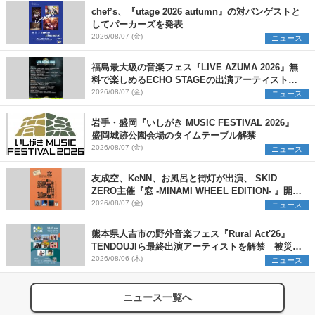
chef’s、『utage 2026 autumn』の対バンゲストと
してパーカーズを発表
2026/08/07 (金)
ニュース
福島最大級の音楽フェス『LIVE AZUMA 2026』無
料で楽しめるECHO STAGEの出演アーティストを
発表
2026/08/07 (金)
ニュース
岩手・盛岡『いしがき MUSIC FESTIVAL 2026』
盛岡城跡公園会場のタイムテーブル解禁
2026/08/07 (金)
ニュース
友成空、KeNN、お風呂と街灯が出演、 SKID
ZERO主催『窓 -MINAMI WHEEL EDITION- 』開催
決定
2026/08/07 (金)
ニュース
熊本県人吉市の野外音楽フェス『Rural Act'26』
TENDOUJIら最終出演アーティストを解禁 被災地
支援プロジェクトの始動も発表
2026/08/06 (木)
ニュース
ニュース一覧へ