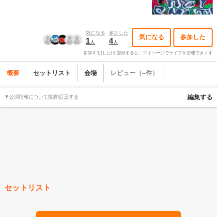
気になる
参加した
気になる
参加した
1
4
人
人
参加する(した)を登録すると、マイページでライブを管理できます
概要
セットリスト
会場
レビュー（--件）
▼公演情報について指摘/訂正する
編集する
セットリスト