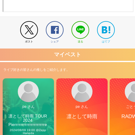
ポスト
シェア
送る
はてブ
マイベスト
ライブ好きの皆さんの推しをご紹介します。
pe さん
pe さん
ごと
凛として時雨 TOUR 
凛として時雨
RAD
2024 
Pierrrrrrrrrrrrrrrrrrrre 
Vibes
2024/08/09 19:00 @Zepp 
Haneda