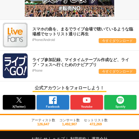
スマホの曲を、まるでライブ会場で聴いているような臨
場感でセットリスト通りに再生
iPhone/Android
今すぐダウンロード
ライブ参加記録、マイタイムテーブル作成など、ライ
ブ・フェスへ行くためのナビアプリ
iPhone
今すぐダウンロード
公式アカウントをフォローしよう！
X(Twitter)
Facebook
Youtube
Spotify
アーティスト数
コンサート数
セットリスト数
126,647
1,492,907
472,269