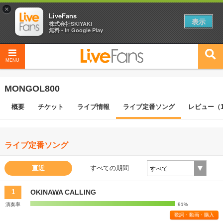
×
LiveFans
表示
株式会社SKIYAKI
無料 - In Google Play
MENU
MONGOL800
概要
チケット
ライブ情報
ライブ定番ソング
レビュー（1
ライブ定番ソング
直近
すべての期間
OKINAWA CALLING
1
演奏率
91%
歌詞・動画・購入