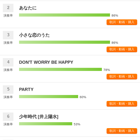
あなたに
2
演奏率
86%
歌詞・動画・購入
小さな恋のうた
3
演奏率
86%
歌詞・動画・購入
DON'T WORRY BE HAPPY
4
演奏率
78%
歌詞・動画・購入
PARTY
5
演奏率
60%
歌詞・動画・購入
少年時代 [井上陽水]
6
演奏率
53%
歌詞・動画・購入