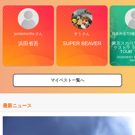
yumemocha さん
すう さん
日本外送TG搜@
浜田省吾
SUPER BEAVER
東京スカパ
ケストラ 
TOUR「V
Carn
2026/08/07 
Ha
マイベスト一覧へ
最新ニュース