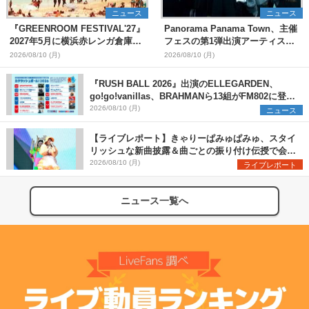
ニュース
ニュース
『GREENROOM FESTIVAL'27』
Panorama Panama Town、主催
2027年5月に横浜赤レンガ倉庫、
フェスの第1弾出演アーティスト
神戸メリケンパークで開催決定
として愛はズボーン、夜の本気ダ
2026/08/10 (月)
2026/08/10 (月)
ンスらを発表 「plus∈you」の
MVも公開に
『RUSH BALL 2026』出演のELLEGARDEN、
go!go!vanillas、BRAHMANら13組がFM802に登
場、他出演アーティストの“渾身の1曲”をセレクト
2026/08/10 (月)
ニュース
【ライブレポート】きゃりーぱみゅぱみゅ、スタイ
リッシュな新曲披露＆曲ごとの振り付け伝授で会場
を盛り上げまくる！＜LuckyFes’26＞
2026/08/10 (月)
ライブレポート
ニュース一覧へ