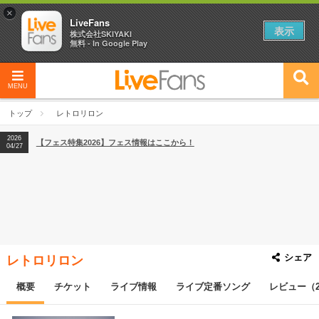
×
LiveFans
表示
株式会社SKIYAKI
無料 - In Google Play
MENU
2026
【フェス特集2026】フェス情報はここから！
04/27
トップ
レトロリロン
2026
【ライブ動員ランキング】2026年上半期編発表！
07/28
2026
【フェス特集2026】フェス情報はここから！
04/27
2026
【ライブ動員ランキング】2026年上半期編発表！
07/28
シェア
レトロリロン
概要
チケット
ライブ情報
ライブ定番ソング
レビュー（