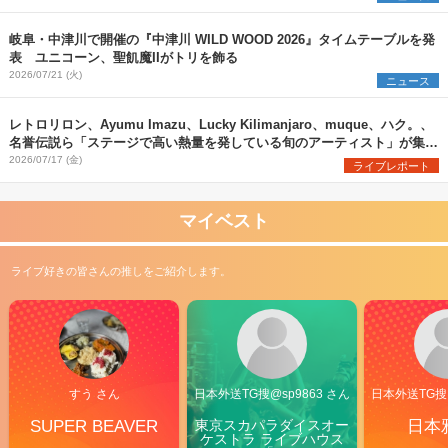
岐阜・中津川で開催の『中津川 WILD WOOD 2026』タイムテーブルを発
表 ユニコーン、聖飢魔IIがトリを飾る
2026/07/21 (火)
ニュース
レトロリロン、Ayumu Imazu、Lucky Kilimanjaro、muque、ハク。、
名誉伝説ら「ステージで高い熱量を発している旬のアーティスト」が集結
『FM802 Rockin’Radio! -OSAKA JO YAON-』 レポート
2026/07/17 (金)
ライブレポート
マイベスト
ライブ好きの皆さんの推しをご紹介します。
すう さん
日本外送TG搜@sp9863 さん
日本外送TG搜@
SUPER BEAVER
東京スカパラダイスオー
日本
ケストラ ライブハウス