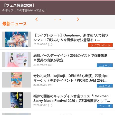
【フェス特集2026】
今年もフェスの季節がやってきた！
最新ニュース
【ライブレポート】Onephony、新体制7人で初ワ
ンマン！乃咲みり＆今田優衣が決意語る＜
Onephony新体制1st Oneman Live はじまりの夏
2026/08/08 (土)
ライブレポート
＞
結那バースデーイベント2026のゲストで斉藤朱夏
＆愛美の出演が決定
2026/08/08 (土)
ニュース
奇妙礼太郎、kojikoji、DENIMSら出演、和歌山の
マーケット型野外イベント『PICNIC JAM 2026』
早割チケット発売開始
2026/08/08 (土)
ニュース
福井で開催のキャンプイン音楽フェス『Rockroshi
Starry Music Festival 2026』第3弾出演者として
SCOOBIE DO、かりゆし58、Reiを発表
2026/08/08 (土)
ニュース