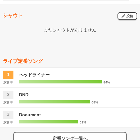
シャウト
投稿
まだシャウトがありません
ライブ定番ソング
ヘッドライナー
1
演奏率
84%
DND
2
演奏率
68%
Document
3
演奏率
62%
定番ソング一覧へ