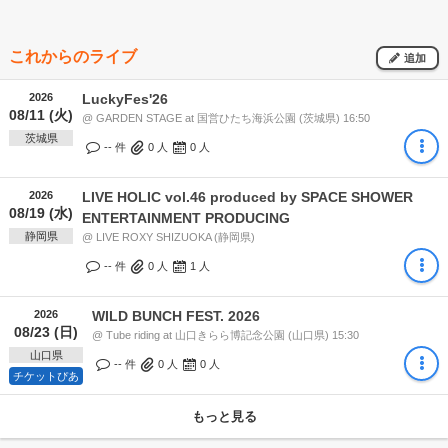
これからのライブ
追加
2026
LuckyFes'26
08/11 (火)
@ GARDEN STAGE at 国営ひたち海浜公園 (茨城県) 16:50
茨城県
-- 件
0
人
0
人
2026
LIVE HOLIC vol.46 produced by SPACE SHOWER
08/19 (水)
ENTERTAINMENT PRODUCING
静岡県
@ LIVE ROXY SHIZUOKA (静岡県)
-- 件
0
人
1
人
2026
WILD BUNCH FEST. 2026
08/23 (日)
@ Tube riding at 山口きらら博記念公園 (山口県) 15:30
山口県
-- 件
0
人
0
人
チケットぴあ
もっと見る