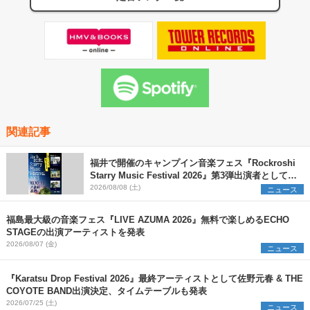
関連記事
福井で開催のキャンプイン音楽フェス『Rockroshi
Starry Music Festival 2026』第3弾出演者として
SCOOBIE DO、かりゆし58、Reiを発表
2026/08/08 (土)
ニュース
福島最大級の音楽フェス『LIVE AZUMA 2026』無料で楽しめるECHO
STAGEの出演アーティストを発表
2026/08/07 (金)
ニュース
『Karatsu Drop Festival 2026』最終アーティストとして佐野元春 & THE
COYOTE BAND出演決定、タイムテーブルも発表
2026/07/25 (土)
ニュース