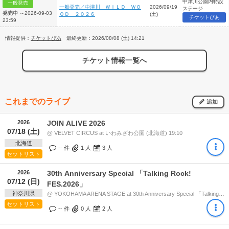
中津川公園内特設
一般発売
一般発売／中津川 ＷＩＬＤ ＷＯ
2026/09/19
ステージ
発売中
～2026-09-03
ＯＤ ２０２６
(土)
チケットぴあ
23:59
情報提供：
チケットぴあ
最終更新：2026/08/08 (土) 14:21
チケット情報一覧へ
これまでのライブ
追加
2026
JOIN ALIVE 2026
07/18 (土)
@ VELVET CIRCUS at いわみざわ公園 (北海道) 19:10
北海道
-- 件
1
人
3
人
セットリスト
2026
30th Anniversary Special 「Talking Rock!
07/12 (日)
FES.2026」
神奈川県
@ YOKOHAMA ARENA STAGE at 30th Anniversary Special 「Talking Rock! FES.2026」 会場[横浜アリーナ / 新横浜NEW SIDE BEACH!!] (神奈川県) 11:10
セットリスト
-- 件
0
人
2
人