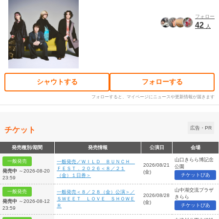
フォロー
42
人
シャウトする
フォローする
フォローすると、マイページにニュースや更新情報が届きます
チケット
広告・PR
発売種別/期間
発売情報
公演日
会場
山口きらら博記念
一般発売
一般発売／ＷＩＬＤ ＢＵＮＣＨ
2026/08/21
公園
ＦＥＳＴ．２０２６＜８／２１
発売中
～2026-08-20
(金)
チケットぴあ
（金）１日券＞
23:59
山中湖交流プラザ
一般発売
一般発売＜８／２８（金）公演＞／
2026/08/28
きらら
ＳＷＥＥＴ ＬＯＶＥ ＳＨＯＷＥ
発売中
～2026-08-12
(金)
チケットぴあ
Ｒ
23:59