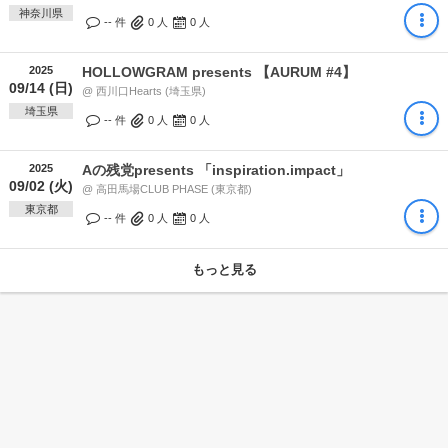
神奈川県
-- 件
0
人
0
人
2025
HOLLOWGRAM presents 【AURUM #4】
09/14 (日)
@ 西川口Hearts (埼玉県)
埼玉県
-- 件
0
人
0
人
2025
Aの残党presents 「inspiration.impact」
09/02 (火)
@ 高田馬場CLUB PHASE (東京都)
東京都
-- 件
0
人
0
人
もっと見る