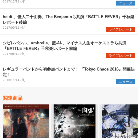
2017/12/11 (月)
ニュース
heidi.、怪人二十面奏、The Benjaminら共演『BATTLE FEVER』千秋楽
レポート後編
2017/05/12 (金)
ライブレポート
シビレバシル、umbrella、藍-AI-、マイナス人生オーケストラら共演
『BATTLE FEVER』千秋楽レポート前編
2017/05/12 (金)
ライブレポート
レギュラーバンドから初参加バンドまで！ 『Tokyo Chaos 2016』開催決
定！
2016/11/14 (月)
ニュース
関連商品