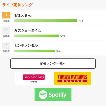
ライブ定番ソング
おまえさん
1
演奏率
77%
月光ショータイム
2
演奏率
58%
センチメンタル
3
演奏率
48%
定番ソング一覧へ