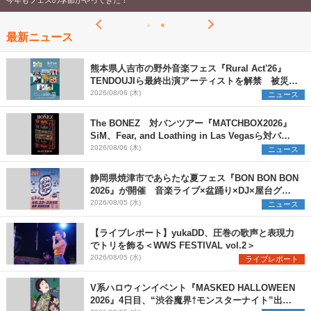
今年もフェスの季節がやってきた！
最新ニュース
熊本県人吉市の野外音楽フェス『Rural Act'26』
TENDOUJIら最終出演アーティストを解禁 被災地
支援プロジェクトの始動も発表
2026/08/06 (木)
ニュース
The BONEZ 対バンツアー『MATCHBOX2026』
SiM、Fear, and Loathing in Las Vegasら対バン
アーティストを一斉解禁
2026/08/06 (木)
ニュース
静岡県焼津市であらたな夏フェス『BON BON BON
2026』が開催 音楽ライブ×盆踊り×DJ×屋台グル
メ×ランタンナイトで彩る2日間
2026/08/05 (水)
ニュース
【ライブレポート】yukaDD、圧巻の歌声と表現力
でトリを飾る＜WWS FESTIVAL vol.2＞
2026/08/05 (水)
ライブレポート
V系ハロウィンイベント『MASKED HALLOWEEN
2026』4日目、“渋谷魔界†モンスターナイト”出演6