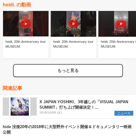
heidi. の動画
heidi. 20th Anniversary tour
heidi. 20th Anniversary tour
heidi. 20th Anniversary 
MUSEUM
MUSEUM
MUSEUM
もっと見る
関連記事
X JAPAN YOSHIKI、3年越しの「VISUAL JAPAN
SUMMIT」打ち上げ開催決定！
「YOSHIKICHANNEL」で独占生中継も！
2019/10/08 (火)
ニュース
hide 没後20年の2018年に大型野外イベント開催＆ドキュメンタリー映画
公開