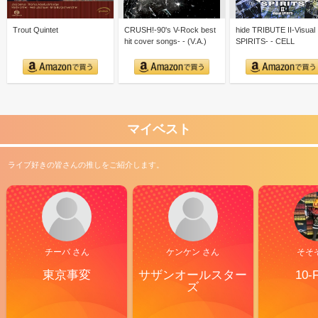
Trout Quintet
CRUSH!-90's V-Rock best
hide TRIBUTE II-Visual
hit cover songs- - (V.A.)
SPIRITS- - CELL
マイベスト
ライブ好きの皆さんの推しをご紹介します。
チーバ さん
ケンケン さん
そそ
東京事変
サザンオールスター
10-
ズ