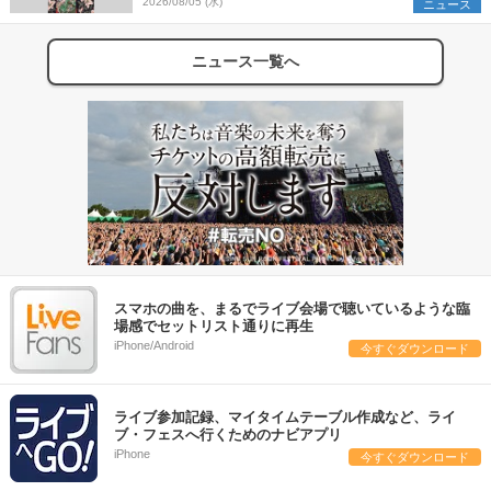
組を発表
2026/08/05 (水)
ニュース
ニュース一覧へ
スマホの曲を、まるでライブ会場で聴いているような臨
場感でセットリスト通りに再生
iPhone/Android
今すぐダウンロード
ライブ参加記録、マイタイムテーブル作成など、ライ
ブ・フェスへ行くためのナビアプリ
iPhone
今すぐダウンロード