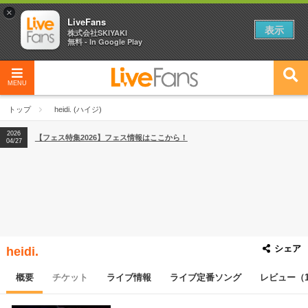
×
LiveFans
表示
株式会社SKIYAKI
無料 - In Google Play
MENU
2026
【フェス特集2026】フェス情報はここから！
04/27
トップ
heidi. (ハイジ)
2026
【ライブ動員ランキング】2026年上半期編発表！
07/28
2026
【フェス特集2026】フェス情報はここから！
04/27
2026
【ライブ動員ランキング】2026年上半期編発表！
07/28
シェア
heidi.
概要
チケット
ライブ情報
ライブ定番ソング
レビュー（