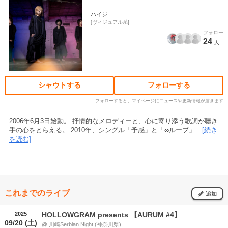
ハイジ
ヴィジュアル系
フォロー
24
人
シャウトする
フォローする
フォローすると、マイページにニュースや更新情報が届きます
2006年6月3日始動。 抒情的なメロディーと、心に寄り添う歌詞が聴き
手の心をとらえる。 2010年、シングル「予感」と「∞ループ」…
[続き
を読む]
これまでのライブ
追加
2025
HOLLOWGRAM presents 【AURUM #4】
09/20 (土)
@ 川崎Serbian Night (神奈川県)