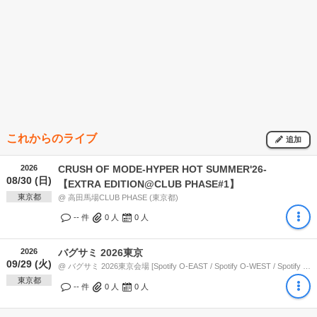
これからのライブ
追加
2026
CRUSH OF MODE-HYPER HOT SUMMER'26-
08/30 (日)
【EXTRA EDITION@CLUB PHASE#1】
東京都
@ 高田馬場CLUB PHASE (東京都)
-- 件
0
人
0
人
2026
バグサミ 2026東京
09/29 (火)
@ バグサミ 2026東京会場 [Spotify O-EAST / Spotify O-WEST / Spotify O-Crest / Spotify O-nest / duo MUSIC EXCHANGE / clubasia] (東京都)
東京都
-- 件
0
人
0
人