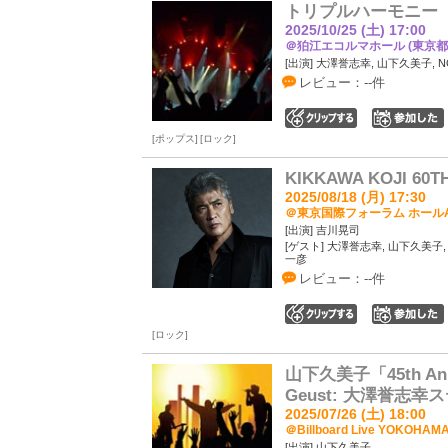
トリプルハーモニー
2025/10/25 (土) 17:00
＠狛江エコルマホール (東京都
[出演] 大澤誉志幸, 山下久美子, N
レビュー：--件
0
ポップス
ロック
KIKKAWA KOJI 60T
2025/08/18 (月) 17:30
＠東京国際フォーラム ホールA
[出演] 吉川晃司
[ゲスト] 大澤誉志幸, 山下久美子,
⼀彦
レビュー：--件
0
ロック
山下久美子「45th Anniver
Geust: 大澤誉志幸ス
2025/07/26 (土) 18:00
＠Billboard Live YOKOHA
[出演] 山下久美子