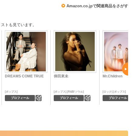
Amazon.co.jpで関連商品をさがす
ィストも見ています。
DREAMS COME TRUE
倖田來未
Mr.Children
ポップス
ポップス
R&B/ソウル
ロック
ポップス
0
0
プロフィール
プロフィール
プロフィール