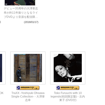
デビュー35周年の大澤誉志
幸が約11年振りとなるライ
ブDVDより音源を配信限定
でライブアルバムとして先
)
(2018/01/17)
行リリース！
OK
TraXX -Yoshiyuki Ohsawa
Toko Furuuchi with 10
Single Collection- - 大澤誉
legends(初回限定盤) - 古内
志幸
東子 (DVD付)