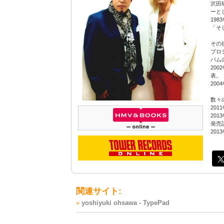
沢田
ーと
19
「そ
その
プロ
バム
20
表。
20
数々
20
20
発売
20
関連サイト:
»
yoshiyuki ohsawa - TypePad