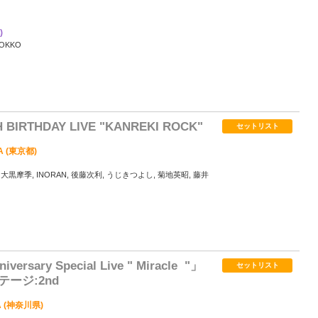
)
OKKO
4
H BIRTHDAY LIVE "KANREKI ROCK"
セットリスト
 (東京都)
 大黒摩季, INORAN, 後藤次利, うじきつよし, 菊地英昭, 藤井
16
sary Special Live " Miracle ︎ "」
セットリスト
テージ:2nd
MA (神奈川県)