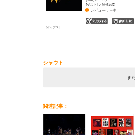
[ゲスト] 大澤誉志幸
レビュー：--件
0
ポップス
シャウト
ま
関連記事：