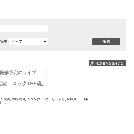
催年
公演情報を登録する
開催予定のライブ
楽堂「ロックTHE魂」
岡本定義, 浜崎貴司, 香西かおり, 有山じゅんじ, 原田真二, 山本
川バンド
0