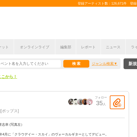
登録アーティスト数：126,671件 登録コ
ケット
オンラインライブ
編集部
レポート
ニュース
ラ
ここから！
新規
ジャンル検索
上半期編発表！
ここから！
上半期編発表！
フォロー
35
人
ポップス
誉志幸 (写真左）
81年4月に「クラウデイー・スカイ」のヴォーカルギターとしてデビュー。