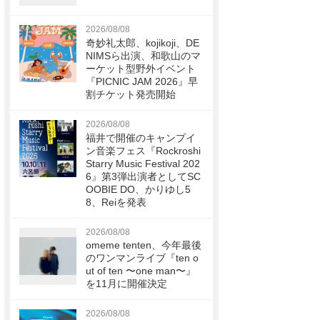
2026/08/08
奇妙礼太郎、kojikoji、DE
NIMSら出演、和歌山のマ
ーケット型野外イベント
『PICNIC JAM 2026』早
割チケット発売開始
2026/08/08
福井で開催のキャンプイ
ン音楽フェス『Rockroshi
Starry Music Festival 202
6』第3弾出演者としてSC
OOBIE DO、かりゆし5
8、Reiを発表
2026/08/08
omeme tenten、今年最後
のワンマンライブ『ten o
ut of ten 〜one man〜』
を11月に開催決定
2026/08/08