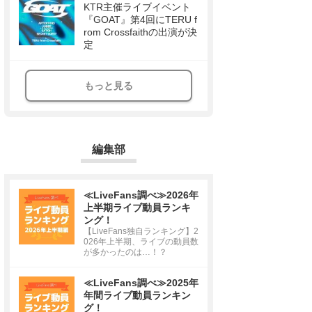
KTR主催ライブイベント
『GOAT』第4回にTERU f
rom Crossfaithの出演が決
定
もっと見る
編集部
≪LiveFans調べ≫2026年
上半期ライブ動員ランキ
ング！
【LiveFans独自ランキング】2
026年上半期、ライブの動員数
が多かったのは…！？
≪LiveFans調べ≫2025年
年間ライブ動員ランキン
グ！