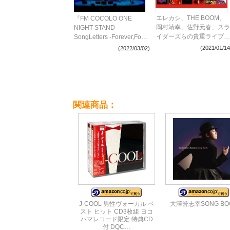
エレカシ、THE BOOM、
『FM COCOLO ONE
岡村靖幸、佐野元春、スラ
NIGHT STAND
イダーズらの貴重ライブ映
SongLetters -Forever,For
像＆MVを無料配信
Always, For Love-』公式レ
(2021/01/14
(2022/03/02)
ポート到着ーー珠玉のカバ
ー曲で紡ぐ特別な夜
関連商品：
J-COOL 男性ヴォーカル ベ
大澤誉志幸SONG BO
スト ヒット CD3枚組 ヨコ
ハマレコード限定 特典CD
付 DQC…