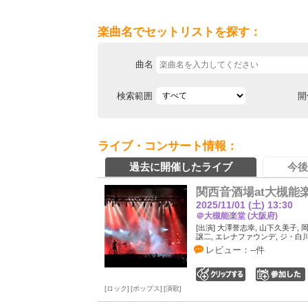
楽曲名でセットリストを探す：
曲名
検索範囲
開
ライブ・コンサート情報：
過去に開催したライブ
今後
関西音酒場at大槻能
2025/11/01 (土) 13:30
＠大槻能楽堂 (大阪府)
[出演] 大澤誉志幸, 山下久美子, 
譲二, エレナファウンデ, ジ・白
レビュー：--件
0
ロック
ポップス
演歌