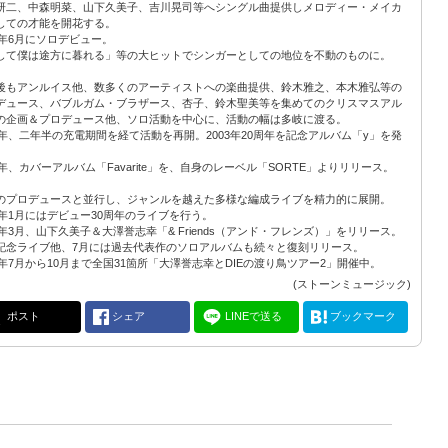
研二、中森明菜、山下久美子、吉川晃司等へシングル曲提供しメロディー・メイカ
しての才能を開花する。
83年6月にソロデビュー。
して僕は途方に暮れる」等の大ヒットでシンガーとしての地位を不動のものに。
後もアンルイス他、数多くのアーティストへの楽曲提供、鈴木雅之、本木雅弘等の
デュース、バブルガム・ブラザース、杏子、鈴木聖美等を集めてのクリスマスアル
の企画＆プロデュース他、ソロ活動を中心に、活動の幅は多岐に渡る。
02年、二年半の充電期間を経て活動を再開。2003年20周年を記念アルバム「y」を発
04年、カバーアルバム「Favarite」を、自身のレーベル「SORTE」よりリリース。
のプロデュースと並行し、ジャンルを越えた多様な編成ライブを精力的に展開。
11年1月にはデビュー30周年のライブを行う。
13年3月、山下久美子＆大澤誉志幸「& Friends（アンド・フレンズ）」をリリース。
記念ライブ他、7月には過去代表作のソロアルバムも続々と復刻リリース。
13年7月から10月まで全国31箇所「大澤誉志幸とDIEの渡り鳥ツアー2」開催中。
(ストーンミュージック)
ポスト
シェア
LINEで送る
ブックマーク