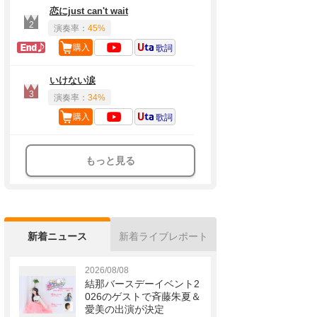
恋にjust can't wait
2
演奏率：
45%
ラスト定番
購入
歌詞
いけない涙
3
演奏率：
34%
購入
歌詞
もっと見る
新着ニュース
新着ライブレポート
2026/08/08
結那バースデーイベント2
026のゲストで斉藤朱夏＆
愛美の出演が決定