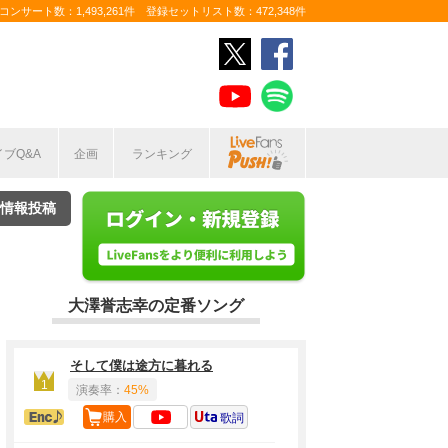
ンサート数：1,493,261件 登録セットリスト数：472,348件
イブQ&A
企画
ランキング
情報投稿
大澤誉志幸の定番ソング
そして僕は途方に暮れる
1
演奏率：
45%
アンコール定番
購入
歌詞