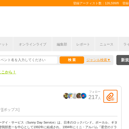
登録アーティスト数：126,599件 登録コ
ここから！
ケット
オンラインライブ
編集部
レポート
ニュース
ラ
上半期編発表！
新規
ジャンル検索
ここから！
上半期編発表！
フォロー
217
人
ク
ポップス
ーデイ・サービス（Sunny Day Service）は、日本のロックバンド。ボーカル、ギタ
曽我部恵一を中心として1992年に結成され、1994年にミニ・アルバム『星空のドラ