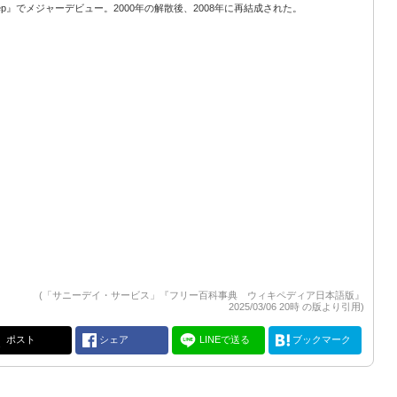
ep』でメジャーデビュー。2000年の解散後、2008年に再結成された。
(「サニーデイ・サービス」『フリー百科事典 ウィキペディア日本語版』
2025/03/06 20時 の版より引用)
ポスト
シェア
LINEで送る
ブックマーク