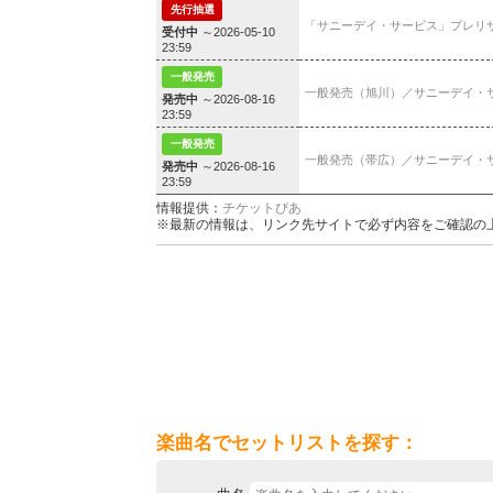
先行抽選
「サニーデイ・サービス」プレリ
受付中
～2026-05-10
23:59
一般発売
一般発売（旭川）／サニーデイ・
発売中
～2026-08-16
23:59
一般発売
一般発売（帯広）／サニーデイ・
発売中
～2026-08-16
23:59
情報提供：
チケットぴあ
※最新の情報は、リンク先サイトで必ず内容をご確認の
楽曲名でセットリストを探す：