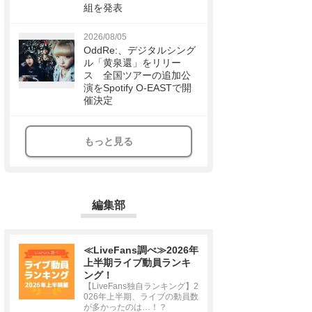
組を発表
2026/08/05
OddRe:、デジタルシング
ル「黄泉還」をリリー
ス 全国ツアーの追加公
演をSpotify O-EASTで開
催決定
もっと見る
編集部
≪LiveFans調べ≫2026年
上半期ライブ動員ランキ
ング！
【LiveFans独自ランキング】2
026年上半期、ライブの動員数
が多かったのは…！？