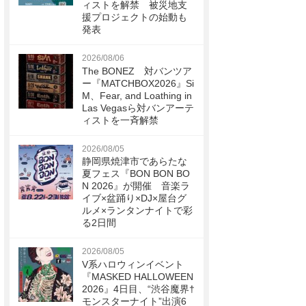
ィストを解禁 被災地支
援プロジェクトの始動も
発表
2026/08/06
The BONEZ 対バンツア
ー『MATCHBOX2026』Si
M、Fear, and Loathing in
Las Vegasら対バンアーテ
ィストを一斉解禁
2026/08/05
静岡県焼津市であらたな
夏フェス『BON BON BO
N 2026』が開催 音楽ラ
イブ×盆踊り×DJ×屋台グ
ルメ×ランタンナイトで彩
る2日間
2026/08/05
V系ハロウィンイベント
『MASKED HALLOWEEN
2026』4日目、“渋谷魔界†
モンスターナイト”出演6