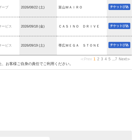
チケットぴあ
ザーブ
2026/08/22 (土)
富山ＭＡＩＲＯ
チケットぴあ
サービス
2026/09/18 (金)
ＣＡＳＩＮＯ ＤＲＩＶＥ
チケットぴあ
サービス
2026/09/19 (土)
帯広ＭＥＧＡ ＳＴＯＮＥ
≪Prev
1
2
3
4
5
...
7
Next≫
上、お客様ご自身の責任でご利用ください。