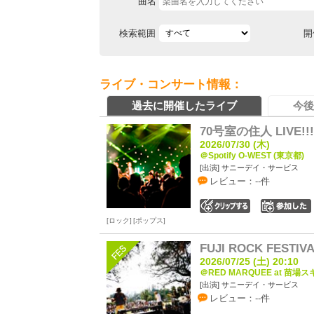
曲名
検索範囲
開
ライブ・コンサート情報：
過去に開催したライブ
今後
70号室の住人 LIVE!!!
2026/07/30 (木)
＠Spotify O-WEST (東京都)
[出演] サニーデイ・サービス
レビュー：--件
0
ロック
ポップス
FUJI ROCK FESTIVA
2026/07/25 (土) 20:10
＠RED MARQUEE at 苗場ス
[出演] サニーデイ・サービス
レビュー：--件