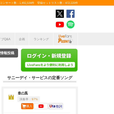
ンサート数：1,492,534件 登録セットリスト数：472,220件
イブQ&A
企画
ランキング
情報投稿
サニーデイ・サービスの定番ソング
春の風
1
演奏率：
97%
購入
歌詞