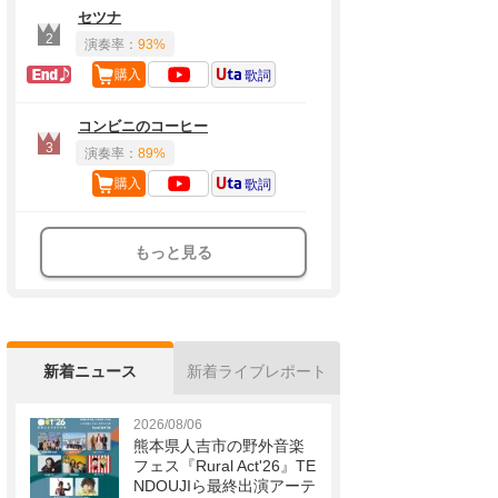
セツナ
2
演奏率：
93%
ラスト定番
購入
歌詞
コンビニのコーヒー
3
演奏率：
89%
購入
歌詞
もっと見る
新着ニュース
新着ライブレポート
2026/08/06
熊本県人吉市の野外音楽
フェス『Rural Act'26』TE
NDOUJIら最終出演アーテ