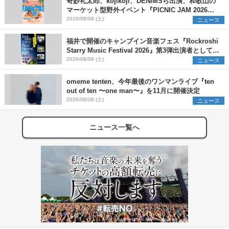
奇妙礼太郎、kojikoji、DENIMSら出演、和歌山の
マーケット型野外イベント『PICNIC JAM 2026』
早割チケット発売開始
2026/08/08 (土)
ニュース
福井で開催のキャンプイン音楽フェス『Rockroshi
Starry Music Festival 2026』第3弾出演者として
SCOOBIE DO、かりゆし58、Reiを発表
2026/08/08 (土)
ニュース
omeme tenten、今年最後のワンマンライブ『ten
out of ten 〜one man〜』を11月に開催決定
2026/08/08 (土)
ニュース
ニュース一覧へ