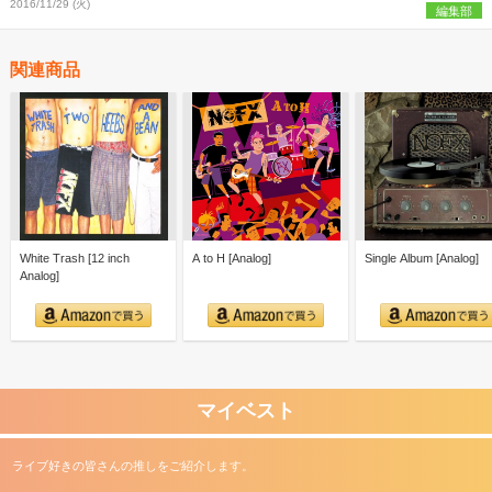
2016/11/29 (火)
編集部
関連商品
White Trash [12 inch
A to H [Analog]
Single Album [Analog]
Analog]
マイベスト
ライブ好きの皆さんの推しをご紹介します。