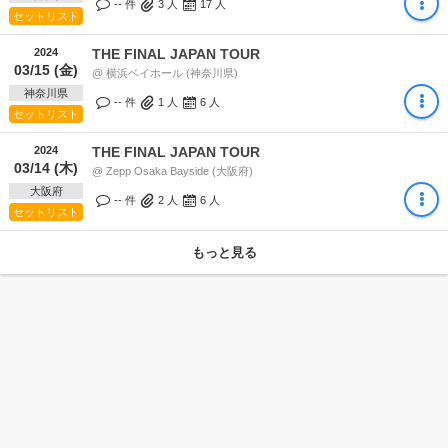
-- 件
3
人
17
人
セットリスト
2024
THE FINAL JAPAN TOUR
03/15 (金)
@ 横浜ベイホール (神奈川県)
神奈川県
-- 件
1
人
6
人
セットリスト
2024
THE FINAL JAPAN TOUR
03/14 (木)
@ Zepp Osaka Bayside (大阪府)
大阪府
-- 件
2
人
6
人
セットリスト
もっと見る