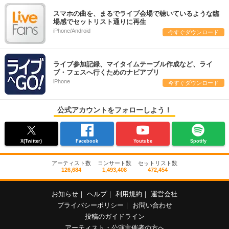
スマホの曲を、まるでライブ会場で聴いているような臨
場感でセットリスト通りに再生
iPhone/Android
今すぐダウンロード
ライブ参加記録、マイタイムテーブル作成など、ライ
ブ・フェスへ行くためのナビアプリ
iPhone
今すぐダウンロード
公式アカウントをフォローしよう！
X(Twitter)
Facebook
Youtube
Spotify
アーティスト数
コンサート数
セットリスト数
126,684
1,493,408
472,454
お知らせ
｜
ヘルプ
｜
利用規約
｜
運営会社
プライバシーポリシー
｜
お問い合わせ
投稿のガイドライン
アーティスト・公演主催者の方へ