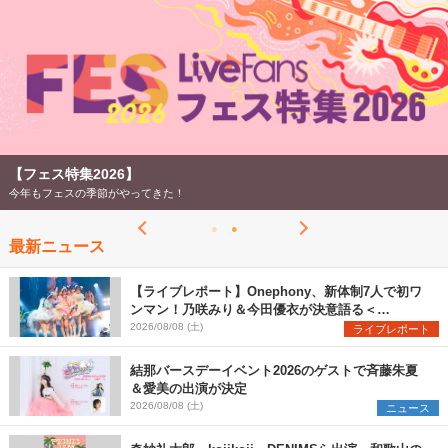
【ライブ動員ランキング 2026年上半期】
LiveFans調べのオリジナルランキング！
最新ニュース
【ライブレポート】Onephony、新体制7人で初ワ
ンマン！乃咲みり＆今田優衣が決意語る＜
Onephony新体制1st Oneman Live はじまりの夏
2026/08/08 (土)
ライブレポート
＞
結那バースデーイベント2026のゲストで斉藤朱夏
＆愛美の出演が決定
2026/08/08 (土)
ニュース