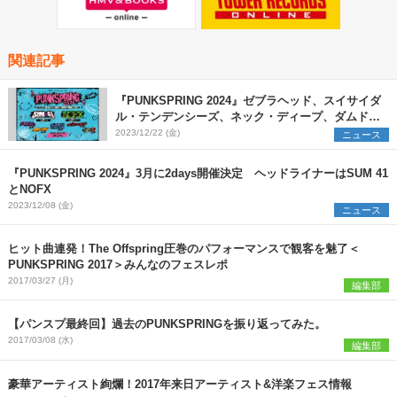
関連記事
『PUNKSPRING 2024』ゼブラヘッド、スイサイダ
ル・テンデンシーズ、ネック・ディープ、ダムド、
ヴァンダルズの出演が決定
2023/12/22 (金)
ニュース
『PUNKSPRING 2024』3月に2days開催決定 ヘッドライナーはSUM 41
とNOFX
2023/12/08 (金)
ニュース
ヒット曲連発！The Offspring圧巻のパフォーマンスで観客を魅了＜
PUNKSPRING 2017＞みんなのフェスレポ
2017/03/27 (月)
編集部
【パンスプ最終回】過去のPUNKSPRINGを振り返ってみた。
2017/03/08 (水)
編集部
豪華アーティスト絢爛！2017年来日アーティスト&洋楽フェス情報