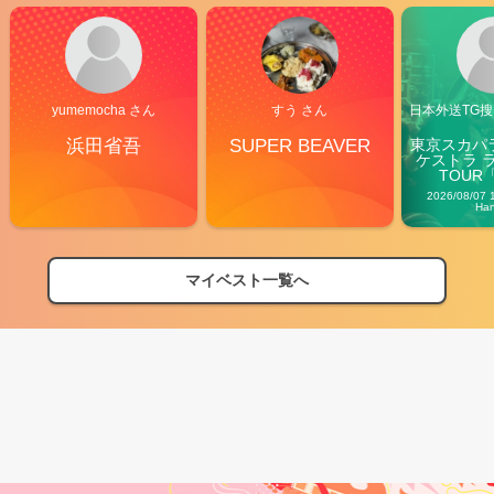
yumemocha さん
すう さん
日本外送TG搜@
浜田省吾
SUPER BEAVER
東京スカパ
ケストラ 
TOUR「V
Carn
2026/08/07 
Ha
マイベスト一覧へ