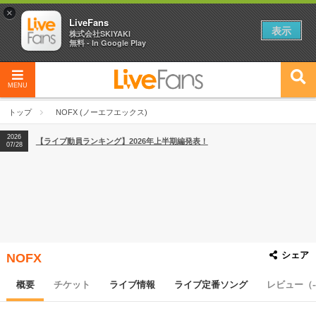
×
LiveFans
表示
株式会社SKIYAKI
無料 - In Google Play
2026
【フェス特集2026】フェス情報はここから！
04/27
MENU
2026
【ライブ動員ランキング】2026年上半期編発表！
07/28
トップ
NOFX (ノーエフエックス)
2026
【フェス特集2026】フェス情報はここから！
04/27
2026
【ライブ動員ランキング】2026年上半期編発表！
07/28
シェア
NOFX
概要
チケット
ライブ情報
ライブ定番ソング
レビュー（-