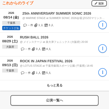
これからのライブ
追加
2026
25th ANNIVERSARY SUMMER SONIC 2026
08/14 (金)
@ MARINE STAGE at SUMMER SONIC 2026会場 [ZOZOマリンスタジアム / 幕張メッセ] (千葉県) 17:20
千葉県
-- 件
1
人
3
人
チケットぴあ
2026
RUSH BALL 2026
08/29 (土)
@ メインステージ at 泉大津フェニックス (大阪府) 20:00
大阪府
-- 件
0
人
4
人
2026
ROCK IN JAPAN FESTIVAL 2026
09/13 (日)
@ LOTUS STAGE at 千葉市蘇我スポーツ公園 (千葉県) 18:45
千葉県
-- 件
1
人
5
人
もっと見る
公演一覧へ