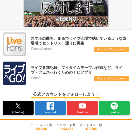
スマホの曲を、まるでライブ会場で聴いているような臨
場感でセットリスト通りに再生
iPhone/Android
今すぐダウンロード
ライブ参加記録、マイタイムテーブル作成など、ライ
ブ・フェスへ行くためのナビアプリ
iPhone
今すぐダウンロード
公式アカウントをフォローしよう！
X(Twitter)
Facebook
Youtube
Spotify
アーティスト数
コンサート数
セットリスト数
126,686
1,493,451
472,488