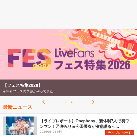
【フェス特集2026】
今年もフェスの季節がやってきた！
最新ニュース
【ライブレポート】Onephony、新体制7人で初ワ
ンマン！乃咲みり＆今田優衣が決意語る＜
Onephony新体制1st Oneman Live はじまりの夏
2026/08/08 (土)
ライブレポート