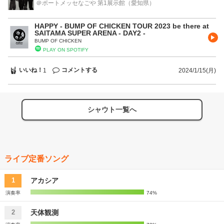
いけども《仕事を止めない心臓》という受け取り方をしているんです
＠ポートメッセなごや 第1展示館
（愛知県）
けども。その後にrayの《生きるのは最高だ》を持ってくるって…。
このセトリ順だからこそrayのこの歌詞に意味が生まれるのではない
HAPPY - BUMP OF CHICKEN TOUR 2023 be there at
かなと。rayの後のMCが涙腺崩壊もので。「「生きるのは最高だ」と
SAITAMA SUPER ARENA - DAY2 -
か、「生まれてきてよかった」とか簡単に言えるもんじゃないのはわ
BUMP OF CHICKEN
かってる。でも、こんなに素敵な夜を、素敵な時間を、一緒に過ごし
PLAY ON SPOTIFY
た。少なくとも、今、生まれてきて良かった、「生きるのは最高だ」
って思ってたっていいじゃねえか。」今日だけは真っ直ぐ「生きるの
いいね！
コメントする
1
2024/1/15(月)
は最高だ」って言えるよ。 M16.窓の中から やっぱりこのツアーの中
心にいるのはこの曲なんだなと。メンバーも感極まって泣いてたよう
な気がします。 EN1.You were here まだここに居たいなあともうア
ンコールかあという気持ちで情緒がぐちゃぐちゃで。 そのままEN2.
ガラスのブルース 《生まれてきた事"が"意味"に"なるのさ》っていう
シャウト一覧へ
歌詞変えがめちやくちゃ刺さりました。 WEN.花の名 TOUR 2019
aurora arkのリベンジ成功？？ほぼ歌詞変え無しで(多分)。直近歌詞
変えのオンパレードだったからある意味レアなのでは？と。藤くんの
感情が溢れた時に真っ先に感情を表せるのが花の名なのかなと。 勿
論今までのLIVEもめちゃくちゃ良かったんですけど、今回のツアー
ライブ定番ソング
は何か特別な、まるでaaTourからのこの5年間を総括するような、自
分の中でとても大きな意味のあるLIVEでした。 おかえり、ツアー完
アカシア
1
走お疲れ様でした。 次のライブで待ち合わせする日まで。
演奏率
74%
天体観測
2