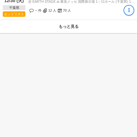
12/30 (火)
@ EARTH STAGE at 幕張メッセ 国際展示場 1～11ホール (千葉県) 19:45
千葉県
-- 件
12
人
70
人
セットリスト
もっと見る