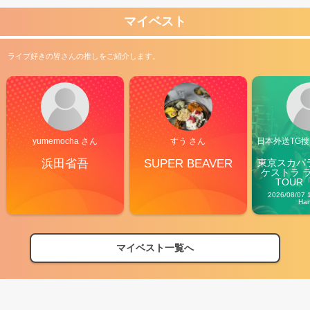
マイベスト
ライブ好きの皆さんの推しをご紹介します。
yumemocha さん
すう さん
日本外送TG搜@
浜田省吾
SUPER BEAVER
東京スカパ
ケストラ 
TOUR「V
Carn
2026/08/07 
Ha
マイベスト一覧へ