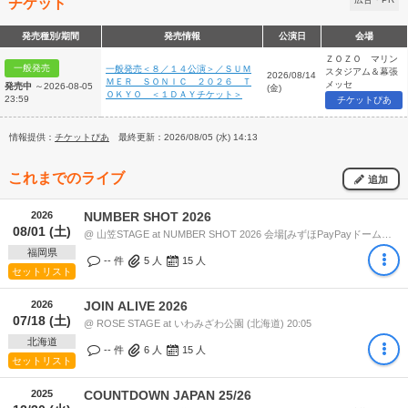
チケット
発売種別/期間
発売情報
公演日
会場
ＺＯＺＯ マリン
一般発売
一般発売＜８／１４公演＞／ＳＵＭ
スタジアム＆幕張
2026/08/14
ＭＥＲ ＳＯＮＩＣ ２０２６ Ｔ
メッセ
発売中
～2026-08-05
(金)
ＯＫＹＯ ＜１ＤＡＹチケット＞
23:59
チケットぴあ
情報提供：
チケットぴあ
最終更新：2026/08/05 (水) 14:13
これまでのライブ
追加
2026
NUMBER SHOT 2026
08/01 (土)
@ 山笠STAGE at NUMBER SHOT 2026 会場[みずほPayPayドーム福岡 / シーサイドももち海浜公園地行浜ビーチ] (福岡県) 20:00
福岡県
-- 件
5
人
15
人
セットリスト
2026
JOIN ALIVE 2026
07/18 (土)
@ ROSE STAGE at いわみざわ公園 (北海道) 20:05
北海道
-- 件
6
人
15
人
セットリスト
2025
COUNTDOWN JAPAN 25/26