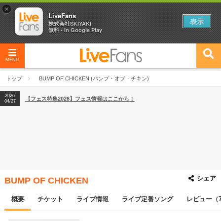
×
LiveFans
表示
株式会社SKIYAKI
無料 - In Google Play
MENU
2026
【フェス特集2026】フェス情報はここから！
04/27
トップ
BUMP OF CHICKEN (バンプ・オブ・チキン)
2026
【ライブ動員ランキング】2026年上半期編発表！
07/28
2026
【フェス特集2026】フェス情報はここから！
04/27
2026
【ライブ動員ランキング】2026年上半期編発表！
07/28
シェア
BUMP OF CHICKEN
概要
チケット
ライブ情報
ライブ定番ソング
レビュー（7