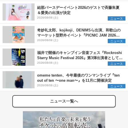
＞
結那バースデーイベント2026のゲストで斉藤朱夏
＆愛美の出演が決定
2026/08/08 (土)
ニュース
奇妙礼太郎、kojikoji、DENIMSら出演、和歌山の
マーケット型野外イベント『PICNIC JAM 2026』
早割チケット発売開始
2026/08/08 (土)
ニュース
福井で開催のキャンプイン音楽フェス『Rockroshi
Starry Music Festival 2026』第3弾出演者として
SCOOBIE DO、かりゆし58、Reiを発表
2026/08/08 (土)
ニュース
omeme tenten、今年最後のワンマンライブ『ten
out of ten 〜one man〜』を11月に開催決定
2026/08/08 (土)
ニュース
ニュース一覧へ