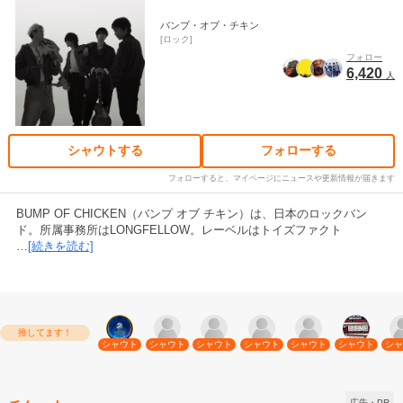
バンプ・オブ・チキン
ロック
フォロー
6,420
人
シャウトする
フォローする
フォローすると、マイページにニュースや更新情報が届きます
BUMP OF CHICKEN（バンプ オブ チキン）は、日本のロックバン
ド。所属事務所はLONGFELLOW。レーベルはトイズファクト
…
[続きを読む]
推してます！
シャウト
シャウト
シャウト
シャウト
シャウト
シャウト
シャ
広告・PR