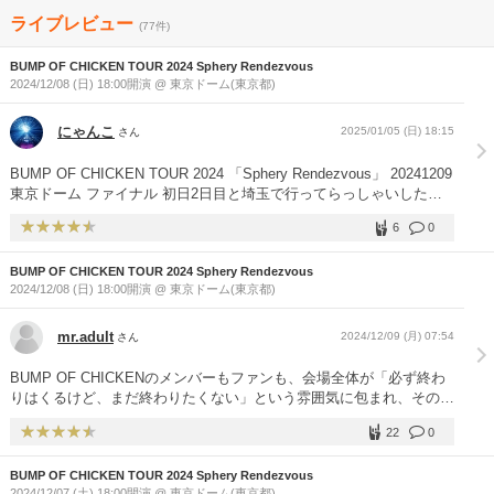
ライブレビュー
(77件)
BUMP OF CHICKEN TOUR 2024 Sphery Rendezvous
2024/12/08 (日) 18:00開演 @ 東京ドーム(東京都)
にゃんこ
2025/01/05 (日) 18:15
さん
BUMP OF CHICKEN TOUR 2024 「Sphery Rendezvous」 20241209
東京ドーム ファイナル 初日2日目と埼玉で行ってらっしゃいしたツ
アーが早くもファイナルに…。ベルーナと比べて演出も照明もだいぶ
6
0
調整が入ってた気がします。そういえば埼玉2日目のライブレポ出す
の忘れていたので日替わり曲に触れるのもお初ですね。 ツアータイ
BUMP OF CHICKEN TOUR 2024 Sphery Rendezvous
トルの「Sphery Rendezvous」意味は「球体で待ち合わせ」。アルバ
2024/12/08 (日) 18:00開演 @ 東京ドーム(東京都)
ム『Iris』を引っ提げたツアー。「Iris」は虹彩という意味があり。舞
台セットの大きな円環から覗く中央モニターは、まるで目に映る景色
のようで。 M1.Sleep Walking Orchestra 曲が終わった瞬間にツアー
mr.adult
2024/12/09 (月) 07:54
さん
ロゴとバンドロゴ(1枚目の写真のやつと同じの)がバーンって出るの
めっちゃ好き。日常で聴く度に脳内でロゴ出すまでがワンセット。
BUMP OF CHICKENのメンバーもファンも、会場全体が「必ず終わ
M2.アンサー、M4.pinkieは両曲ともに日替わり曲。2017-18のTOUR
りはくるけど、まだ終わりたくない」という雰囲気に包まれ、その象
PATHFINDER以来の披露です。 pinkie出だしの歌詞変え《未来のあ
徴が、アンコールを歌い終わった後に再び歌ってくれた「花の名」だ
なたが笑ってないなら 私との今夜を思い出してほしい》で涙腺崩
22
0
ったと思います。会場が一体となった、感動的なステージでした。
壊。 M3.なないろ 歌詞の《キラキラ》に合わせてPIXMOBがになな
「始まれば、必ず終わりが来る。でも終わりが来ないと新しい次が始
いろにキラキラ光る演出がとても良く。 M5.記念撮影 2番後の間奏の
BUMP OF CHICKEN TOUR 2024 Sphery Rendezvous
まらない」と話してくれました。それを信じて、「次」を待ってま
ギターアレンジがとても良き。ハモりが心地よすぎる。今ツアー結構
2024/12/07 (土) 18:00開演 @ 東京ドーム(東京都)