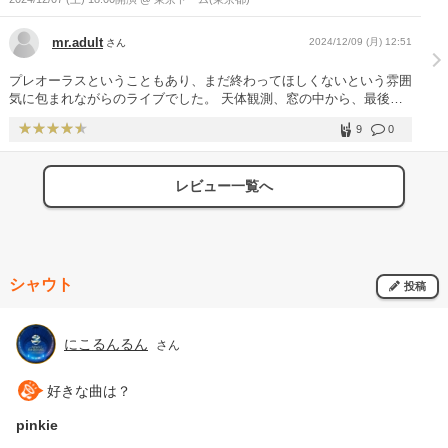
す。また必ず「待ち合わせ」をして、会いに行きます！
ギターアレンジ入ってて聴いてて面白かったです。 M6.邂逅 埼玉2日
目の時に、まさかの青の朔日と日替わり枠にするのかと驚愕した記憶
mr.adult
2024/12/09 (月) 12:51
さん
があります。ビゼアの時の66号線とか、BUMPのLIVEは曲中に一瞬
無音になる部分が本当に絵になる。LIVE化けする曲だな〜。ゼロと
プレオーラスということもあり、まだ終わってほしくないという雰囲
か飴玉の唄に似た魂の叫びを感じる歌い方でした。 M7.strawberry よ
気に包まれながらのライブでした。 天体観測、窓の中から、最後に
く曲の歌詞がモニターに映し出されるっていう演出があると思うんで
歌ってくれた、この季節に欠かせないスノースマイルでの会場の一体
すよ。BUMPに限った話じゃなく。いや、BUMPはそういうのどっち
9
0
感は最高でした。いつも近くにいてくれるBUMP OF CHICKENの
かというと無い方な気はするんですけども。今回strawberryはモニタ
曲、そのすごさを堪能することができた、最高の1日でした。
ーに歌詞を出す演出があって。でもそれが歌詞を読ませるためじゃな
くて、思わず溢れ出ちゃったみたいな演出でとても良かったです。
レビュー一覧へ
M8.太陽 1番は、藤くんの呟くような静かな歌声に秀ちゃんのドラム
がズゥーンと低く、重く響き渡る、そんな雰囲気を感じました。この
曲、2番Aメロからのヒロのギターがめっちゃ好きなんですよね。2番
サビから間奏への繋ぎとか。LIVEだとそれが際立ってて鳥肌もんで
した。PIXMOBが光るのが、《君がライトで照らしてくれた》という
シャウト
歌詞のある2番だけってのもよく考えられていて凄いなと。 M9.メー
投稿
デー ちゃんと本来の意味でメーデーが帰ってきたのを感じます。最
近アンコールでの演奏が多かったせいか「盛り上がる曲」として定着
しかけていた中でのこの位置。本来この曲も割と色んな意味で重めな
にこるんるん
さん
曲ですもんね。 M10.レム 来るとわかっていても、3回目でも、やっ
ぱり耐えられませんでした。余裕で泣きました。今回のツアーで一番
好きな曲は？
の衝撃を与えられた曲です。メインステージでもなく、「恥ずかし
島」という会場のど真ん中で、メインステージよりもリスナーに近い
pinkie
位置で、仄かに青白い怒りを、静かに、囁かに、呟く。照明もずっと
暗く、メンバーを映すモニターも青白く不安定に、これがこの曲に込