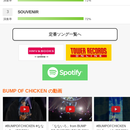
演奏率
72%
SOUVENIR
3
演奏率
72%
定番ソング一覧へ
BUMP OF CHICKEN の動画
#BUMPOFCHICKEN #なな
「なないろ」from BUMP
#BUMPOFCHICKEN