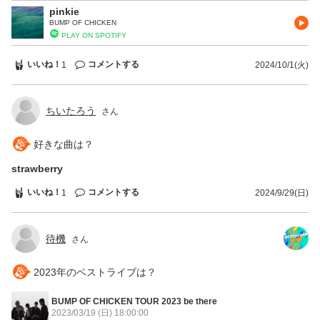
pinkie
められていた静かで烈しい想いなのだと思いきや、その後のバンドア
BUMP OF CHICKEN
レンジ。照明が一気に赤色に。この曲にこんな激情が抱かれていたと
PLAY ON SPOTIFY
は。荒々しく重く、まるで魂が叫んでるかのように音を掻き鳴らし
て。楽器隊が叫びきった後に静かに唄う《生まれた事を恨むのなら
ちゃんと生きてからにしろ》っていうのが刺さりすぎた。 太陽、レ
いいね！
コメントする
1
2024/10/1(火)
ム、day1の車輪の唄、一部アンコールのembraceと、このツアーは
『ユグドラシル』引っ提げLIVEですか？？最新アルバム引っ提げツ
アーに20年前のアルバム『ユグドラシル』の一番闇の部分2曲持って
ちいたろう
さん
くるとか誰が予想できるんですか！？ 雰囲気変わって
M11.SOUVENIR。歌詞の演出が変わってる！！埼玉では歌詞が上か
らある程度積み重ねられてから落下してバラバラになってたのが、そ
好きな曲は？
の歌詞が出切ったら即落下に変わってました。前者はどうやら埼玉だ
けだったようです。レア物ですね。 M12.アカシア 「出逢えたことを
strawberry
確かめる 僕と君の歌だ！」ポケモンプレイヤーであるというのもあ
いいね！
コメントする
1
2024/9/29(日)
り、この曲にはかなり特別な感情があります。この曲に限らず、
『Iris』の大半を占める、コロナ禍に生まれた曲。そのほとんどがリ
スナーに歌わせる部分があるなあと。ぼんやりと思いながら。
M13.Gravity LIVEだとCDの音源に比べてリスナーに語りかけるよう
待機
さん
に歌ってくれて。最後にワンコーラスみんなで歌えたの幸せです。な
んか曲が終わるに向けて最後に歌う気がしたんですよね。なんででし
ょう。 藤くんがリスナーの声を聴きたいってなった時に必ずイヤモ
2023年のベストライブは？
ニ外してくれるのとても好きです。 M14.木漏れ日と一緒に、
M15.ray この流れは絶対意図的でしょ…。木漏れ日と一緒にはどっち
BUMP OF CHICKEN TOUR 2023 be there
かと言えば影よりの曲で、《もう少し頑張れ》るほど生きる理由がな
2023/03/19 (日)
18:00:00