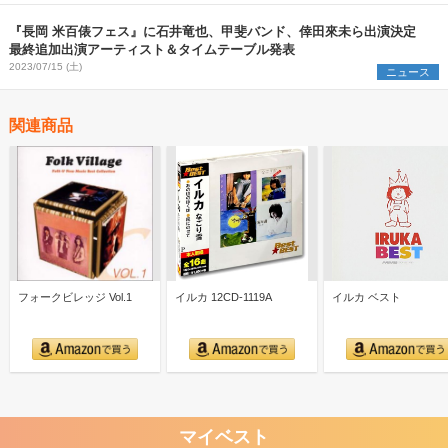
『長岡 米百俵フェス』に石井竜也、甲斐バンド、倖田來未ら出演決定
最終追加出演アーティスト＆タイムテーブル発表
2023/07/15 (土)
ニュース
関連商品
フォークビレッジ Vol.1
イルカ 12CD-1119A
イルカ ベスト
マイベスト