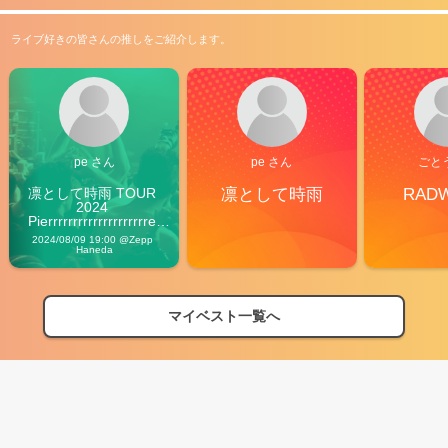
ライブ好きの皆さんの推しをご紹介します。
pe さん
pe さん
ごと
凛として時雨 TOUR 
凛として時雨
RAD
2024 
Pierrrrrrrrrrrrrrrrrrrre 
Vibes
2024/08/09 19:00 @Zepp 
Haneda
マイベスト一覧へ