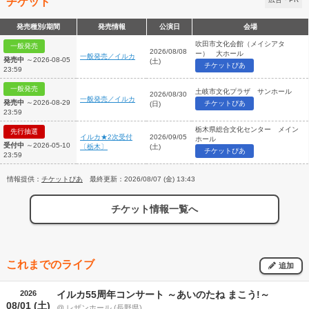
チケット
発売種別/期間
発売情報
公演日
会場
吹田市文化会館（メイシアタ
一般発売
2026/08/08
ー） 大ホール
一般発売／イルカ
発売中
～2026-08-05
(土)
チケットぴあ
23:59
一般発売
土岐市文化プラザ サンホール
2026/08/30
一般発売／イルカ
発売中
～2026-08-29
チケットぴあ
(日)
23:59
栃木県総合文化センター メイン
先行抽選
イルカ★2次受付
2026/09/05
ホール
受付中
～2026-05-10
〔栃木〕
(土)
チケットぴあ
23:59
情報提供：
チケットぴあ
最終更新：2026/08/07 (金) 13:43
チケット情報一覧へ
これまでのライブ
追加
2026
イルカ55周年コンサート ～あいのたね まこう!～
08/01 (土)
@ レザンホール (長野県)