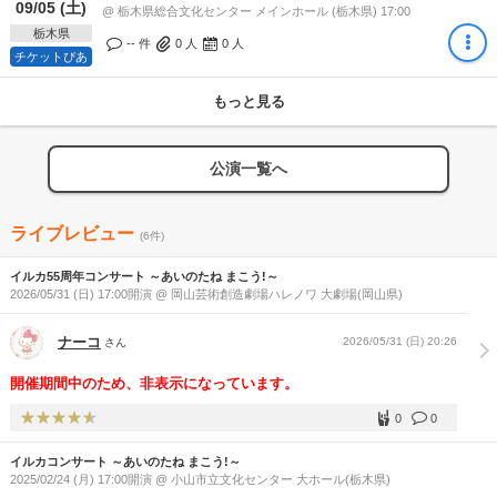
09/05 (土)
@ 栃木県総合文化センター メインホール (栃木県) 17:00
栃木県
-- 件
0
人
0
人
チケットぴあ
もっと見る
公演一覧へ
ライブレビュー
(6件)
イルカ55周年コンサート ～あいのたね まこう!～
2026/05/31 (日) 17:00開演 @ 岡山芸術創造劇場ハレノワ 大劇場(岡山県)
ナーコ
2026/05/31 (日) 20:26
さん
開催期間中のため、非表示になっています。
0
0
イルカコンサート ～あいのたね まこう!～
2025/02/24 (月) 17:00開演 @ 小山市立文化センター 大ホール(栃木県)