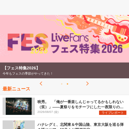
【フェス特集2026】
今年もフェスの季節がやってきた！
最新ニュース
映秀。 「俺が一番楽しんじゃってるかもしれない
（笑）」――夏祭りをモチーフにした一夜限りのス
ペシャルライブ『色祭』レポート
2026/08/07 (金)
ライブレポート
ハナレグミ、北関東＆中国山陰、東京大阪を巡る弾