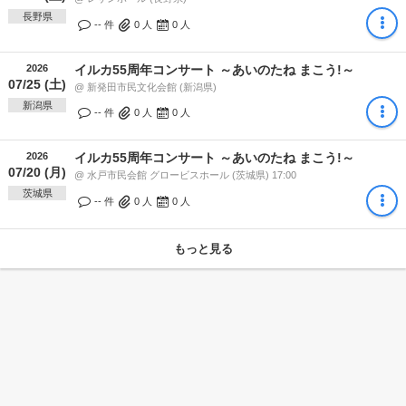
長野県
-- 件
0
人
0
人
2026
イルカ55周年コンサート ～あいのたね まこう!～
07/25 (土)
@ 新発田市民文化会館 (新潟県)
新潟県
-- 件
0
人
0
人
2026
イルカ55周年コンサート ～あいのたね まこう!～
07/20 (月)
@ 水戸市民会館 グロービスホール (茨城県) 17:00
茨城県
-- 件
0
人
0
人
もっと見る