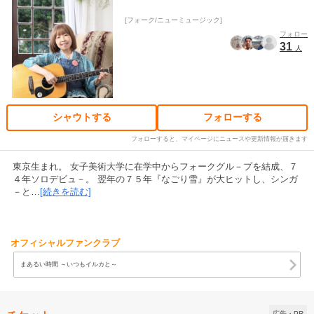
フォーク/ニューミュージック
フォロー
31
人
シャウトする
フォローする
フォローすると、マイページにニュースや更新情報が届きます
東京生まれ。 女子美術大学に在学中からフォークグル－プを結成、７
４年ソロデビュ－。 翌年の７５年『なごり雪』が大ヒットし、シンガ
－と…
[続きを読む]
オフィシャルファンクラブ
まあるい時間 ～いつもイルカと～
広告・PR