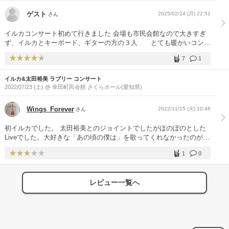
ゲスト
2025/02/24 (月) 22:51
さん
イルカコンサート初めて行きました 会場も市民会館なので大きすぎ
ず、イルカとキーボード、ギターの方の３人 とても暖かいコンサ
ートでした 一緒に歌ったり、イルカのおしゃべりは愛あるお話で心
7
1
が癒されました 昔の曲に思わず涙が溢れてしまい心に染みいりまし
た また、行きたいなと感じてます
イルカ&太田裕美 ラブリー コンサート
2022/07/23 (土) @ 幸田町民会館 さくらホール(愛知県)
Wings_Forever
2022/11/15 (火) 10:48
さん
初イルカでした。 太田裕美とのジョイントでしたがほのぼのとした
Liveでした。大好きな「あの頃の僕は」を歌ってくれなかったのが残
念ですがそのたメジャーな曲を演奏 歌ってくました。
1
0
レビュー一覧へ