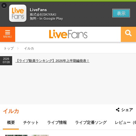
×
LiveFans
表示
株式会社SKIYAKI
無料 - In Google Play
2026
【フェス特集2026】フェス情報はここから！
04/27
MENU
2026
【ライブ動員ランキング】2026年上半期編発表！
07/28
トップ
イルカ
2026
【フェス特集2026】フェス情報はここから！
04/27
2026
【ライブ動員ランキング】2026年上半期編発表！
07/28
シェア
イルカ
概要
チケット
ライブ情報
ライブ定番ソング
レビュー（