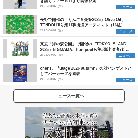
き語りツアー10月より開催決定
2026/08/07 (金)
ニュース
長野で開催の『りんご音楽祭2026』Olive Oil、
TENDOUJIら第11弾出演アーティスト（16組）を
発表
2026/08/07 (金)
ニュース
東京「海の森公園」で開催の『TOKYO ISLAND
2026』BIGMAMA、flumpoolら第3弾出演者7組を
発表 ワークショップ・アート出展者を募集
2026/08/07 (金)
ニュース
chef’s、『utage 2026 autumn』の対バンゲストと
してパーカーズを発表
2026/08/07 (金)
ニュース
ニュース一覧へ