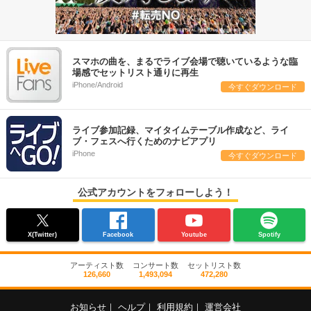
スマホの曲を、まるでライブ会場で聴いているような臨
場感でセットリスト通りに再生
iPhone/Android
今すぐダウンロード
ライブ参加記録、マイタイムテーブル作成など、ライ
ブ・フェスへ行くためのナビアプリ
iPhone
今すぐダウンロード
公式アカウントをフォローしよう！
X(Twitter)
Facebook
Youtube
Spotify
アーティスト数
コンサート数
セットリスト数
126,660
1,493,094
472,280
お知らせ
｜
ヘルプ
｜
利用規約
｜
運営会社