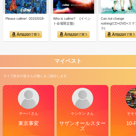
Please callme! -20152018-
Who is callme? (イベン
Can not change
ト会場限定盤)
nothing(CD+DVD+ス
ラ)
マイベスト
ライブ好きの皆さんの推しをご紹介します。
チーバ さん
ケンケン さん
そそ
東京事変
サザンオールスター
10-
ズ