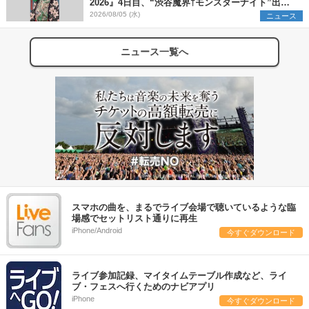
2026』4日目、“渋谷魔界†モンスターナイト”出演6
組を発表
2026/08/05 (水)
ニュース
ニュース一覧へ
スマホの曲を、まるでライブ会場で聴いているような臨
場感でセットリスト通りに再生
iPhone/Android
今すぐダウンロード
ライブ参加記録、マイタイムテーブル作成など、ライ
ブ・フェスへ行くためのナビアプリ
iPhone
今すぐダウンロード