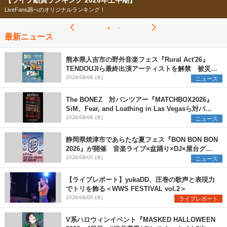
【フェス特集2026】
今年もフェスの季節がやってきた！
最新ニュース
熊本県人吉市の野外音楽フェス『Rural Act'26』
TENDOUJIら最終出演アーティストを解禁 被災地
支援プロジェクトの始動も発表
2026/08/06 (木)
ニュース
The BONEZ 対バンツアー『MATCHBOX2026』
SiM、Fear, and Loathing in Las Vegasら対バン
アーティストを一斉解禁
2026/08/06 (木)
ニュース
静岡県焼津市であらたな夏フェス『BON BON BON
2026』が開催 音楽ライブ×盆踊り×DJ×屋台グル
メ×ランタンナイトで彩る2日間
2026/08/05 (水)
ニュース
【ライブレポート】yukaDD、圧巻の歌声と表現力
でトリを飾る＜WWS FESTIVAL vol.2＞
2026/08/05 (水)
ライブレポート
V系ハロウィンイベント『MASKED HALLOWEEN