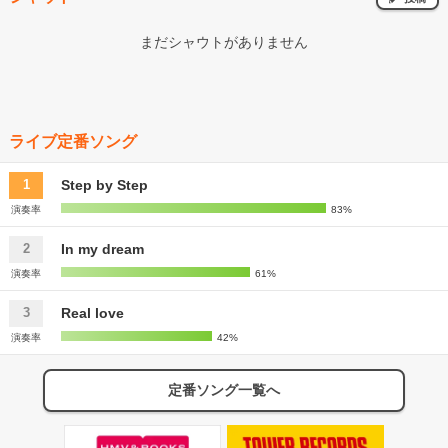
まだシャウトがありません
ライブ定番ソング
Step by Step
1
演奏率
83%
In my dream
2
演奏率
61%
Real love
3
演奏率
42%
定番ソング一覧へ