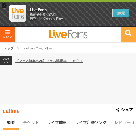
×
LiveFans
表示
株式会社SKIYAKI
無料 - In Google Play
MENU
2026
【フェス特集2026】フェス情報はここから！
04/27
トップ
callme (コールミー)
2026
【ライブ動員ランキング】2026年上半期編発表！
07/28
2026
【フェス特集2026】フェス情報はここから！
04/27
2026
【ライブ動員ランキング】2026年上半期編発表！
07/28
シェア
callme
概要
チケット
ライブ情報
ライブ定番ソング
レビュー（-