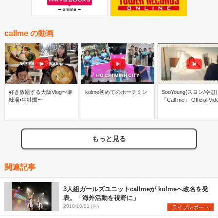
callme の動画
好き放題する大阪Vlog〜麻
kolme初めてのホーチミン
SooYoung(スヨン/수영) 
辣湯•生牡蠣〜
「Call me」 Official Vid
もっと見る
関連記事
3人組ガールズユニットcallmeが kolmeへ改名を発
表。「海外活動を視野に」
2018/10/01 (月)
ライブレポート