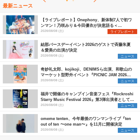
最新ニュース
【ライブレポート】Onephony、新体制7人で初ワ
ンマン！乃咲みり＆今田優衣が決意語る＜
Onephony新体制1st Oneman Live はじまりの夏
2026/08/08 (土)
ライブレポート
＞
結那バースデーイベント2026のゲストで斉藤朱夏
＆愛美の出演が決定
2026/08/08 (土)
ニュース
奇妙礼太郎、kojikoji、DENIMSら出演、和歌山の
マーケット型野外イベント『PICNIC JAM 2026』
早割チケット発売開始
2026/08/08 (土)
ニュース
福井で開催のキャンプイン音楽フェス『Rockroshi
Starry Music Festival 2026』第3弾出演者として
SCOOBIE DO、かりゆし58、Reiを発表
2026/08/08 (土)
ニュース
omeme tenten、今年最後のワンマンライブ『ten
out of ten 〜one man〜』を11月に開催決定
2026/08/08 (土)
ニュース