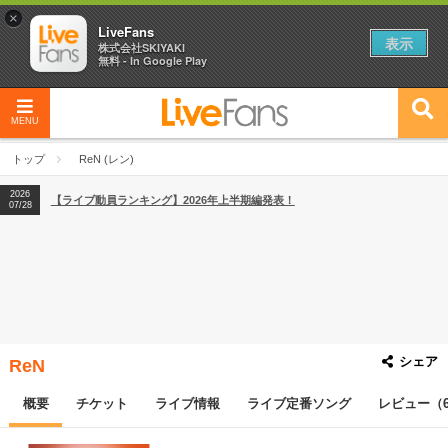
×
LiveFans
表示
株式会社SKIYAKI
無料 - In Google Play
2026
【フェス特集2026】フェス情報はここから！
04/27
MENU
2026
【ライブ動員ランキング】2026年上半期編発表！
07/28
トップ
ReN (レン)
2026
【フェス特集2026】フェス情報はここから！
04/27
2026
【ライブ動員ランキング】2026年上半期編発表！
07/28
シェア
ReN
概要
チケット
ライブ情報
ライブ定番ソング
レビュー（