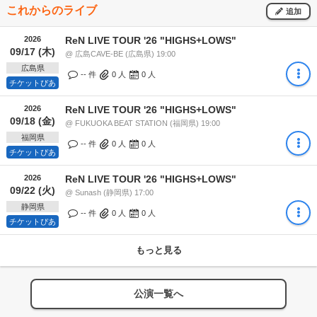
これからのライブ
追加
2026
ReN LIVE TOUR '26 "HIGHS+LOWS"
09/17 (木)
@ 広島CAVE-BE (広島県) 19:00
広島県
-- 件
0
人
0
人
チケットぴあ
2026
ReN LIVE TOUR '26 "HIGHS+LOWS"
09/18 (金)
@ FUKUOKA BEAT STATION (福岡県) 19:00
福岡県
-- 件
0
人
0
人
チケットぴあ
2026
ReN LIVE TOUR '26 "HIGHS+LOWS"
09/22 (火)
@ Sunash (静岡県) 17:00
静岡県
-- 件
0
人
0
人
チケットぴあ
もっと見る
公演一覧へ