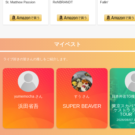
St. Matthew Passion
ReNBRANDT
Fallin'
マイベスト
ライブ好きの皆さんの推しをご紹介します。
yumemocha さん
すう さん
日本外送TG搜@
浜田省吾
SUPER BEAVER
東京スカパ
ケストラ 
TOUR「V
Carn
2026/08/07 
Ha