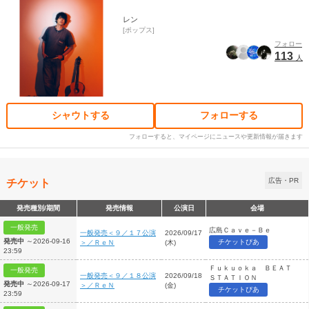
レン
ポップス
フォロー
113
人
シャウトする
フォローする
フォローすると、マイページにニュースや更新情報が届きます
チケット
広告・PR
発売種別/期間
発売情報
公演日
会場
一般発売
広島Ｃａｖｅ－Ｂｅ
一般発売＜９／１７公演
2026/09/17
発売中
～2026-09-16
チケットぴあ
＞／ＲｅＮ
(木)
23:59
Ｆｕｋｕｏｋａ ＢＥＡＴ
一般発売
一般発売＜９／１８公演
2026/09/18
ＳＴＡＴＩＯＮ
発売中
～2026-09-17
＞／ＲｅＮ
(金)
チケットぴあ
23:59