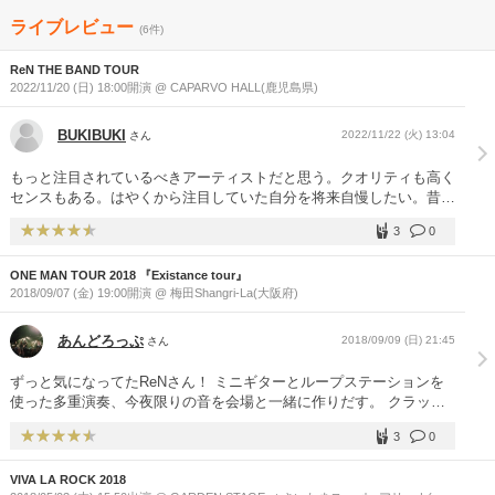
ライブレビュー
(6件)
ReN THE BAND TOUR
2022/11/20 (日) 18:00開演 @ CAPARVO HALL(鹿児島県)
BUKIBUKI
2022/11/22 (火) 13:04
さん
もっと注目されているべきアーティストだと思う。クオリティも高く
センスもある。はやくから注目していた自分を将来自慢したい。昔、
鹿児島の空手の道場で一緒に稽古をしたことがあるが、負けず嫌いと
3
0
向上心と信念に突き進む姿勢はあいかわらずだなと懐かしく思った。
ONE MAN TOUR 2018 『Existance tour』
2018/09/07 (金) 19:00開演 @ 梅田Shangri-La(大阪府)
あんどろっぷ
2018/09/09 (日) 21:45
さん
ずっと気になってたReNさん！ ミニギターとループステーションを
使った多重演奏、今夜限りの音を会場と一緒に作りだす。 クラップ
とシンガロングとタオルを回すのが楽しかった！ 声と笑顔にやられ
3
0
ました!!
VIVA LA ROCK 2018