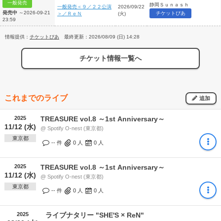
一般発売
静岡Ｓｕｎａｓｈ
一般発売＜９／２２公演
2026/09/22
発売中
～2026-09-21
チケットぴあ
＞／ＲｅＮ
(火)
23:59
情報提供：
チケットぴあ
最終更新：2026/08/09 (日) 14:28
チケット情報一覧へ
これまでのライブ
追加
2025
TREASURE vol.8 ～1st Anniversary～
11/12 (水)
@ Spotify O-nest (東京都)
東京都
-- 件
0
人
0
人
2025
TREASURE vol.8 ～1st Anniversary～
11/12 (水)
@ Spotify O-nest (東京都)
東京都
-- 件
0
人
0
人
2025
ライブナタリー "SHE'S × ReN"