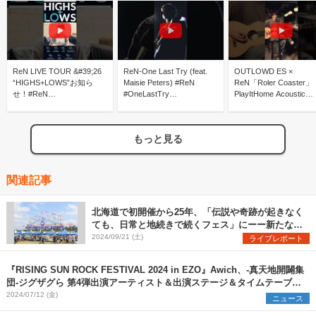
ReN LIVE TOUR &#39;26
ReN-One Last Try (feat.
OUTLOWD ES ×
“HIGHS+LOWS”お知ら
Maisie Peters) #ReN
ReN「Roler Coaster
せ！#ReN
#OneLastTry
PlayItHome Acoustic
#highsandlowsTOUR #ツ
#MaisiePeters #lyrics
Session short #ReN
アー
#rollercoaster #弾き語
もっと見る
関連記事
北海道で初開催から25年、「伝説や奇跡が起きなく
ても、日常と地続きで続くフェス」にーー新たな価
値観が生まれた『RISING SUN ROCK FESTIVAL
2024/09/21 (土)
ライブレポート
2024 in EZO』を振り返る
『RISING SUN ROCK FESTIVAL 2024 in EZO』Awich、-真天地開闢集
団-ジグザグら 第4弾出演アーティスト＆出演ステージ＆タイムテーブル
を発表
2024/07/12 (金)
ニュース