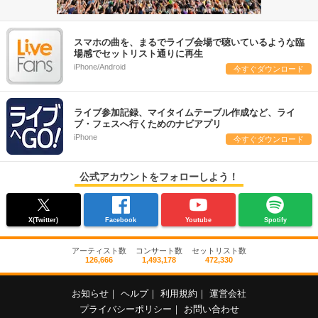
スマホの曲を、まるでライブ会場で聴いているような臨
場感でセットリスト通りに再生
iPhone/Android
今すぐダウンロード
ライブ参加記録、マイタイムテーブル作成など、ライ
ブ・フェスへ行くためのナビアプリ
iPhone
今すぐダウンロード
公式アカウントをフォローしよう！
X(Twitter)
Facebook
Youtube
Spotify
アーティスト数
コンサート数
セットリスト数
126,666
1,493,178
472,330
お知らせ
｜
ヘルプ
｜
利用規約
｜
運営会社
プライバシーポリシー
｜
お問い合わせ