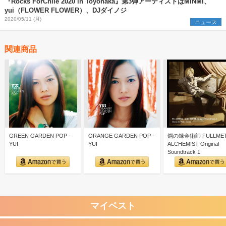
『Rocks ForChile 2020 in Toyonaka』第3弾アーティストはMINMI、
yui（FLOWER FLOWER）、DJダイノジ
2020/05/11 (月)
ニュース
関連商品
GREEN GARDEN POP -
ORANGE GARDEN POP -
鋼の錬金術師 FULLMET
YUI
YUI
ALCHEMIST Original
Soundtrack 1
マイベスト