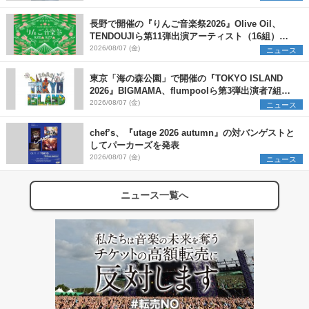
長野で開催の『りんご音楽祭2026』Olive Oil、
TENDOUJIら第11弾出演アーティスト（16組）を
発表
2026/08/07 (金)
ニュース
東京「海の森公園」で開催の『TOKYO ISLAND
2026』BIGMAMA、flumpoolら第3弾出演者7組を
発表 ワークショップ・アート出展者を募集
2026/08/07 (金)
ニュース
chef’s、『utage 2026 autumn』の対バンゲストと
してパーカーズを発表
2026/08/07 (金)
ニュース
ニュース一覧へ