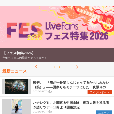
【フェス特集2026】
今年もフェスの季節がやってきた！
最新ニュース
映秀。 「俺が一番楽しんじゃってるかもしれない
（笑）」――夏祭りをモチーフにした一夜限りのス
ペシャルライブ『色祭』レポート
2026/08/07 (金)
ライブレポート
ハナレグミ、北関東＆中国山陰、東京大阪を巡る弾
き語りツアー10月より開催決定
2026/08/07 (金)
ニュース