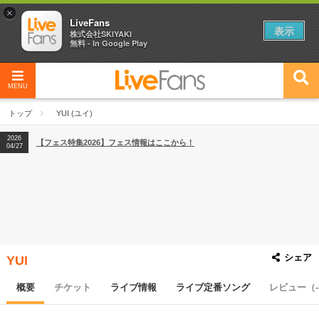
×
LiveFans
表示
株式会社SKIYAKI
無料 - In Google Play
MENU
2026
【フェス特集2026】フェス情報はここから！
04/27
トップ
YUI (ユイ)
2026
【ライブ動員ランキング】2026年上半期編発表！
07/28
2026
【フェス特集2026】フェス情報はここから！
04/27
2026
【ライブ動員ランキング】2026年上半期編発表！
07/28
シェア
YUI
概要
チケット
ライブ情報
ライブ定番ソング
レビュー（-