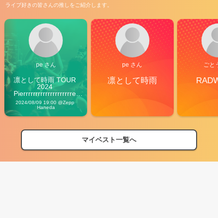
ライブ好きの皆さんの推しをご紹介します。
pe さん
pe さん
ごと
凛として時雨 TOUR 
凛として時雨
RAD
2024 
Pierrrrrrrrrrrrrrrrrrrre 
Vibes
2024/08/09 19:00 @Zepp 
Haneda
マイベスト一覧へ