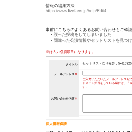
情報の編集方法
https://www.livefans.jp/help/Edit4
事前にこちらのよくあるお問い合わせもご確
・
誤った投稿をしてしまいました
・
間違った公演情報やセットリストを見つけ
※は入力必須項目になります。
セットリスト誤り報告：5-413925
タイトル
メールアドレス
※
ご入力いただいたメールアドレス宛
ドメイン拒否をしている場合は、「@liv
す。
お問い合わせ内容
※
個人情報保護