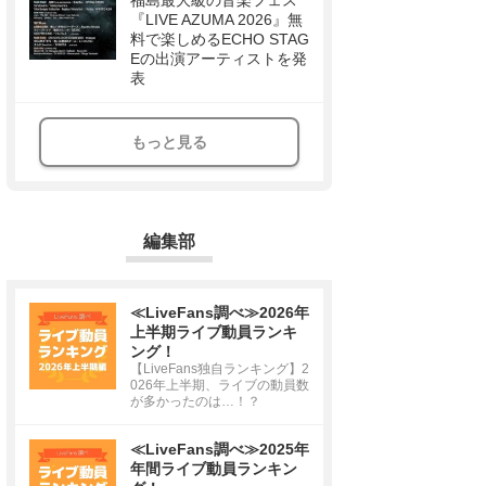
福島最大級の音楽フェス
『LIVE AZUMA 2026』無
料で楽しめるECHO STAG
Eの出演アーティストを発
表
もっと見る
編集部
≪LiveFans調べ≫2026年
上半期ライブ動員ランキ
ング！
【LiveFans独自ランキング】2
026年上半期、ライブの動員数
が多かったのは…！？
≪LiveFans調べ≫2025年
年間ライブ動員ランキン