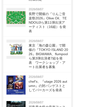
2026/08/07
長野で開催の『りんご音
楽祭2026』Olive Oil、TE
NDOUJIら第11弾出演ア
ーティスト（16組）を発
表
2026/08/07
東京「海の森公園」で開
催の『TOKYO ISLAND 20
26』BIGMAMA、flumpool
ら第3弾出演者7組を発
表 ワークショップ・ア
ート出展者を募集
2026/08/07
chef’s、『utage 2026 aut
umn』の対バンゲストと
してパーカーズを発表
2026/08/07