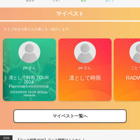
ポスト
シェア
送る
はてブ
マイベスト
ライブ好きの皆さんの推しをご紹介します。
pe さん
pe さん
ごと
凛として時雨 TOUR 
凛として時雨
RAD
2024 
Pierrrrrrrrrrrrrrrrrrrre 
Vibes
2024/08/09 19:00 @Zepp 
Haneda
マイベスト一覧へ
2026
【フェス特集2026】フェス情報はここから！
04/27
2026
【ライブ動員ランキング】2026年上半期編発表！
07/28
2026