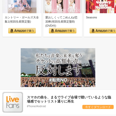
カントリー・ガールズ⼤全
愛おしくってごめんね/恋
Seasons
集1(初回生産限定盤)
泥棒(初回生産限定盤B)
(DVD付)
スマホの曲を、まるでライブ会場で聴いているような臨
場感でセットリスト通りに再生
iPhone/Android
今すぐダウンロード