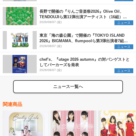
長野で開催の『りんご音楽祭2026』Olive Oil、
TENDOUJIら第11弾出演アーティスト（16組）を
発表
2026/08/07 (金)
ニュース
東京「海の森公園」で開催の『TOKYO ISLAND
2026』BIGMAMA、flumpoolら第3弾出演者7組を
発表 ワークショップ・アート出展者を募集
2026/08/07 (金)
ニュース
chef’s、『utage 2026 autumn』の対バンゲストと
してパーカーズを発表
2026/08/07 (金)
ニュース
ニュース一覧へ
関連商品