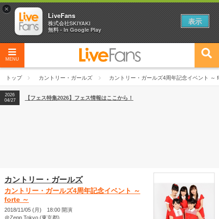
×
LiveFans
表示
株式会社SKIYAKI
無料 - In Google Play
MENU
2026
【フェス特集2026】フェス情報はここから！
04/27
トップ
カントリー・ガールズ
カントリー・ガールズ4周年記念イベント ～ for
2026
【ライブ動員ランキング】2026年上半期編発表！
07/28
2026
【フェス特集2026】フェス情報はここから！
04/27
2026
【ライブ動員ランキング】2026年上半期編発表！
07/28
カントリー・ガールズ
カントリー・ガールズ4周年記念イベント ～
forte ～
2018/11/05 (月) 18:00 開演
＠Zepp Tokyo (東京都)