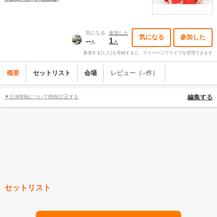
気になる
参加した
気になる
参加した
--
1
人
人
参加する(した)を登録すると、マイページでライブを管理できます
概要
セットリスト
会場
レビュー（--件）
▼公演情報について指摘/訂正する
編集する
セットリスト