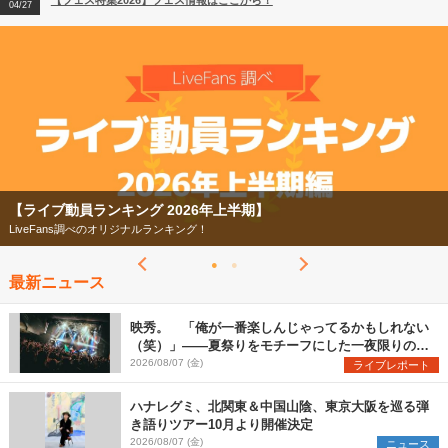
【フェス特集2026】フェス情報はここから！
04/27
2026
【ライブ動員ランキング】2026年上半期編発表！
07/28
【ライブ動員ランキング 2026年上半期】
LiveFans調べのオリジナルランキング！
最新ニュース
映秀。 「俺が一番楽しんじゃってるかもしれない
（笑）」――夏祭りをモチーフにした一夜限りのス
ペシャルライブ『色祭』レポート
2026/08/07 (金)
ライブレポート
ハナレグミ、北関東＆中国山陰、東京大阪を巡る弾
き語りツアー10月より開催決定
2026/08/07 (金)
ニュース