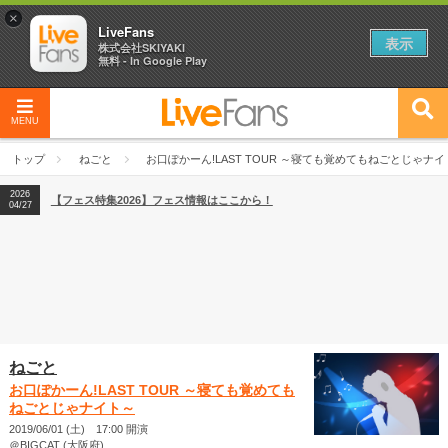
×
LiveFans
表示
株式会社SKIYAKI
無料 - In Google Play
2026
【フェス特集2026】フェス情報はここから！
04/27
MENU
2026
【ライブ動員ランキング】2026年上半期編発表！
07/28
トップ
ねごと
お口ぽかーん!LAST TOUR ～寝ても覚めてもねごとじゃナ
2026
【フェス特集2026】フェス情報はここから！
04/27
2026
【ライブ動員ランキング】2026年上半期編発表！
07/28
ねごと
お口ぽかーん!LAST TOUR ～寝ても覚めても
ねごとじゃナイト～
2019/06/01 (土) 17:00 開演
＠BIGCAT (大阪府)