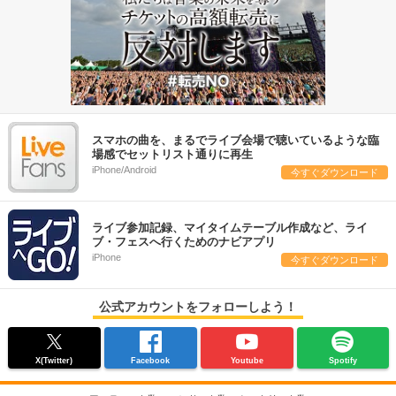
スマホの曲を、まるでライブ会場で聴いているような臨
場感でセットリスト通りに再生
iPhone/Android
今すぐダウンロード
ライブ参加記録、マイタイムテーブル作成など、ライ
ブ・フェスへ行くためのナビアプリ
iPhone
今すぐダウンロード
公式アカウントをフォローしよう！
X(Twitter)
Facebook
Youtube
Spotify