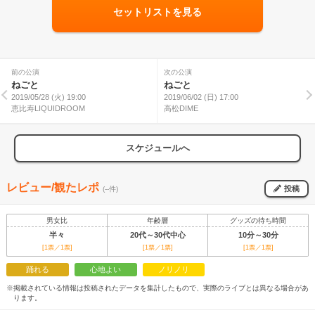
セットリストを見る
前の公演
次の公演
ねごと
ねごと
2019/05/28 (火) 19:00
2019/06/02 (日) 17:00
恵比寿LIQUIDROOM
高松DIME
スケジュールへ
レビュー/観たレポ
投稿
(--件)
男女比
年齢層
グッズの待ち時間
半々
20代～30代中心
10分～30分
[1票／1票]
[1票／1票]
[1票／1票]
踊れる
心地よい
ノリノリ
※掲載されている情報は投稿されたデータを集計したもので、実際のライブとは異なる場合があ
ります。