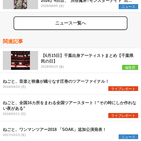
2026』4日目、“渋谷魔界†モンスターナイト”出演6
組を発表
2026/08/05 (水)
ニュース
ニュース一覧へ
関連記事
【6月15日】千葉出身アーティストまとめ【千葉県
民の日】
2018/06/15 (金)
編集部
ねごと、音楽と映像が織りなす圧巻のツアーファイナル！
2018/04/23 (月)
ライブレポート
ねごと、全国16カ所をまわる全国ツアースタート！“その時にしか作れな
い夜がある”
2018/02/11 (日)
ライブレポート
ねごと、ワンマンツアー2018 「SOAK」追加公演発表！
2017/12/13 (水)
ニュース