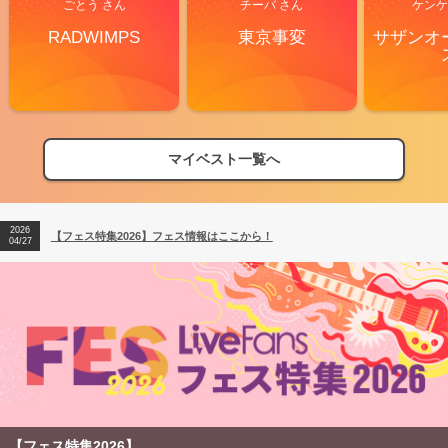
ごとう さん
チーバ さん
ケンケ
RADWIMPS
東京事変
サザンオ
2026
【フェス特集2026】フェス情報はここから！
04/27
マイベスト一覧へ
2026
【ライブ動員ランキング】2026年上半期編発表！
07/28
2026
【フェス特集2026】フェス情報はここから！
04/27
2026
【ライブ動員ランキング】2026年上半期編発表！
07/28
【フェス特集2026】