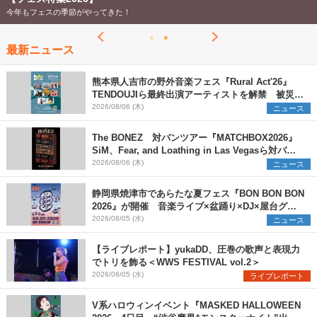
今年もフェスの季節がやってきた！
最新ニュース
熊本県人吉市の野外音楽フェス『Rural Act'26』
TENDOUJIら最終出演アーティストを解禁 被災地
支援プロジェクトの始動も発表
2026/08/06 (木)
ニュース
The BONEZ 対バンツアー『MATCHBOX2026』
SiM、Fear, and Loathing in Las Vegasら対バン
アーティストを一斉解禁
2026/08/06 (木)
ニュース
静岡県焼津市であらたな夏フェス『BON BON BON
2026』が開催 音楽ライブ×盆踊り×DJ×屋台グル
メ×ランタンナイトで彩る2日間
2026/08/05 (水)
ニュース
【ライブレポート】yukaDD、圧巻の歌声と表現力
でトリを飾る＜WWS FESTIVAL vol.2＞
2026/08/05 (水)
ライブレポート
V系ハロウィンイベント『MASKED HALLOWEEN