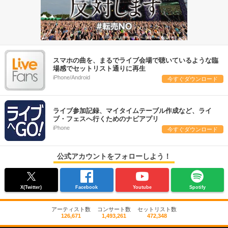
スマホの曲を、まるでライブ会場で聴いているような臨
場感でセットリスト通りに再生
iPhone/Android
今すぐダウンロード
ライブ参加記録、マイタイムテーブル作成など、ライ
ブ・フェスへ行くためのナビアプリ
iPhone
今すぐダウンロード
公式アカウントをフォローしよう！
X(Twitter)
Facebook
Youtube
Spotify
アーティスト数
コンサート数
セットリスト数
126,671
1,493,261
472,348