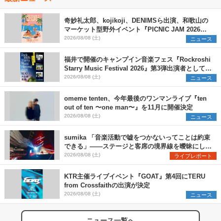
奇妙礼太郎、kojikoji、DENIMSら出演、和歌山の
マーケット型野外イベント『PICNIC JAM 2026』
早割チケット発売開始
2026/08/08 (土)
ニュース
福井で開催のキャンプイン音楽フェス『Rockroshi
Starry Music Festival 2026』第3弾出演者として
SCOOBIE DO、かりゆし58、Reiを発表
2026/08/08 (土)
ニュース
omeme tenten、今年最後のワンマンライブ『ten
out of ten 〜one man〜』を11月に開催決定
2026/08/08 (土)
ニュース
sumika 「音楽活動で嘘をつかないってことは約束
できる」――ステージと客席の境界線を曖昧にし
た、ツアーファイナル武道館公演レポート
2026/08/08 (土)
ライブレポート
KTR主催ライブイベント『GOAT』第4回にTERU
from Crossfaithの出演が決定
2026/08/08 (土)
ニュース
ニュース一覧へ