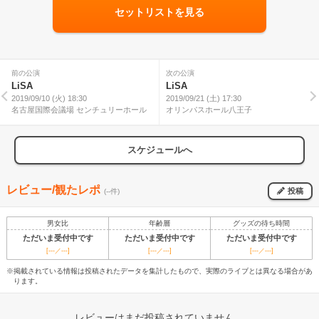
セットリストを見る
前の公演
次の公演
LiSA
LiSA
2019/09/10 (火) 18:30
2019/09/21 (土) 17:30
名古屋国際会議場 センチュリーホール
オリンパスホール八王子
スケジュールへ
レビュー/観たレポ
投稿
(--件)
男女比
年齢層
グッズの待ち時間
ただいま受付中です
ただいま受付中です
ただいま受付中です
[---／---]
[---／---]
[---／---]
※掲載されている情報は投稿されたデータを集計したもので、実際のライブとは異なる場合があ
ります。
レビューはまだ投稿されていません。