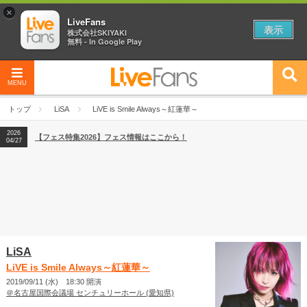
×
LiveFans
表示
株式会社SKIYAKI
無料 - In Google Play
MENU
2026
【フェス特集2026】フェス情報はここから！
04/27
トップ
LiSA
LiVE is Smile Always～紅蓮華～
2026
【ライブ動員ランキング】2026年上半期編発表！
07/28
2026
【フェス特集2026】フェス情報はここから！
04/27
2026
【ライブ動員ランキング】2026年上半期編発表！
07/28
LiSA
LiVE is Smile Always～紅蓮華～
2019/09/11 (水) 18:30 開演
＠名古屋国際会議場 センチュリーホール (愛知県)