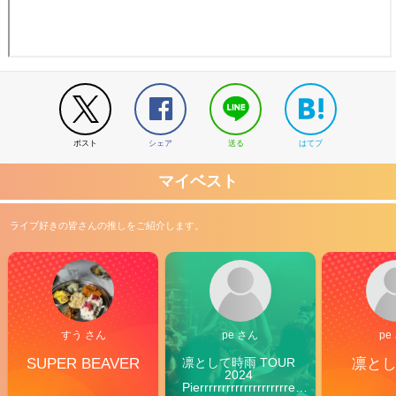
ポスト
シェア
送る
はてブ
マイベスト
ライブ好きの皆さんの推しをご紹介します。
すう さん
pe さん
pe
SUPER BEAVER
凛として時雨 TOUR 
凛と
2024 
Pierrrrrrrrrrrrrrrrrrrre 