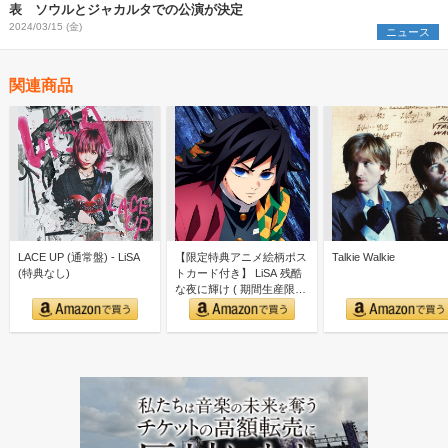
表 ソウルとジャカルタでの公演が決定
2024/03/15 (金)
ニュース
関連商品
LACE UP (通常盤) - LiSA
【限定特典アニメ絵柄ポス
Talkie Walkie
(特典なし)
トカード付き】 LiSA 残酷
な夜に輝け ( 期間生産限定
盤 CD＋Blu…