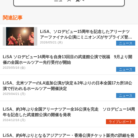
関連記事
LiSA、ソロデビュー15周年を記念したアリーナツ
アーファイナル公演にミニオンズがサプライズ登
場 10月から全国ホールツアーの開催が決定
2026/05/21 (木)
ニュース
LiSA ソロデビュー14周年を自身13回目の武道館公演で祝福 9月より開
催の全国ホールツアー先行受付が開始
2025/05/16 (金)
ニュース
LiSA、北米ツアーのLA追加公演が決定＆2年ぶりの日本全国17カ所18公
演で行われるホールツアー開催決定
2025/04/21 (月)
ニュース
LiSA、約3年ぶり全国アリーナツアー全16公演を完走 ソロデビュー14周
年を記念した武道館公演の開催を発表
2024/12/16 (月)
ライブレポート
LiSA、約6年ぶりとなるアジアツアー・香港公演チケット販売の詳細を発