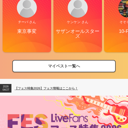
チーバ さん
ケンケン さん
そそ
東京事変
サザンオールスター
10-
ズ
マイベスト一覧へ
2026
【フェス特集2026】フェス情報はここから！
04/27
2026
【ライブ動員ランキング】2026年上半期編発表！
07/28
2026
【フェス特集2026】フェス情報はここから！
04/27
2026
【ライブ動員ランキング】2026年上半期編発表！
07/28