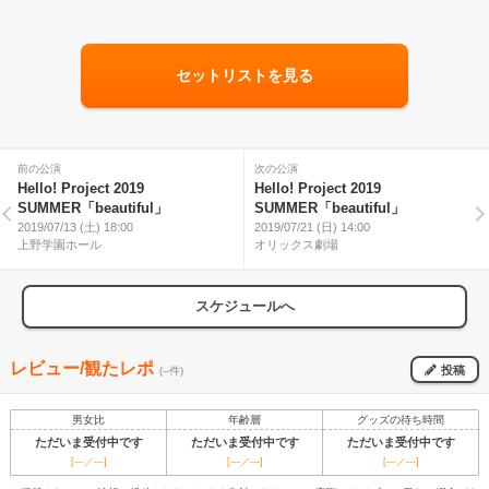
セットリストを見る
前の公演
次の公演
Hello! Project 2019
Hello! Project 2019
SUMMER「beautiful」
SUMMER「beautiful」
2019/07/13 (土) 18:00
2019/07/21 (日) 14:00
上野学園ホール
オリックス劇場
スケジュールへ
レビュー/観たレポ
投稿
(--件)
男女比
年齢層
グッズの待ち時間
ただいま受付中です
ただいま受付中です
ただいま受付中です
[---／---]
[---／---]
[---／---]