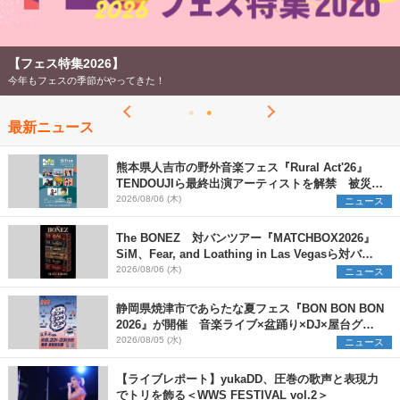
【フェス特集2026】
今年もフェスの季節がやってきた！
最新ニュース
熊本県人吉市の野外音楽フェス『Rural Act'26』
TENDOUJIら最終出演アーティストを解禁 被災地
支援プロジェクトの始動も発表
2026/08/06 (木)
ニュース
The BONEZ 対バンツアー『MATCHBOX2026』
SiM、Fear, and Loathing in Las Vegasら対バン
アーティストを一斉解禁
2026/08/06 (木)
ニュース
静岡県焼津市であらたな夏フェス『BON BON BON
2026』が開催 音楽ライブ×盆踊り×DJ×屋台グル
メ×ランタンナイトで彩る2日間
2026/08/05 (水)
ニュース
【ライブレポート】yukaDD、圧巻の歌声と表現力
でトリを飾る＜WWS FESTIVAL vol.2＞