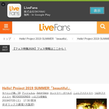
×
LiveFans
表示
株式会社SKIYAKI
無料 - In Google Play
MENU
2026
【フェス特集2026】フェス情報はここから！
04/27
トップ
Hello! Project 2019 SUMMER「beautiful」
Hello! Project 2019 SUM
2026
【ライブ動員ランキング】2026年上半期編発表！
07/28
2026
【フェス特集2026】フェス情報はここから！
04/27
2026
【ライブ動員ランキング】2026年上半期編発表！
07/28
Hello! Project 2019 SUMMER「beautiful」
モーニング娘。'19
,
アンジュルム
,
Juice=Juice
,
カントリー・ガールズ
,
こぶしファクトリー
,
つばきファ
クトリー
,
BEYOOOOONDS
,
ハロプロ研修生
2019/07/20 (土) 17:30 開演
＠オリックス劇場 (大阪府)