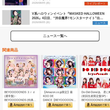
2026/08/05 (水)
ライブレポート
V系ハロウィンイベント『MASKED HALLOWEEN
2026』4日目、“渋谷魔界†モンスターナイト”出演6
組を発表
2026/08/05 (水)
ニュース
ニュース一覧へ
関連商品
BEYOOOOONDS ３ｒｄ
【Amazon.co.jp限定】最
Do-Did-Done/あゝ君
(通常盤) -
KOO DE
(初回生産限定盤SP) -
BEYOOOOONDS (特典な
DANCE【BEYOOOOONDS
BEYOOOOONDS (特
し)
盤】 (SG+B…
な…