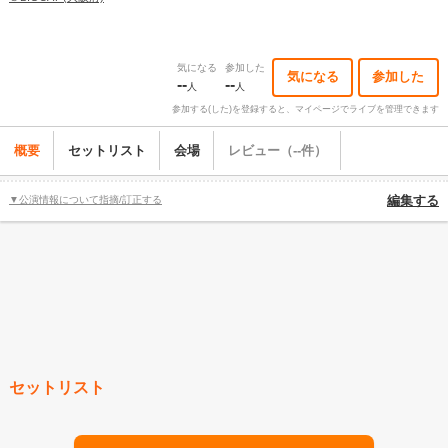
気になる
参加した
気になる
参加した
--
--
人
人
参加する(した)を登録すると、マイページでライブを管理できます
概要
セットリスト
会場
レビュー（--件）
▼公演情報について指摘/訂正する
編集する
セットリスト