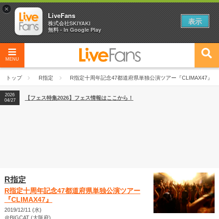
×
LiveFans
表示
株式会社SKIYAKI
無料 - In Google Play
MENU
2026
【フェス特集2026】フェス情報はここから！
04/27
トップ
R指定
R指定十周年記念47都道府県単独公演ツアー『CLIMAX47』
2026
【ライブ動員ランキング】2026年上半期編発表！
07/28
2026
【フェス特集2026】フェス情報はここから！
04/27
2026
【ライブ動員ランキング】2026年上半期編発表！
07/28
R指定
R指定十周年記念47都道府県単独公演ツアー
『CLIMAX47』
2019/12/11 (水)
＠BIGCAT (大阪府)