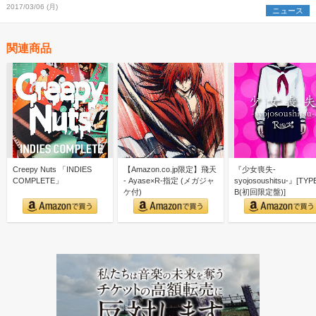
2017/03/06 (月)
ニュース
関連商品
Creepy Nuts 「INDIES
【Amazon.co.jp限定】飛天
『少女喪失-
COMPLETE」
- Ayase×R-指定 (メガジャ
syojosoushitsu-』[TYP
ケ付)
B(初回限定盤)]