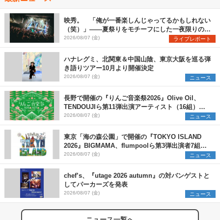
映秀。 「俺が一番楽しんじゃってるかもしれない
（笑）」――夏祭りをモチーフにした一夜限りのス
ペシャルライブ『色祭』レポート
2026/08/07 (金)
ライブレポート
ハナレグミ、北関東＆中国山陰、東京大阪を巡る弾
き語りツアー10月より開催決定
2026/08/07 (金)
ニュース
長野で開催の『りんご音楽祭2026』Olive Oil、
TENDOUJIら第11弾出演アーティスト（16組）を
発表
2026/08/07 (金)
ニュース
東京「海の森公園」で開催の『TOKYO ISLAND
2026』BIGMAMA、flumpoolら第3弾出演者7組を
発表 ワークショップ・アート出展者を募集
2026/08/07 (金)
ニュース
chef’s、『utage 2026 autumn』の対バンゲストと
してパーカーズを発表
2026/08/07 (金)
ニュース
ニュース一覧へ