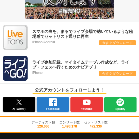
スマホの曲を、まるでライブ会場で聴いているような臨
場感でセットリスト通りに再生
iPhone/Android
今すぐダウンロード
ライブ参加記録、マイタイムテーブル作成など、ライ
ブ・フェスへ行くためのナビアプリ
iPhone
今すぐダウンロード
公式アカウントをフォローしよう！
X(Twitter)
Facebook
Youtube
Spotify
アーティスト数
コンサート数
セットリスト数
126,666
1,493,178
472,330