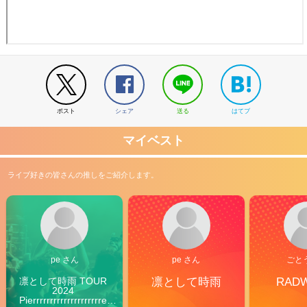
ポスト
シェア
送る
はてブ
マイベスト
ライブ好きの皆さんの推しをご紹介します。
pe さん
pe さん
ごと
凛として時雨 TOUR 
凛として時雨
RAD
2024 
Pierrrrrrrrrrrrrrrrrrrre 