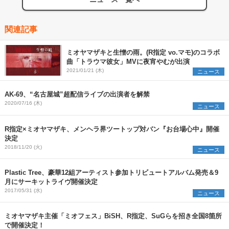
関連記事
ミオヤマザキと生憎の雨。(R指定 vo.マモ)のコラボ
曲「トラウマ彼女」MVに夜宵やむが出演
2021/01/21 (木)
ニュース
AK-69、“名古屋城”超配信ライブの出演者を解禁
2020/07/16 (木)
ニュース
R指定×ミオヤマザキ、メンヘラ界ツートップ対バン『お台場心中』開催
決定
2018/11/20 (火)
ニュース
Plastic Tree、豪華12組アーティスト参加トリビュートアルバム発売＆9
月にサーキットライヴ開催決定
2017/05/31 (水)
ニュース
ミオヤマザキ主催「ミオフェス」BiSH、R指定、SuGらを招き全国8箇所
で開催決定！