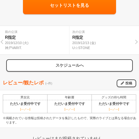
セットリストを見る
前の公演
次の公演
R指定
R指定
2019/12/10 (火)
2019/12/13 (金)
神戸VARIT.
U☆STONE
スケジュールへ
レビュー/観たレポ
投稿
(--件)
男女比
年齢層
グッズの待ち時間
ただいま受付中です
ただいま受付中です
ただいま受付中です
[---／---]
[---／---]
[---／---]
※掲載されている情報は投稿されたデータを集計したもので、実際のライブとは異なる場合があ
ります。
レビューはまだ投稿されていません。