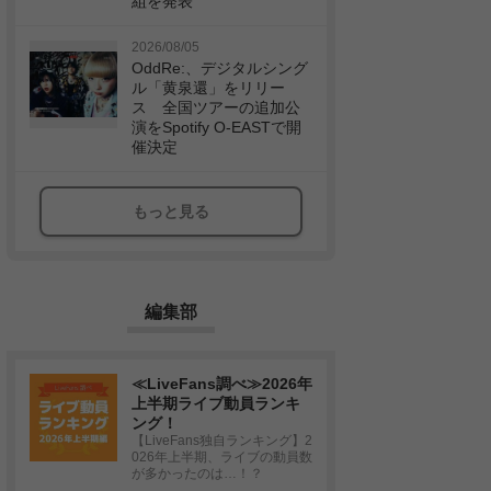
組を発表
2026/08/05
OddRe:、デジタルシング
ル「黄泉還」をリリー
ス 全国ツアーの追加公
演をSpotify O-EASTで開
催決定
もっと見る
編集部
≪LiveFans調べ≫2026年
上半期ライブ動員ランキ
ング！
【LiveFans独自ランキング】2
026年上半期、ライブの動員数
が多かったのは…！？