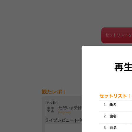
セットリスト
観たレポ：
男女比：
年齢層：
ただいま受付中です
ただいま受付中です
[---／---]
[---／---]
ライブレビュー (--件)