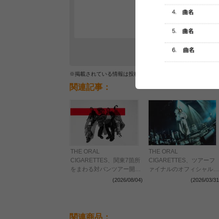
レビュー
最初のレ
※掲載されている情報は投稿されたデータを集計したもので
関連記事：
THE ORAL
THE ORAL
CIGARETTES、関東7箇所
CIGARETTES、ツアーフ
をまわる対バンツアー開催
ァイナルのオフィシャルレ
決定
ポートが到着 成熟の向こ
(2026/08/04)
(2026/03/31
う側で新たな衝動に身を任
せる現在のオーラルを綴る
関連商品：