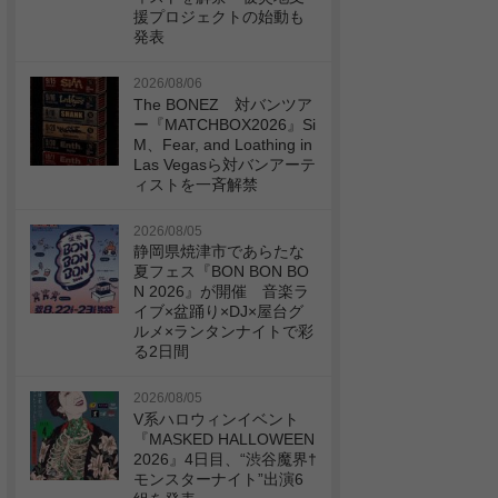
援プロジェクトの始動も
発表
2026/08/06
The BONEZ 対バンツア
ー『MATCHBOX2026』Si
M、Fear, and Loathing in
Las Vegasら対バンアーテ
ィストを一斉解禁
2026/08/05
静岡県焼津市であらたな
夏フェス『BON BON BO
N 2026』が開催 音楽ラ
イブ×盆踊り×DJ×屋台グ
ルメ×ランタンナイトで彩
る2日間
2026/08/05
V系ハロウィンイベント
『MASKED HALLOWEEN
2026』4日目、“渋谷魔界†
モンスターナイト”出演6