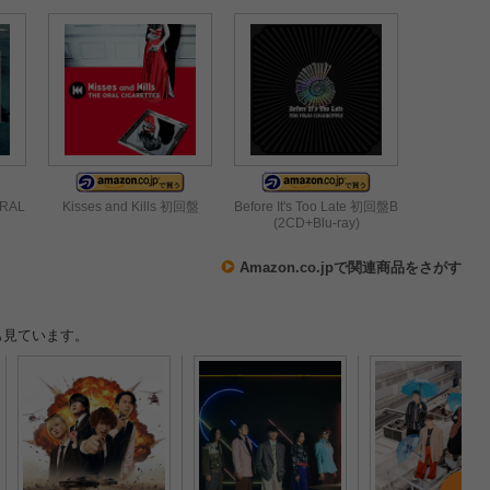
ORAL
Kisses and Kills 初回盤
Before It's Too Late 初回盤B
(2CD+Blu-ray)
Amazon.co.jpで関連商品をさがす
も見ています。