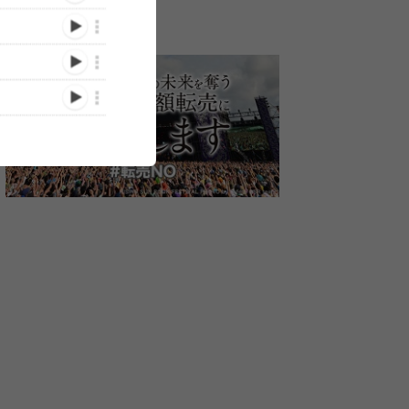
THE ORAL CIGARETTES
THE ORAL
THE ORAL
Vアニメ
主催対バンツアー
CIGARETTES、ツアー開
CIGARETTE
』OP
『ERASE the BORDER
幕前に2026年の対バンツ
BALL 202
配信リ
TOUR 2026』全出演者を
アー『ERASE the
ートーー愛する
/12/20)
(2025/12/01)
(2025/09/17)
年夏のホ
解禁 TK from 凛として時雨
BORDER TOUR 2026』開
BALL』へ、
表
ら3組の参加を新たに発表
催発表
ーマンスで想