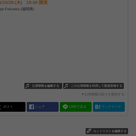
1/10/28 (木) 19:00 開演
pp Fukuoka (福岡県)
公演情報を編集する
この公演情報を利用して新規投稿する
▼公演情報の誤りを報告する
ポスト
シェア
LINEで送る
ブックマーク
セットリストを編集する