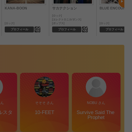
KANA-BOON
サカナクション
BLUE ENCOUNT
ロック
エレクトロニカ/ダンス
ロック
ポップス
ロック
0
0
プロフィール
プロフィール
プロフィール
さん
そそそ さん
NOBU さん
ルスタ
10-FEET
Survive Said The 
Prophet