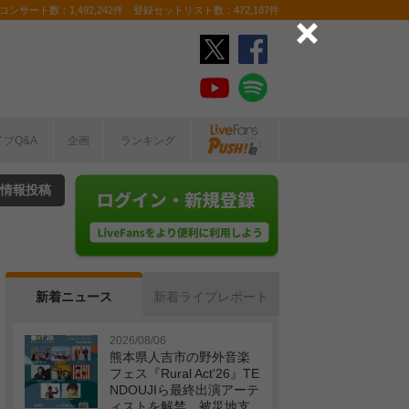
ンサート数：1,492,242件 登録セットリスト数：472,187件
イブQ&A
企画
ランキング
情報投稿
新着ニュース
新着ライブレポート
2026/08/06
熊本県人吉市の野外音楽
フェス『Rural Act'26』TE
NDOUJIら最終出演アーテ
ィストを解禁 被災地支