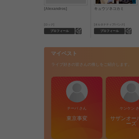
[Alexandros]
キュウソネコカミ
ロック
オルタナティブ/パンク
0
0
プロフィール
プロフィール
マイベスト
ライブ好きの皆さんの推しをご紹介します。
チーバ さん
ケンケン 
東京事変
サザンオー
ーズ