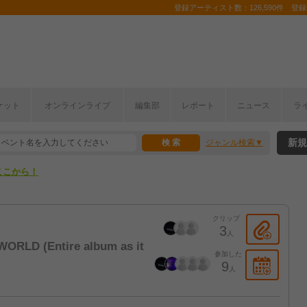
登録アーティスト数：126,590件 登録コ
ケット
オンラインライブ
編集部
レポート
ニュース
ラ
ここから！
新規
ジャンル検索
上半期編発表！
ここから！
上半期編発表！
クリップ
3
人
RLD (Entire album as it
参加した
9
人