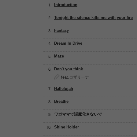
Introduction
Tonight the silence kills me with your fire
Fantasy
Dream In Drive
Maze
Don't you think
feat.ロザリーナ
Hallelujah
Breathe
ワガママで誤魔化さないで
Shine Holder