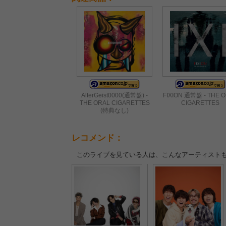
AlterGeist0000(通常盤) -
FIXION 通常盤 - THE 
THE ORAL CIGARETTES
CIGARETTES
(特典なし)
レコメンド：
このライブを見ている人は、こんなアーティスト