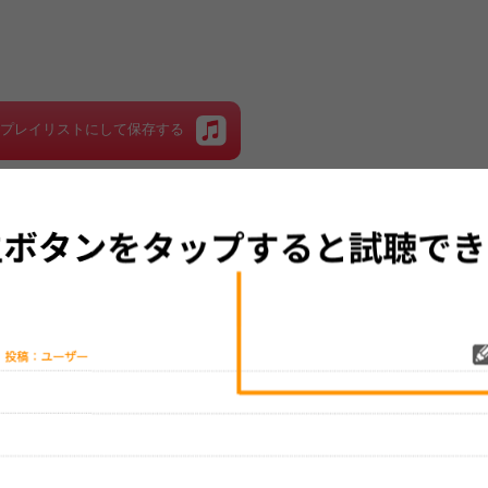
をプレイリストにして保存する
グッズの待ち時間：
観たレポを投稿する
ただいま受付中です
[---／---]