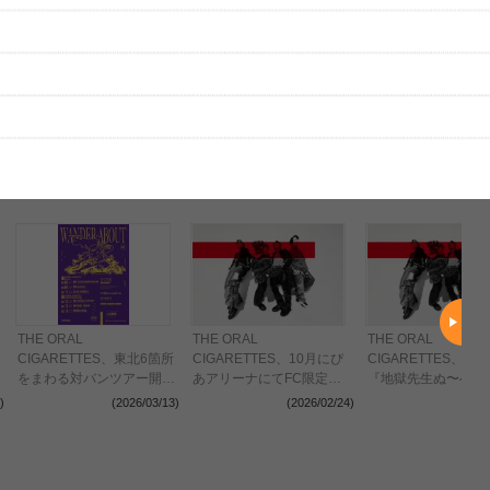
はまだ投稿されていません。
ビューを投稿してみませんか？
レビューを投稿する
、実際のライブとは異なる場合があります。
THE ORAL
THE ORAL
THE ORAL
CIGARETTES、東北6箇所
CIGARETTES、10月にぴ
CIGARETTES、T
をまわる対バンツアー開催
あアリーナにてFC限定ラ
『地獄先生ぬ〜べ〜
決定 Enfants、
イブ開催決定
主題歌「ERASE」
)
(2026/03/13)
(2026/02/24)
(2025
SPARK!!SOUND!!SHOW!!
リース決定&2026
が出演
ールツアー開催も発