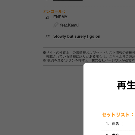
アンコール：
ENEMY
feat.Kamui
Slowly but surely I go on
※サイトの性質上、公演情報およびセットリスト情報の正確
掲載されている情報に誤りがある場合は、
こちら
よりご連
※“歌詞を見る”ボタンを押すと、株式会社ページワンが運営
セットリスト