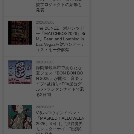
援プロジェクトの始動も
発表
2026/08/06
The BONEZ 対バンツア
ー『MATCHBOX2026』Si
M、Fear, and Loathing in
Las Vegasら対バンアーテ
ィストを一斉解禁
2026/08/05
静岡県焼津市であらたな
夏フェス『BON BON BO
N 2026』が開催 音楽ラ
イブ×盆踊り×DJ×屋台グ
ルメ×ランタンナイトで彩
る2日間
2026/08/05
V系ハロウィンイベント
『MASKED HALLOWEEN
2026』4日目、“渋谷魔界†
モンスターナイト”出演6