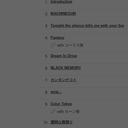
Introduction
MACHINEGUN
Tonight the silence kills me with your fire
Fantasy
with コーラス隊
Dream In Drive
BLACK MEMORY
カンタンナコト
mist...
Color Tokyo
with ホーン隊
透明な雨宿り