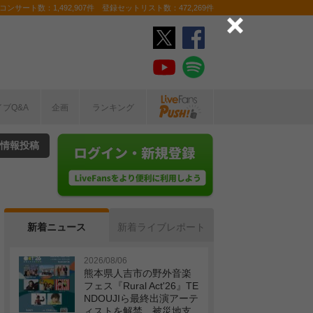
ンサート数：1,492,907件 登録セットリスト数：472,269件
イブQ&A
企画
ランキング
情報投稿
新着ニュース
新着ライブレポート
2026/08/06
熊本県人吉市の野外音楽
フェス『Rural Act'26』TE
NDOUJIら最終出演アーテ
ィストを解禁 被災地支