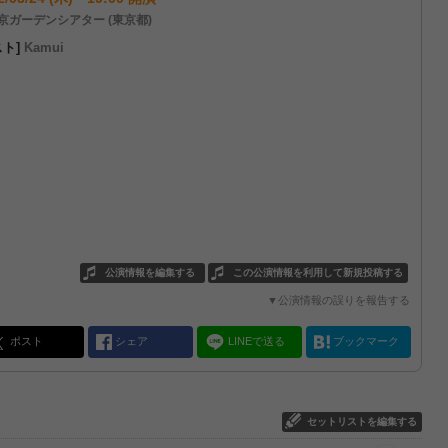
京ガーデンシアター (東京都)
スト]
Kamui
公演情報を編集する
この公演情報を利用して新規投稿する
▼公演情報の誤りを報告する
ポスト
シェア
LINEで送る
ブックマーク
セットリストを編集する