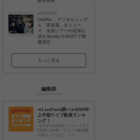
組を発表
2026/08/05
OddRe:、デジタルシング
ル「黄泉還」をリリー
ス 全国ツアーの追加公
演をSpotify O-EASTで開
催決定
もっと見る
編集部
≪LiveFans調べ≫2026年
上半期ライブ動員ランキ
ング！
【LiveFans独自ランキング】2
026年上半期、ライブの動員数
が多かったのは…！？