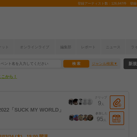
登録アーティスト数：126,647件 登録コ
ケット
オンラインライブ
編集部
レポート
ニュース
ラ
ここから！
新規
ジャンル検索
上半期編発表！
ここから！
上半期編発表！
クリップ
9
人
r 2022「SUCK MY WORLD」
参加した
95
人
2/03/24 (木) 19:00 開演