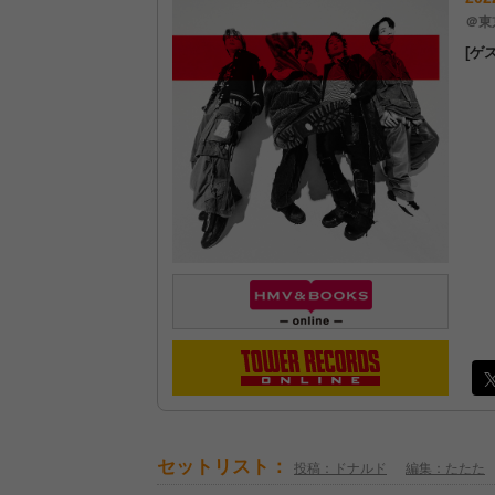
＠東
[ゲ
セットリスト：
投稿：ドナルド
編集：たたた