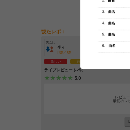
観たレポ：
男女比：
年齢層：
半々
ティーンエイジャー
[1票／1票]
[1票／1票]
激しい
踊れる
ノリノリ
ライブレビュー (--件)
5.0
レビュー
最初のレ