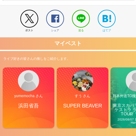
ポスト
シェア
送る
はてブ
マイベスト
ライブ好きの皆さんの推しをご紹介します。
yumemocha さん
すう さん
日本外送TG搜@
浜田省吾
SUPER BEAVER
東京スカパ
ケストラ 
TOUR「V
Carn
2026/08/07 
Ha
2026
【フェス特集2026】フェス情報はここから！