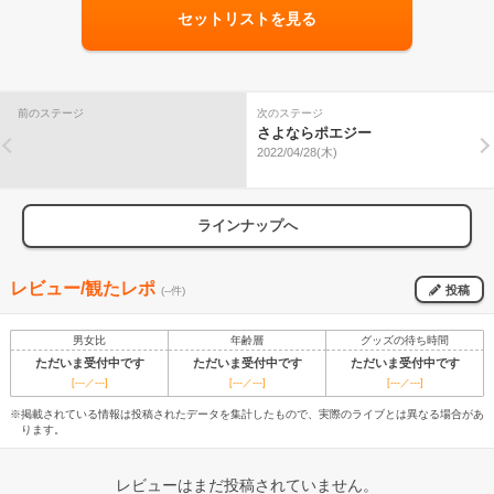
セットリストを見る
前のステージ
次のステージ
さよならポエジー
2022/04/28(木)
ラインナップへ
レビュー/観たレポ
投稿
(--件)
男女比
年齢層
グッズの待ち時間
ただいま受付中です
ただいま受付中です
ただいま受付中です
[---／---]
[---／---]
[---／---]
※掲載されている情報は投稿されたデータを集計したもので、実際のライブとは異なる場合があ
ります。
レビューはまだ投稿されていません。