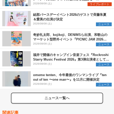
Onephony新体制1st Oneman Live はじまりの夏
2026/08/08 (土)
ライブレポート
＞
結那バースデーイベント2026のゲストで斉藤朱夏
＆愛美の出演が決定
2026/08/08 (土)
ニュース
奇妙礼太郎、kojikoji、DENIMSら出演、和歌山の
マーケット型野外イベント『PICNIC JAM 2026』
早割チケット発売開始
2026/08/08 (土)
ニュース
福井で開催のキャンプイン音楽フェス『Rockroshi
Starry Music Festival 2026』第3弾出演者として
SCOOBIE DO、かりゆし58、Reiを発表
2026/08/08 (土)
ニュース
omeme tenten、今年最後のワンマンライブ『ten
out of ten 〜one man〜』を11月に開催決定
2026/08/08 (土)
ニュース
ニュース一覧へ
関連記事