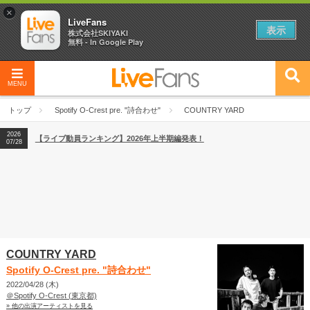
×
LiveFans
表示
株式会社SKIYAKI
無料 - In Google Play
2026
【フェス特集2026】フェス情報はここから！
04/27
MENU
2026
【ライブ動員ランキング】2026年上半期編発表！
07/28
トップ
Spotify O-Crest pre. "詩合わせ"
COUNTRY YARD
2026
【フェス特集2026】フェス情報はここから！
04/27
2026
【ライブ動員ランキング】2026年上半期編発表！
07/28
COUNTRY YARD
Spotify O-Crest pre. "詩合わせ"
2022/04/28 (木)
＠Spotify O-Crest (東京都)
» 他の出演アーティストを見る