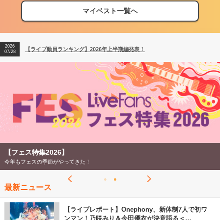
04/27
マイベスト一覧へ
2026
【ライブ動員ランキング】2026年上半期編発表！
07/28
2026
【フェス特集2026】フェス情報はここから！
04/27
2026
【ライブ動員ランキング】2026年上半期編発表！
07/28
【ライブ動員ランキング 2026年
LiveFans調べのオリジナルランキング！
最新ニュース
【ライブレポート】Onephony、新体制7人で初ワ
ンマン！乃咲みり＆今田優衣が決意語る＜