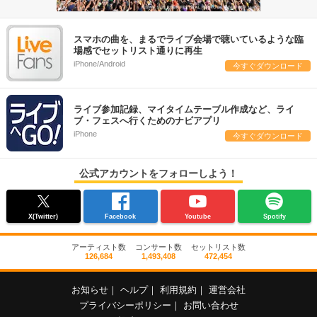
スマホの曲を、まるでライブ会場で聴いているような臨
場感でセットリスト通りに再生
iPhone/Android
今すぐダウンロード
ライブ参加記録、マイタイムテーブル作成など、ライ
ブ・フェスへ行くためのナビアプリ
iPhone
今すぐダウンロード
公式アカウントをフォローしよう！
X(Twitter)
Facebook
Youtube
Spotify
アーティスト数
コンサート数
セットリスト数
126,684
1,493,408
472,454
お知らせ
｜
ヘルプ
｜
利用規約
｜
運営会社
プライバシーポリシー
｜
お問い合わせ