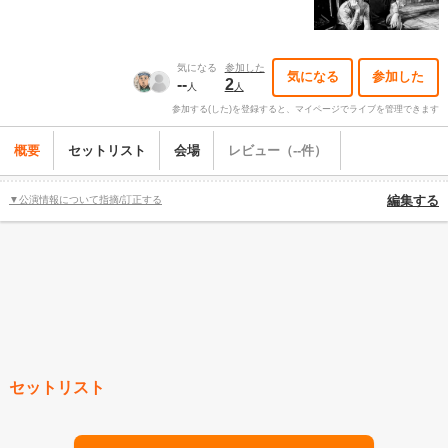
気になる
参加した
気になる
参加した
--
2
人
人
参加する(した)を登録すると、マイページでライブを管理できます
概要
セットリスト
会場
レビュー（--件）
▼公演情報について指摘/訂正する
編集する
セットリスト