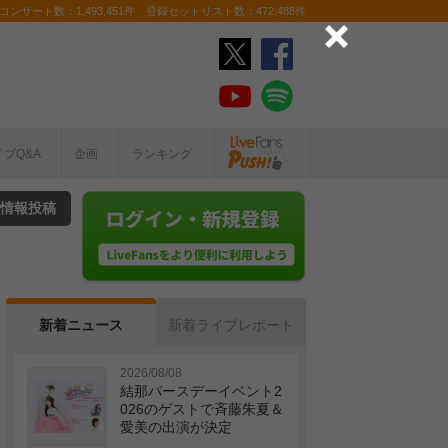
ンサート数：1,493,451件 登録セットリスト数：472,488件
イブQ&A
企画
ランキング
情報投稿
新着ニュース
新着ライブレポート
2026/08/08
結那バースデーイベント2
026のゲストで斉藤朱夏＆
愛美の出演が決定