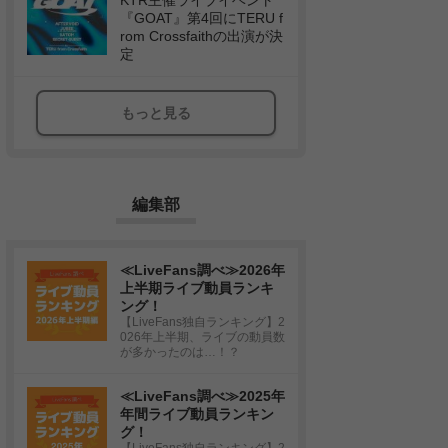
KTR主催ライブイベント
『GOAT』第4回にTERU f
rom Crossfaithの出演が決
定
もっと見る
編集部
≪LiveFans調べ≫2026年
上半期ライブ動員ランキ
ング！
【LiveFans独自ランキング】2
026年上半期、ライブの動員数
が多かったのは…！？
≪LiveFans調べ≫2025年
年間ライブ動員ランキン
グ！
【LiveFans独自ランキング】2