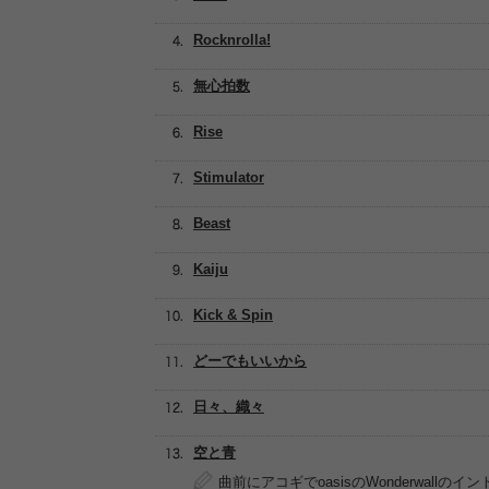
Rocknrolla!
無心拍数
Rise
Stimulator
Beast
Kaiju
Kick & Spin
どーでもいいから
日々、織々
空と青
曲前にアコギでoasisのWonderwallの