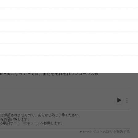
rrrrr〜風になって〜明日、またをそれぞれワンコーラス歌
性は保証されませんので、あらかじめご了承ください。
絡をお願い致します。
する歌詞サイト「
歌ネット
」へ移動します。
▼セットリストの誤りを報告する