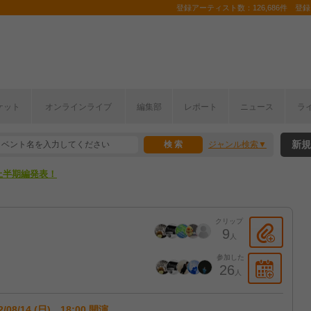
登録アーティスト数：126,686件 登録コ
ここから！
ケット
オンラインライブ
編集部
レポート
ニュース
ラ
上半期編発表！
新規
ジャンル検索
ここから！
上半期編発表！
クリップ
9
人
参加した
26
人
2/08/14 (日) 18:00 開演