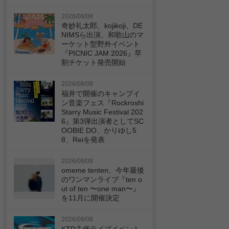
2026/08/08
奇妙礼太郎、kojikoji、DE
NIMSら出演、和歌山のマ
ーケット型野外イベント
『PICNIC JAM 2026』早
割チケット発売開始
2026/08/08
福井で開催のキャンプイ
ン音楽フェス『Rockroshi
Starry Music Festival 202
6』第3弾出演者としてSC
OOBIE DO、かりゆし5
8、Reiを発表
2026/08/08
omeme tenten、今年最後
のワンマンライブ『ten o
ut of ten 〜one man〜』
を11月に開催決定
2026/08/08