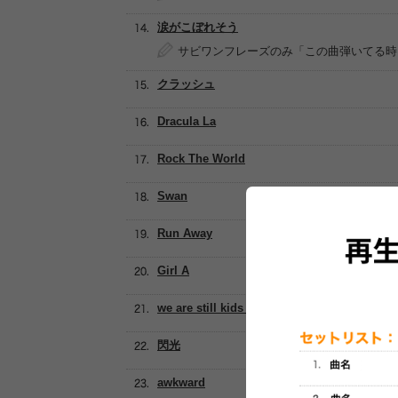
涙がこぼれそう
サビワンフレーズのみ「この曲弾いてる時
クラッシュ
Dracula La
Rock The World
Swan
Run Away
Girl A
we are still kids & stray cats
閃光
awkward