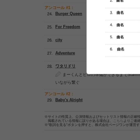
アンコール #1：
Burger Queen
For Freedom
city
Adventure
ワタリドリ
まーくんとヒロの準備ができるまでStarr
いながら繋ぐ
アンコール #2：
Baby's Alright
※サイトの性質上、公演情報およびセットリスト情報の正確
掲載されている情報に誤りがある場合は、
こちら
よりご連
※“歌詞を見る”ボタンを押すと、株式会社ページワンが運営