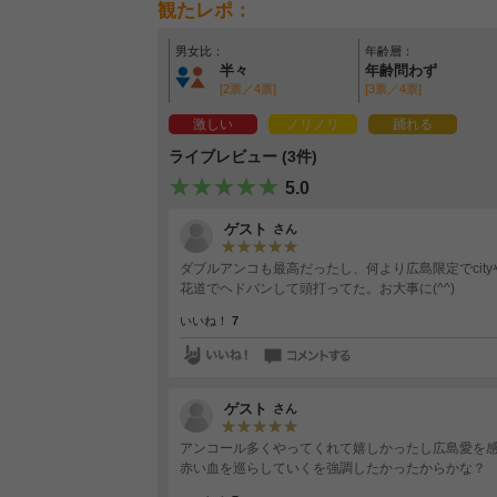
観たレポ：
男女比：
年齢層：
半々
年齢問わず
[2票／4票]
[3票／4票]
激しい
ノリノリ
踊れる
ライブレビュー (3件)
5.0
ゲスト
さん
ダブルアンコも最高だったし、何より広島限定でcity
花道でヘドバンして頭打ってた。お大事に(^^)
いいね！
7
ゲスト
さん
アンコール多くやってくれて嬉しかったし広島愛を感じた(ci
赤い血を巡らしていくを強調したかったからかな？