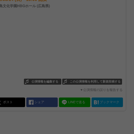
島文化学園HBGホール (広島県)
公演情報を編集する
この公演情報を利用して新規投稿する
▼公演情報の誤りを報告する
ポスト
シェア
LINEで送る
ブックマーク