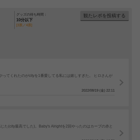
グッズの待ち時間：
観たレポを投稿する
10分以下
[3票／4票]
やってくれたのがcityを1番愛してる私には嬉しすぎた。 ヒロさんが
2022/08/19 (金) 22:11
ty最高でした)。Baby's Alrightを2回やったのはカープの赤と