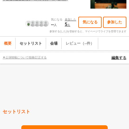
気になる
参加した
気になる
参加した
--
5
人
人
参加する(した)を登録すると、マイページでライブを管理できます
概要
セットリスト
会場
レビュー（--件）
▼公演情報について指摘/訂正する
編集する
セットリスト