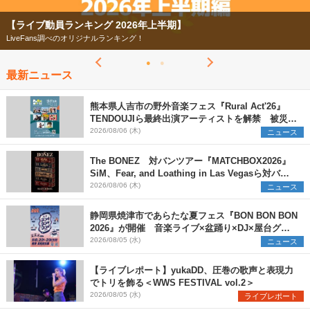
【ライブ動員ランキング 2026年上半期】
LiveFans調べのオリジナルランキング！
最新ニュース
熊本県人吉市の野外音楽フェス『Rural Act'26』
TENDOUJIら最終出演アーティストを解禁 被災地
支援プロジェクトの始動も発表
2026/08/06 (木)
ニュース
The BONEZ 対バンツアー『MATCHBOX2026』
SiM、Fear, and Loathing in Las Vegasら対バン
アーティストを一斉解禁
2026/08/06 (木)
ニュース
静岡県焼津市であらたな夏フェス『BON BON BON
2026』が開催 音楽ライブ×盆踊り×DJ×屋台グル
メ×ランタンナイトで彩る2日間
2026/08/05 (水)
ニュース
【ライブレポート】yukaDD、圧巻の歌声と表現力
でトリを飾る＜WWS FESTIVAL vol.2＞
2026/08/05 (水)
ライブレポート