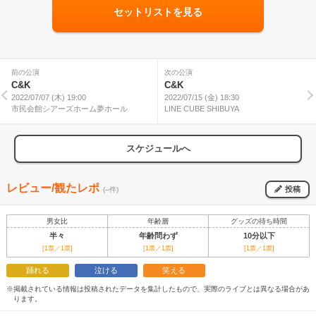
セットリストを見る
前の公演
次の公演
C&K
C&K
2022/07/07 (木) 19:00
2022/07/15 (金) 18:30
市民会館シアーズホーム夢ホール
LINE CUBE SHIBUYA
スケジュールへ
レビュー/観たレポ
投稿
(--件)
男女比
年齢層
グッズの待ち時間
半々
年齢問わず
10分以下
[1票／1票]
[1票／1票]
[1票／1票]
踊れる
泣ける
笑える
※掲載されている情報は投稿されたデータを集計したもので、実際のライブとは異なる場合があ
ります。