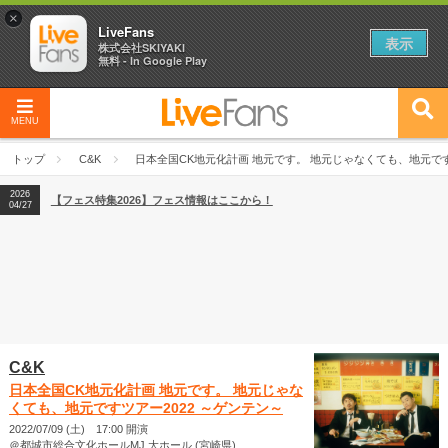
×
LiveFans
表示
株式会社SKIYAKI
無料 - In Google Play
MENU
2026
【フェス特集2026】フェス情報はここから！
04/27
トップ
C&K
日本全国CK地元化計画 地元です。 地元じゃなくても、地元です
2026
【ライブ動員ランキング】2026年上半期編発表！
07/28
2026
【フェス特集2026】フェス情報はここから！
04/27
2026
【ライブ動員ランキング】2026年上半期編発表！
07/28
C&K
日本全国CK地元化計画 地元です。 地元じゃな
くても、地元ですツアー2022 ～ゲンテン～
2022/07/09 (土) 17:00 開演
＠都城市総合文化ホールMJ 大ホール (宮崎県)