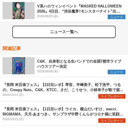
V系ハロウィンイベント『MASKED HALLOWEEN
2026』4日目、“渋谷魔界†モンスターナイト”出演6
組を発表
2026/08/05 (水)
ニュース
ニュース一覧へ
関連記事
C&K、自身初となる生バンドでの全国7都市ライブ
ハウスツアー決定
2023/06/08 (木)
ニュース
『長岡 米百俵フェス』【2日目レポ】琴音、半﨑美子、松下洸平、つる
の、Creepy Nuts、C&K、KTCC、さだ、こうせつ、小林幸子が歌で届け
た未来への希望
2020/10/12 (月)
ライブレポート
『長岡 米百俵フェス』【1日目レポ】ウイカ、横山だいすけ、wacci、
BIGMAMA、天月-あまつき-、サンプラザ中野くんらがコロナ禍に笑顔と
希望を届ける
2020/10/12 (月)
ライブレポート