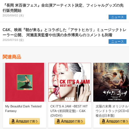
『長岡 米百俵フェス』全出演アーティスト決定、フィシャルグッズの先
行販売開始
2020/09/02 (水)
ニュース
C&K、映画『朝が来る』とコラボした「アサトヒカリ」ミュージックトレ
ーラー公開、 河瀨直美監督や出演の永作博美らのコメントも到着
2020/07/10 (金)
ニュース
関連商品
My Beautiful Dark Twisted
CK IT'S A JAM ~BEST HIT
太陽の末裔 オリジナル
Fantasy
UTA~(初回限定盤) - C&K
ウンドトラック(2CD+D
(DVD付)
複合)[日本盤]