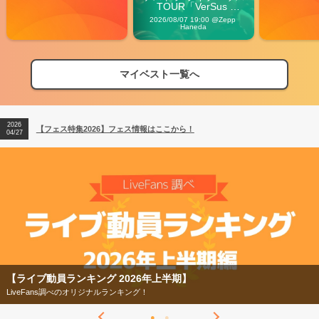
TOUR「VerSus 
Carnival」
2026/08/07 19:00 @Zepp 
Haneda
マイベスト一覧へ
2026
【フェス特集2026】フェス情報はここから！
04/27
2026
【ライブ動員ランキング】2026年上半期編発表！
07/28
2026
【フェス特集2026】フェス情報はここから！
04/27
2026
【ライブ動員ランキング】2026年上半期編発表！
07/28
グ 2026年上半期】
【フェス特集2026】
ナルランキング！
今年もフェスの季節がや