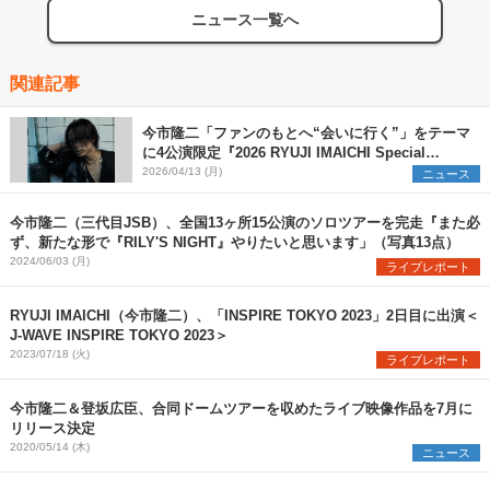
ニュース一覧へ
関連記事
今市隆二「ファンのもとへ“会いに行く”」をテーマ
に4公演限定『2026 RYUJI IMAICHI Special
Meeting“FIRST MOVE”』を開催
2026/04/13 (月)
ニュース
今市隆二（三代目JSB）、全国13ヶ所15公演のソロツアーを完走『また必
ず、新たな形で『RILY'S NIGHT』やりたいと思います」（写真13点）
2024/06/03 (月)
ライブレポート
RYUJI IMAICHI（今市隆二）、「INSPIRE TOKYO 2023」2日目に出演＜
J-WAVE INSPIRE TOKYO 2023＞
2023/07/18 (火)
ライブレポート
今市隆二＆登坂広臣、合同ドームツアーを収めたライブ映像作品を7月に
リリース決定
2020/05/14 (木)
ニュース