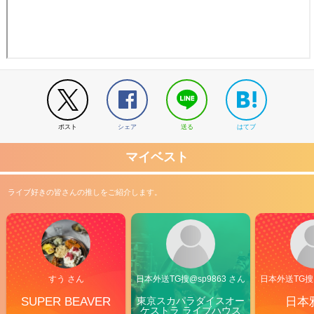
ポスト
シェア
送る
はてブ
マイベスト
ライブ好きの皆さんの推しをご紹介します。
すう さん
日本外送TG搜@sp9863 さん
日本外送TG搜@
SUPER BEAVER
東京スカパラダイスオー
日本
ケストラ ライブハウス