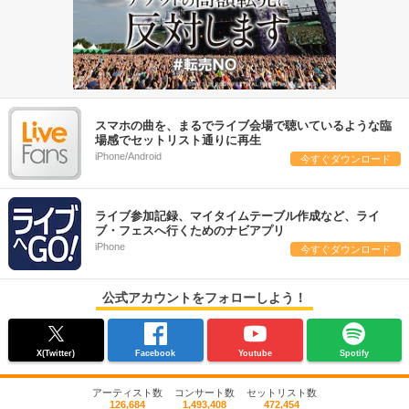
スマホの曲を、まるでライブ会場で聴いているような臨
場感でセットリスト通りに再生
iPhone/Android
今すぐダウンロード
ライブ参加記録、マイタイムテーブル作成など、ライ
ブ・フェスへ行くためのナビアプリ
iPhone
今すぐダウンロード
公式アカウントをフォローしよう！
X(Twitter)
Facebook
Youtube
Spotify
アーティスト数
コンサート数
セットリスト数
126,684
1,493,408
472,454