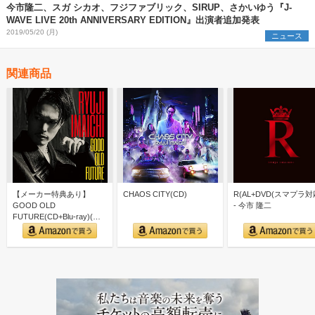
今市隆二、スガ シカオ、フジファブリック、SIRUP、さかいゆう『J-
WAVE LIVE 20th ANNIVERSARY EDITION』出演者追加発表
2019/05/20 (月)
ニュース
関連商品
【メーカー特典あり】
CHAOS CITY(CD)
R(AL+DVD(スマプラ対
GOOD OLD
- 今市 隆二
FUTURE(CD+Blu-ray)(外
付け特典:キャンペ…