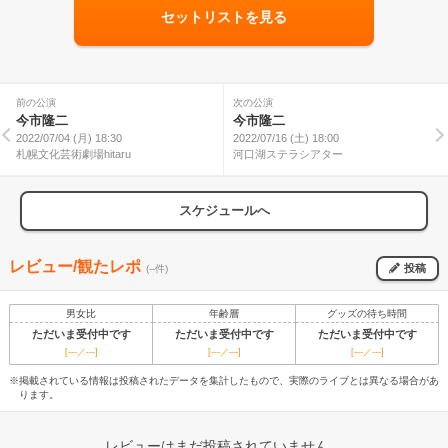
セットリストを見る
前の公演
次の公演
今市隆二
今市隆二
2022/07/04 (月) 18:30
2022/07/16 (土) 18:00
札幌文化芸術劇場hitaru
河口湖ステラシアター
スケジュールへ
レビュー/観たレポ
投稿
(--件)
男女比
年齢層
グッズの待ち時間
ただいま受付中です
ただいま受付中です
ただいま受付中です
[---／---]
[---／---]
[---／---]
※掲載されている情報は投稿されたデータを集計したもので、実際のライブとは異なる場合があ
ります。
レビューはまだ投稿されていません。