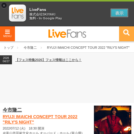
×
LiveFans
表示
株式会社SKIYAKI
無料 - In Google Play
MENU
2026
【フェス特集2026】フェス情報はここから！
04/27
トップ
今市隆二
RYUJI IMAICHI CONCEPT TOUR 2022 "RILY'S NIGHT"
2026
【ライブ動員ランキング】2026年上半期編発表！
07/28
2026
【フェス特集2026】フェス情報はここから！
04/27
2026
【ライブ動員ランキング】2026年上半期編発表！
07/28
今市隆二
RYUJI IMAICHI CONCEPT TOUR 2022
"RILY'S NIGHT"
2022/07/12 (火) 18:30 開演
＠富山市芸術文化ホール オーバード・ホール (富山県)