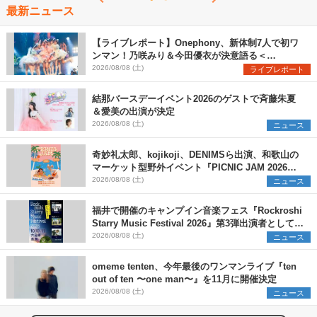
最新ニュース
【ライブレポート】Onephony、新体制7人で初ワ
ンマン！乃咲みり＆今田優衣が決意語る＜
Onephony新体制1st Oneman Live はじまりの夏
2026/08/08 (土)
ライブレポート
＞
結那バースデーイベント2026のゲストで斉藤朱夏
＆愛美の出演が決定
2026/08/08 (土)
ニュース
奇妙礼太郎、kojikoji、DENIMSら出演、和歌山の
マーケット型野外イベント『PICNIC JAM 2026』
早割チケット発売開始
2026/08/08 (土)
ニュース
福井で開催のキャンプイン音楽フェス『Rockroshi
Starry Music Festival 2026』第3弾出演者として
SCOOBIE DO、かりゆし58、Reiを発表
2026/08/08 (土)
ニュース
omeme tenten、今年最後のワンマンライブ『ten
out of ten 〜one man〜』を11月に開催決定
2026/08/08 (土)
ニュース