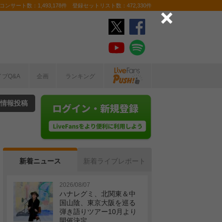
ンサート数：1,493,178件 登録セットリスト数：472,330件
イブQ&A
企画
ランキング
情報投稿
新着ニュース
新着ライブレポート
2026/08/07
ハナレグミ、北関東＆中
国山陰、東京大阪を巡る
弾き語りツアー10月より
開催決定