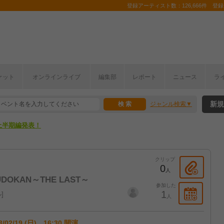
登録アーティスト数：126,666件 登録コ
ケット
オンラインライブ
編集部
レポート
ニュース
ラ
新規
ジャンル検索
ここから！
上半期編発表！
ここから！
クリップ
上半期編発表！
0
人
DOKAN～THE LAST～
参加した
1
ル
人
3/02/19 (日) 16:30 開演