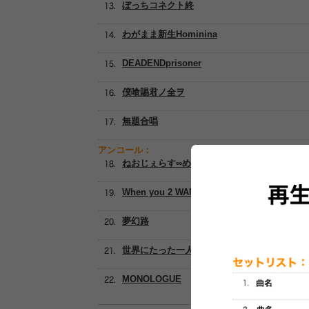
ぼっちコネクト終
わがまま新生Hominina
DEADENDprisoner
僕喰賜君ノ全ヲ
無題合唱
アンコール：
ねおじぇらす∞めろかおす
When you 2 WANT
夢幻路
世界にたった一人ちっぽけな君を
MONOLOGUE