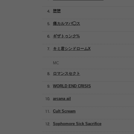
堕堕
痛カルマバ◯ス
ギザトゥンク%
キミ君シンドロームX
MC
ロマンスセクト
WORLD END CRISIS
arcana ail
Cult Scream
Sophomore Sick Sacrifice