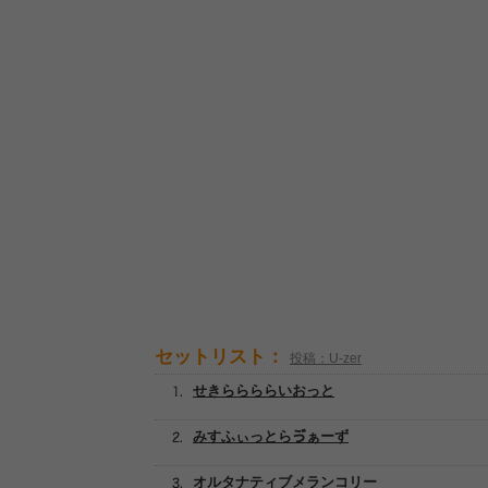
セットリスト：
投稿：U-zer
せきららららいおっと
みすふぃっとらゔぁーず
オルタナティブメランコリー