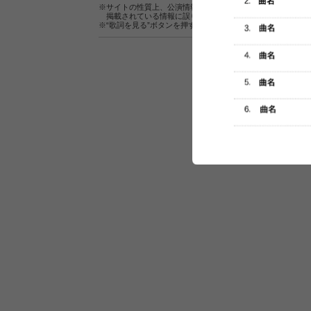
※サイトの性質上、公演情報およびセットリスト情報の正確
掲載されている情報に誤りがある場合は、
こちら
よりご連
※“歌詞を見る”ボタンを押すと、株式会社ページワンが運営
セットリスト