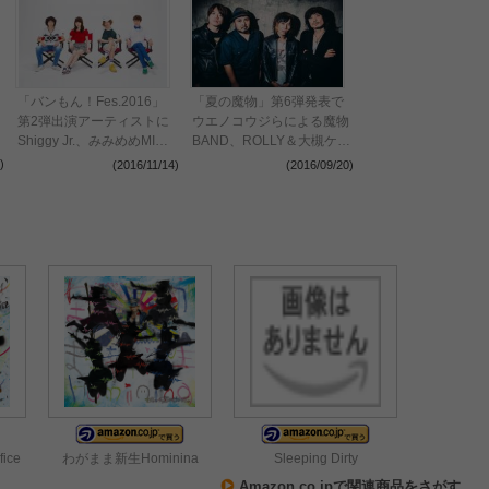
「バンもん！Fes.2016」
「夏の魔物」第6弾発表で
第2弾出演アーティストに
ウエノコウジらによる魔物
Shiggy Jr.、みみめめMIMI
BAND、ROLLY＆大槻ケン
ら
ヂスペシャルライブなど決
)
(2016/11/14)
(2016/09/20)
定
fice
わがまま新生Hominina
Sleeping Dirty
Amazon.co.jpで関連商品をさがす