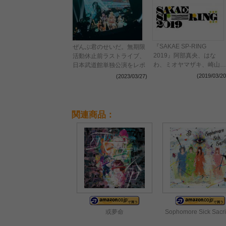
『SAKAE SP-RING
ぜんぶ君のせいだ。無期限
2019』阿部真央、はな
活動休止前ラストライブ、
わ、ミオヤマザキ、崎山蒼
日本武道館単独公演をレポ
志ら 第1弾出演アーティ
(2019/03/20
(2023/03/27)
ストを発表
関連商品：
或夢命
Sophomore Sick Sacri