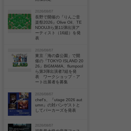
2026/08/07
長野で開催の『りんご音
楽祭2026』Olive Oil、TE
NDOUJIら第11弾出演ア
ーティスト（16組）を発
表
2026/08/07
東京「海の森公園」で開
催の『TOKYO ISLAND 20
26』BIGMAMA、flumpool
ら第3弾出演者7組を発
表 ワークショップ・ア
ート出展者を募集
2026/08/07
chef’s、『utage 2026 aut
umn』の対バンゲストと
してパーカーズを発表
2026/08/07