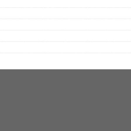
性は保証されませんので、あらかじめご了承ください。
絡をお願い致します。
する歌詞サイト「
歌ネット
」へ移動します。
▼セットリストの誤りを報告する
をプレイリストにして保存する