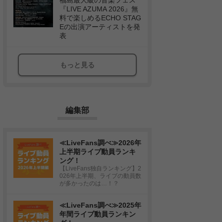
福島最大級の音楽フェス
『LIVE AZUMA 2026』無
料で楽しめるECHO STAG
Eの出演アーティストを発
表
もっと見る
編集部
≪LiveFans調べ≫2026年
上半期ライブ動員ランキ
ング！
【LiveFans独自ランキング】2
026年上半期、ライブの動員数
が多かったのは…！？
≪LiveFans調べ≫2025年
年間ライブ動員ランキン