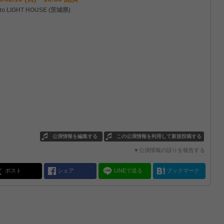
to LIGHT HOUSE (茨城県)
公演情報を編集する
この公演情報を利用して新規投稿する
▼公演情報の誤りを報告する
ポスト
シェア
LINEで送る
ブックマーク