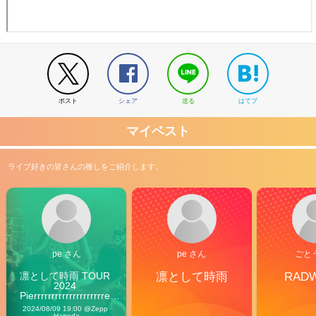
ポスト
シェア
送る
はてブ
マイベスト
ライブ好きの皆さんの推しをご紹介します。
pe さん
pe さん
ごと
凛として時雨 TOUR 
凛として時雨
RAD
2024 
Pierrrrrrrrrrrrrrrrrrrre 
Vibes
2024/08/09 19:00 @Zepp 
Haneda