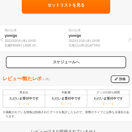
セットリストを見る
前の公演
次の公演
yonige
yonige
2022/10/19 (水) 19:00
2022/11/16 (水) 19:00
札幌PENNY LANE 24
広島CLUB QUATTRO
スケジュールへ
レビュー/観たレポ
投稿
(--件)
男女比
年齢層
グッズの待ち時間
ただいま受付中です
ただいま受付中です
ただいま受付中です
[---／---]
[---／---]
[---／---]
※掲載されている情報は投稿されたデータを集計したもので、実際のライブとは異なる場合があ
ります。
レビューはまだ投稿されていません。