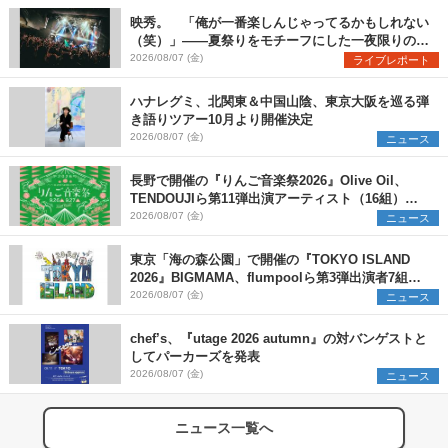
映秀。 「俺が一番楽しんじゃってるかもしれない
（笑）」――夏祭りをモチーフにした一夜限りのス
ペシャルライブ『色祭』レポート
2026/08/07 (金)
ライブレポート
ハナレグミ、北関東＆中国山陰、東京大阪を巡る弾
き語りツアー10月より開催決定
2026/08/07 (金)
ニュース
長野で開催の『りんご音楽祭2026』Olive Oil、
TENDOUJIら第11弾出演アーティスト（16組）を
発表
2026/08/07 (金)
ニュース
東京「海の森公園」で開催の『TOKYO ISLAND
2026』BIGMAMA、flumpoolら第3弾出演者7組を
発表 ワークショップ・アート出展者を募集
2026/08/07 (金)
ニュース
chef’s、『utage 2026 autumn』の対バンゲストと
してパーカーズを発表
2026/08/07 (金)
ニュース
ニュース一覧へ