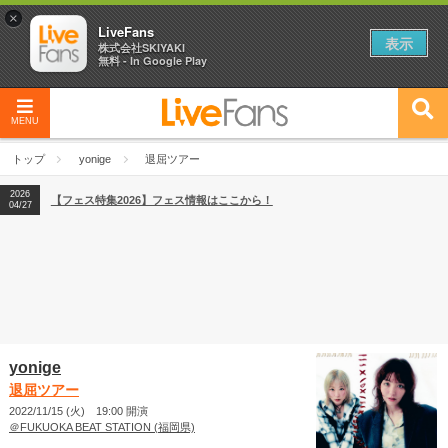
×
LiveFans
表示
株式会社SKIYAKI
無料 - In Google Play
MENU
2026
【フェス特集2026】フェス情報はここから！
04/27
トップ
yonige
退屈ツアー
2026
【ライブ動員ランキング】2026年上半期編発表！
07/28
2026
【フェス特集2026】フェス情報はここから！
04/27
2026
【ライブ動員ランキング】2026年上半期編発表！
07/28
yonige
退屈ツアー
2022/11/15 (火) 19:00 開演
＠FUKUOKA BEAT STATION (福岡県)