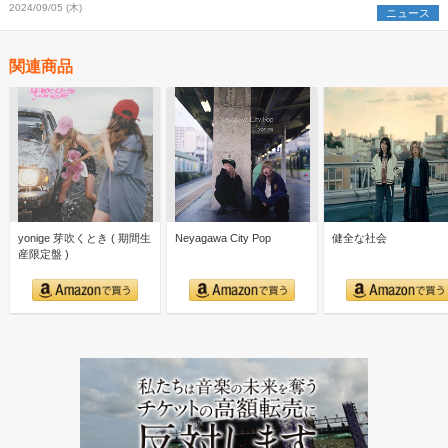
2024/09/05 (木)
ニュース
関連商品
yonige 芽吹くとき ( 期間生
Neyagawa City Pop
健全な社会
産限定盤 )