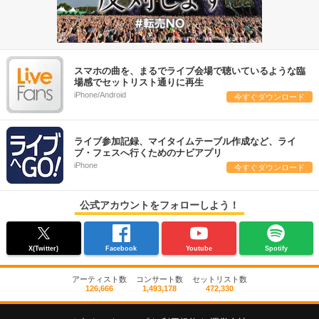
スマホの曲を、まるでライブ会場で聴いているような臨
場感でセットリスト通りに再生
iPhone/Android
今すぐダウンロード
ライブ参加記録、マイタイムテーブル作成など、ライ
ブ・フェスへ行くためのナビアプリ
iPhone
今すぐダウンロード
公式アカウントをフォローしよう！
X(Twitter)
Facebook
Youtube
Spotify
アーティスト数
コンサート数
セットリスト数
126,666
1,493,178
472,330