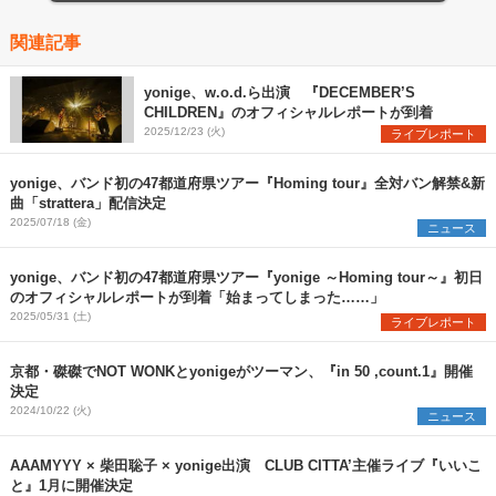
関連記事
yonige、w.o.d.ら出演 『DECEMBER’S
CHILDREN』のオフィシャルレポートが到着
2025/12/23 (火)
ライブレポート
yonige、バンド初の47都道府県ツアー『Homing tour』全対バン解禁&新
曲「strattera」配信決定
2025/07/18 (金)
ニュース
yonige、バンド初の47都道府県ツアー『yonige ～Homing tour～』初日
のオフィシャルレポートが到着「始まってしまった……」
2025/05/31 (土)
ライブレポート
京都・磔磔でNOT WONKとyonigeがツーマン、『in 50 ,count.1』開催
決定
2024/10/22 (火)
ニュース
AAAMYYY × 柴田聡子 × yonige出演 CLUB CITTA’主催ライブ『いいこ
と』1月に開催決定